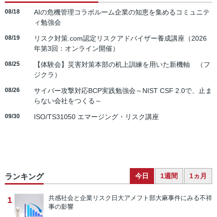
08/18
AIの危機管理コラボルーム企業の知恵を集めるコミュニテ
ィ勉強会
08/19
リスク対策.com認定リスクアドバイザー養成講座（2026
年第3回：オンライン開催）
08/25
【体験会】災害対策本部の机上訓練を用いた新機軸 （フ
ジクラ）
08/26
サイバー攻撃対応BCP実践勉強会～NIST CSF 2.0で、止ま
らない会社をつくる～
09/30
ISO/TS31050 エマージング・リスク講座
今日
1週間
1ヵ月
ランキング
共感社会と企業リスク
日大アメフト部大麻事件にみる不祥
1
事の影響