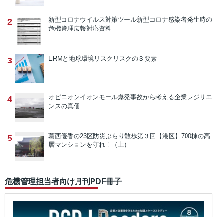
新型コロナウイルス対策ツール
新型コロナ感染者発生時の
2
危機管理広報対応資料
ERMと地球環境リスク
リスクの３要素
3
オピニオン
イオンモール爆発事故から考える企業レジリエ
4
ンスの真価
葛西優香の23区防災ぶらり散歩
第３回【港区】700棟の高
5
層マンションを守れ！（上）
危機管理担当者向け月刊PDF冊子