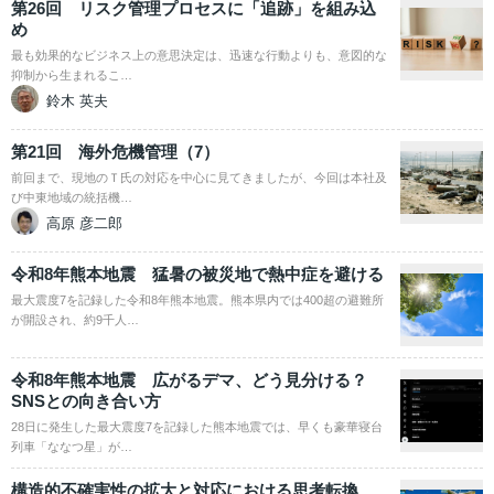
第26回 リスク管理プロセスに「追跡」を組み込
め
最も効果的なビジネス上の意思決定は、迅速な行動よりも、意図的な
抑制から生まれるこ…
鈴木 英夫
第21回 海外危機管理（7）
前回まで、現地のＴ氏の対応を中心に見てきましたが、今回は本社及
び中東地域の統括機…
高原 彦二郎
令和8年熊本地震 猛暑の被災地で熱中症を避ける
最大震度7を記録した令和8年熊本地震。熊本県内では400超の避難所
が開設され、約9千人…
令和8年熊本地震 広がるデマ、どう見分ける？
SNSとの向き合い方
28日に発生した最大震度7を記録した熊本地震では、早くも豪華寝台
列車「ななつ星」が…
構造的不確実性の拡大と対応における思考転換