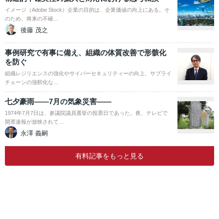
イメージ（Adobe Stock）企業の目的は、企業価値の向上にある。そ
のため、将来の不確…
後藤 茂之
事例研究で有事に備え、組織の体質改善で形骸化
を防ぐ
組織レジリエンスの強化やサイバーセキュリティーの向上、サプライ
チェーンの強靭化な…
七夕豪雨――7月の気象災害――
1974年7月7日は、参議院議員選挙の投票日であった。夜、テレビで
開票速報が放映されて…
永澤 義嗣
有料記事をもっと見る