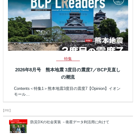
特集
2026年8月号 熊本地震 3度目の震度7／BCP見直し
の潮流
Contents＜特集1＞熊本地震3度目の震度7【Opinion】イオン
モール…
【PR】
防災DXの社会実装 －衛星データ利活用に向けて