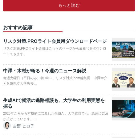
もっと読む
おすすめ記事
リスク対策.PROライト会員用ダウンロードページ
リスク対策.PROライト会員はこちらのページから最新号をダウンロ
ードできます。
中澤・木村が斬る！今週のニュース解説
毎週火曜日（平日のみ）朝9時～、リスク対策.com編集長 中澤幸介
と兵庫県立大学教授…
生成AIで就活の進路相談も、大学生の利用実態を
探る
2025年ごろから本格的に普及した生成AI。大学教育でも、急速に普及
が広がっています。…
吉野 ヒロ子