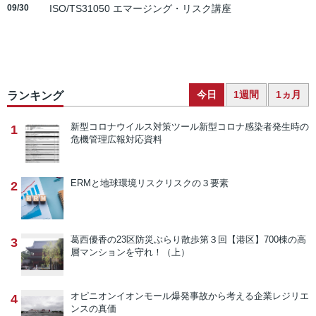
09/30
ISO/TS31050 エマージング・リスク講座
今日
1週間
1ヵ月
ランキング
新型コロナウイルス対策ツール
新型コロナ感染者発生時の
1
危機管理広報対応資料
ERMと地球環境リスク
リスクの３要素
2
葛西優香の23区防災ぶらり散歩
第３回【港区】700棟の高
3
層マンションを守れ！（上）
オピニオン
イオンモール爆発事故から考える企業レジリエ
4
ンスの真価