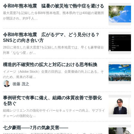
令和8年熊本地震 猛暑の被災地で熱中症を避ける
最大震度7を記録した令和8年熊本地震。熊本県内では400超の避難所
が開設され、約9千人…
令和8年熊本地震 広がるデマ、どう見分ける？
SNSとの向き合い方
28日に発生した最大震度7を記録した熊本地震では、早くも豪華寝台
列車「ななつ星」が…
構造的不確実性の拡大と対応における思考転換
イメージ（Adobe Stock）企業の目的は、企業価値の向上にある。そ
のため、将来の不確…
後藤 茂之
事例研究で有事に備え、組織の体質改善で形骸化
を防ぐ
組織レジリエンスの強化やサイバーセキュリティーの向上、サプライ
チェーンの強靭化な…
七夕豪雨――7月の気象災害――