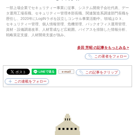
一部上場企業でセキュリティー事業に従事、システム開発子会社代表、デー
タ運用工場長職、セキュリティー管理本部長職、関連製造系調達部門長職を
歴任し、2020年にLogINラボを設立しコンサル事業活動中。領域はＤＸ、
セキュリティー管理、個人情報管理、危機管理、バックオフィス運用管理、
資材・設備調達改革、人材育成など広範囲。バイアスを排除した情報分析、
戦略策定支援、人材開発支援が強み。
多田 芳昭 の記事をもっとみる >
e-mail