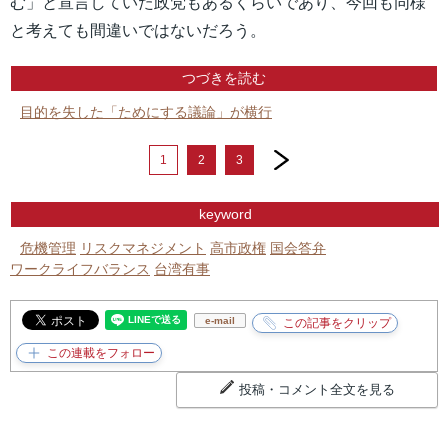
む」と宣言していた政党もあるくらいであり、今回も同様
と考えても間違いではないだろう。
つづきを読む
目的を失した「ためにする議論」が横行
next
1
2
3
keyword
危機管理
リスクマネジメント
高市政権
国会答弁
ワークライフバランス
台湾有事
e-mail
投稿・コメント全文を見る