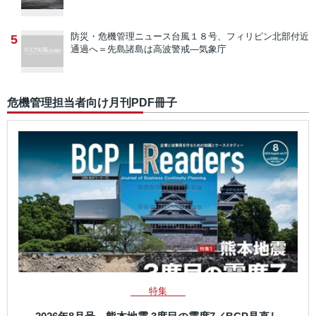
防災・危機管理ニュース
台風１８号、フィリピン北部付近
5
通過へ＝先島諸島は高波警戒―気象庁
危機管理担当者向け月刊PDF冊子
特集