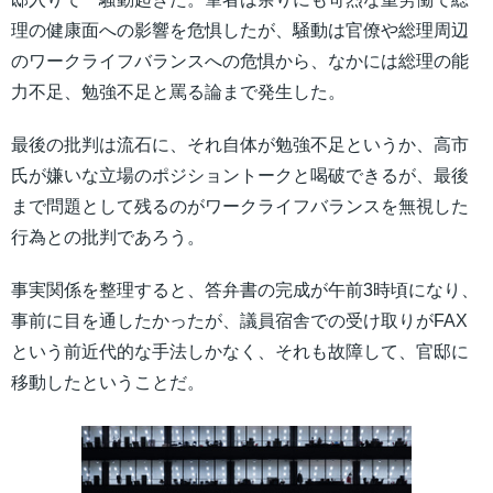
理の健康面への影響を危惧したが、騒動は官僚や総理周辺
のワークライフバランスへの危惧から、なかには総理の能
力不足、勉強不足と罵る論まで発生した。
最後の批判は流石に、それ自体が勉強不足というか、高市
氏が嫌いな立場のポジショントークと喝破できるが、最後
まで問題として残るのがワークライフバランスを無視した
行為との批判であろう。
事実関係を整理すると、答弁書の完成が午前3時頃になり、
事前に目を通したかったが、議員宿舎での受け取りがFAX
という前近代的な手法しかなく、それも故障して、官邸に
移動したということだ。