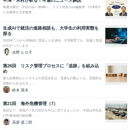
中澤・木村が斬る！今週のニュース解説
毎週火曜日（平日のみ）朝9時～、リスク対策.com編集長 中澤幸介
と兵庫県立大学教授…
生成AIで就活の進路相談も、大学生の利用実態を
探る
2025年ごろから本格的に普及した生成AI。大学教育でも、急速に普及
が広がっています。…
吉野 ヒロ子
第26回 リスク管理プロセスに「追跡」を組み込
め
最も効果的なビジネス上の意思決定は、迅速な行動よりも、意図的な
抑制から生まれるこ…
鈴木 英夫
第21回 海外危機管理（7）
前回まで、現地のＴ氏の対応を中心に見てきましたが、今回は本社及
び中東地域の統括機…
高原 彦二郎