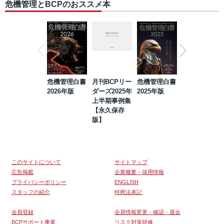
危機管理とBCPのおススメ本
危機管理白書
月刊BCPリー
危機管理白書
2023年防災・
2026年版
ダーズ2025年
2025年版
BCP・リスク
上半期事例集
マネジメント
【永久保存
事例集【永久
版】
保存版】
このサイトについて
サイトマップ
広告掲載
企業概要・採用情報
プライバシーポリシー
ENGLISH
スタッフの紹介
特商法表記
会員登録
会員情報変更・確認・退会
BCPサポート事業
リスク対策研修