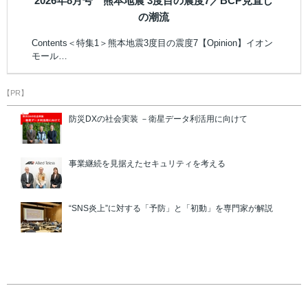
2026年8月号 熊本地震 3度目の震度7／BCP見直し
の潮流
Contents＜特集1＞熊本地震3度目の震度7【Opinion】イオン
モール…
【PR】
防災DXの社会実装 －衛星データ利活用に向けて
事業継続を見据えたセキュリティを考える
“SNS炎上”に対する「予防」と「初動」を専門家が解説