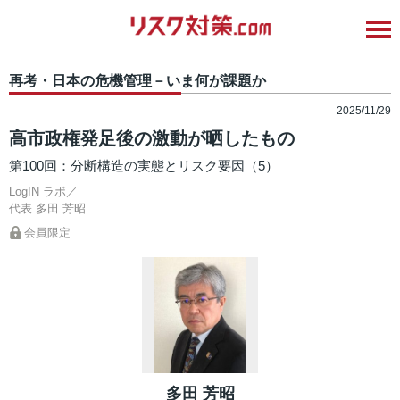
再考・日本の危機管理－いま何が課題か
2025/11/29
高市政権発足後の激動が晒したもの
第100回：分断構造の実態とリスク要因（5）
LogIN ラボ／
代表
多田 芳昭
会員限定
多田 芳昭