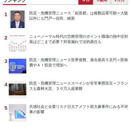
ランキング
防災・危機管理ニュース
「副首都」は複数設置可能＝大阪
1
以外にも門戸―自民、維新
ニューノーマル時代の労務管理のポイント
職場の熱中症対
2
策はどこまで必要？対策漏れで法的責任も
防災・危機管理ニュース
世界債務、過去最高５京円＝防衛
3
費やＡＩ投資で増加へ
防災・危機管理ニュース
スペインが非常事態宣言＝フラン
4
スも森林火災、２０万人超避難
共感社会と企業リスク
日大アメフト部大麻事件にみる不祥
5
事の影響