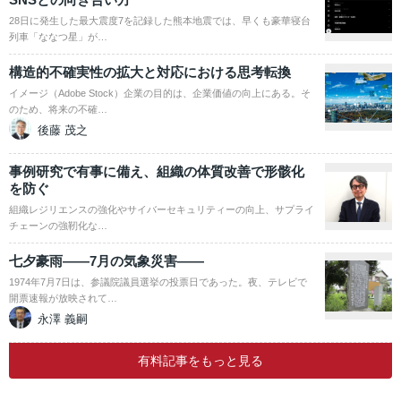
28日に発生した最大震度7を記録した熊本地震では、早くも豪華寝台
列車「ななつ星」が…
構造的不確実性の拡大と対応における思考転換
イメージ（Adobe Stock）企業の目的は、企業価値の向上にある。そ
のため、将来の不確…
後藤 茂之
事例研究で有事に備え、組織の体質改善で形骸化
を防ぐ
組織レジリエンスの強化やサイバーセキュリティーの向上、サプライ
チェーンの強靭化な…
七夕豪雨――7月の気象災害――
1974年7月7日は、参議院議員選挙の投票日であった。夜、テレビで
開票速報が放映されて…
永澤 義嗣
有料記事をもっと見る