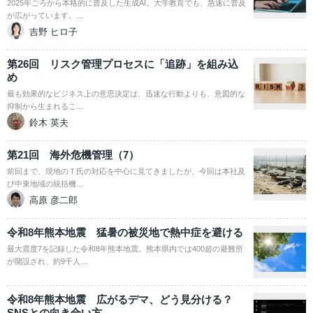
2025年ごろから本格的に普及した生成AI。大学教育でも、急速に普及
が広がっています。…
吉野 ヒロ子
第26回 リスク管理プロセスに「追跡」を組み込
め
最も効果的なビジネス上の意思決定は、迅速な行動よりも、意図的な
抑制から生まれるこ…
鈴木 英夫
第21回 海外危機管理（7）
前回まで、現地のＴ氏の対応を中心に見てきましたが、今回は本社及
び中東地域の統括機…
高原 彦二郎
令和8年熊本地震 猛暑の被災地で熱中症を避ける
最大震度7を記録した令和8年熊本地震。熊本県内では400超の避難所
が開設され、約9千人…
令和8年熊本地震 広がるデマ、どう見分ける？
SNSとの向き合い方