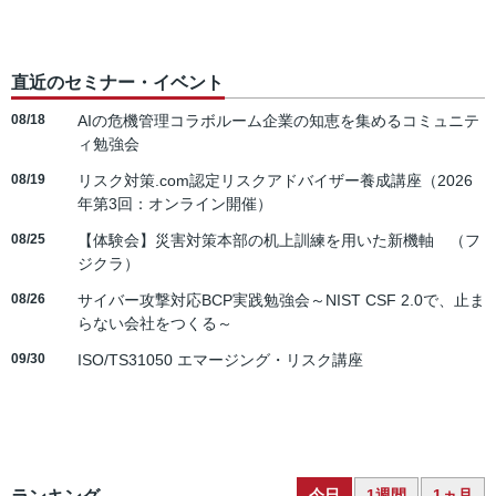
直近のセミナー・イベント
08/18
AIの危機管理コラボルーム企業の知恵を集めるコミュニテ
ィ勉強会
08/19
リスク対策.com認定リスクアドバイザー養成講座（2026
年第3回：オンライン開催）
08/25
【体験会】災害対策本部の机上訓練を用いた新機軸 （フ
ジクラ）
08/26
サイバー攻撃対応BCP実践勉強会～NIST CSF 2.0で、止ま
らない会社をつくる～
09/30
ISO/TS31050 エマージング・リスク講座
今日
1週間
1ヵ月