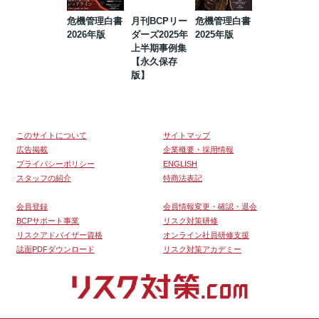
危機管理白書
月刊BCPリー
危機管理白書
2023年防災・
2026年版
ダーズ2025年
2025年版
BCP・リスク
上半期事例集
マネジメント
【永久保存
事例集【永久
版】
保存版】
このサイトについて
サイトマップ
広告掲載
企業概要・採用情報
プライバシーポリシー
ENGLISH
スタッフの紹介
特商法表記
会員登録
会員情報変更・確認・退会
BCPサポート事業
リスク対策研修
リスクアドバイザー資格
オンライン社員研修支援
誌面PDFダウンロード
リスク対策アカデミー