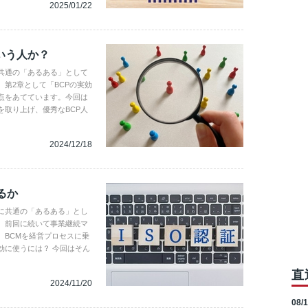
2025/01/22
いう人か？
共通の「あるある」として
第2章として「BCPの実効
点をあてています。今回は
取り上げ、優秀なBCP人
2024/12/18
るか
に共通の「あるある」とし
。前回に続いて事業継続マ
。BCMを経営プロセスに乗
効に使うには？ 今回はそん
直
2024/11/20
08/