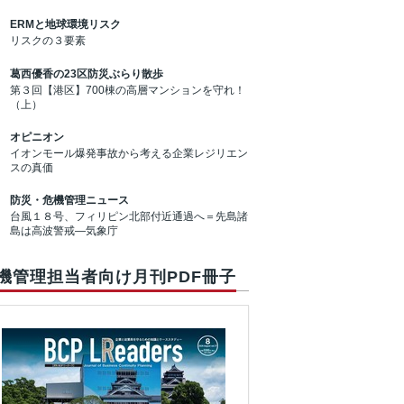
ERMと地球環境リスク
リスクの３要素
葛西優香の23区防災ぶらり散歩
第３回【港区】700棟の高層マンションを守れ！
（上）
オピニオン
イオンモール爆発事故から考える企業レジリエン
スの真価
防災・危機管理ニュース
台風１８号、フィリピン北部付近通過へ＝先島諸
島は高波警戒―気象庁
機管理担当者向け月刊PDF冊子