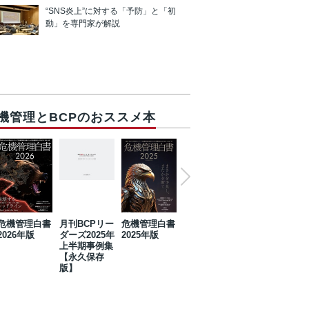
“SNS炎上”に対する「予防」と「初
動」を専門家が解説
機管理とBCPのおススメ本
危機管理白書
月刊BCPリー
危機管理白書
2023年防災・
危機管理白書
2026年版
ダーズ2025年
2025年版
BCP・リスク
2024年版
上半期事例集
マネジメント
【永久保存
事例集【永久
版】
保存版】