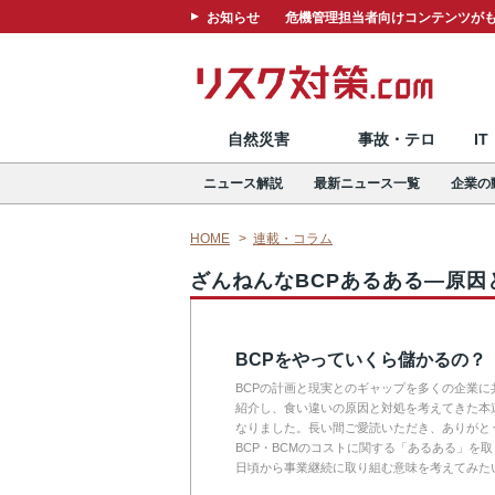
お知らせ
危機管理担当者向けコンテンツがも
自然災害
事故・テロ
I
ニュース解説
最新ニュース一覧
企業の
HOME
連載・コラム
ざんねんなBCPあるある―原因
BCPをやっていくら儲かるの？
BCPの計画と現実とのギャップを多くの企業に
紹介し、食い違いの原因と対処を考えてきた本
なりました。長い間ご愛読いただき、ありがと
BCP・BCMのコストに関する「あるある」を
日頃から事業継続に取り組む意味を考えてみた