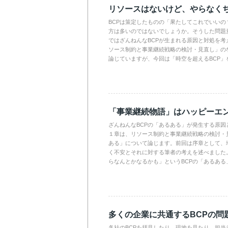
リソースはないけど、やらなく
BCPは策定したものの「果たしてこれでいいの
方は多いのではないでしょうか。そうした問題
ではざんねんなBCPが生まれる原因と対処を考
ソース制約と事業継続戦略の検討・見直し」の
論じていますが、今回は「時空を超えるBCP」
「事業継続物語」はハッピーエン
ざんねんなBCPの「あるある」が発生する原因
１章は、リソース制約と事業継続戦略の検討・
ある」について論じます。前回は序章として、地
く不安とそれに対する筆者の考えを述べました
らなんとかなるかも」というBCPの「あるある
多くの企業に共通するBCPの問
各社のBCPを拝見したり、現地を見たり、担当