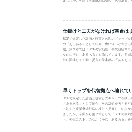
ましたが、今回は事業継続戦略の「あるある」
仕掛けと工夫がなければ舞台は
BCPで規定した計画と現実との間のギャップを
の「あるある」として紹介、食い違いが生じる
載。第２章では「BCPの実効性、事業継続マネ
なかに潜む「あるある」を論じています。前回に
性に関連して初動・災害対策本部の「あるある
早くトップを代替拠点へ連れて
BCPで規定した計画と現実とのギャップを抽出
「あるある」として紹介、その対処を考える本
ス制約と事業継続戦略の検討・見直し」のなか
ましたが、今回から第２章として「BCPの実効
ト、発生コスト」のなかに潜む「あるある」を