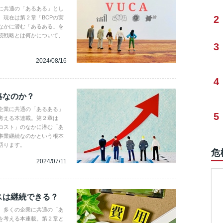
に共通の「あるある」とし
2
現在は第２章「BCPの実
なかに潜む「あるある」を
続戦略とは何かについて、
3
2024/08/16
4
略なのか？
企業に共通の「あるある」
5
考える本連載。第２章は
コスト」のなかに潜む「あ
事業継続なのかという根本
語ります。
危
2024/07/11
スは継続できる？
、多くの企業に共通の「あ
を考える本連載。第２章と