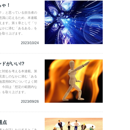
ちゃ！
？」と思っている担当者の
意識に応えるため、本連載
えます。第１章として「リ
なかに潜む「あるある」を
を取り上げます。
2023/10/24
ドがいい!?
と対処を考える本連載。第
見直しのなかに潜む「ある
震用BCPについてよく聞
。今回は「想定の範囲内な
」を取り上げます。
2023/09/26
題点
者と会話したりすると「あ