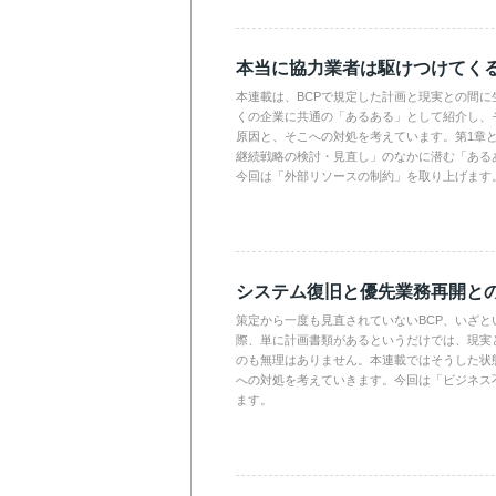
本当に協力業者は駆けつけてく
本連載は、BCPで規定した計画と現実との間に
くの企業に共通の「あるある」として紹介し、
原因と、そこへの対処を考えています。第1章
継続戦略の検討・見直し」のなかに潜む「ある
今回は「外部リソースの制約」を取り上げます
システム復旧と優先業務再開と
策定から一度も見直されていないBCP、いざと
際、単に計画書類があるというだけでは、現実
のも無理はありません。本連載ではそうした状
への対処を考えていきます。今回は「ビジネス不在
ます。