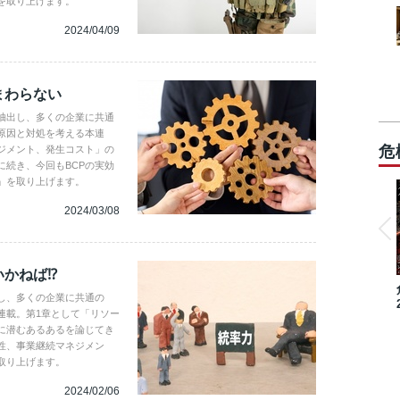
を取り上げます。
2024/04/09
まわらない
抽出し、多くの企業に共通
原因と対処を考える本連
危
ジメント、発生コスト」の
続き、今回もBCPの実効
」を取り上げます。
2024/03/08
いかねば⁉
し、多くの企業に共通の
連載。第1章として「リソー
に潜むあるあるを論じてき
性、事業継続マネジメン
取り上げます。
2024/02/06