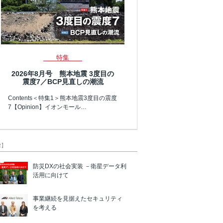
特集
2026年8月号 熊本地震 3度目の
震度7／BCP見直しの潮流
Contents＜特集1＞熊本地震3度目の震度
7【Opinion】イオンモール…
R】
防災DXの社会実装 －衛星データ利
活用に向けて
事業継続を見据えたセキュリティ
を考える