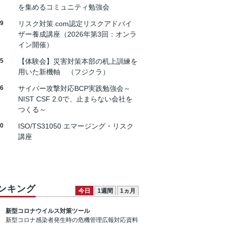
を集めるコミュニティ勉強会
19
リスク対策.com認定リスクアドバイ
ザー養成講座（2026年第3回：オンラ
イン開催）
25
【体験会】災害対策本部の机上訓練を
用いた新機軸 （フジクラ）
26
サイバー攻撃対応BCP実践勉強会～
NIST CSF 2.0で、止まらない会社を
つくる～
30
ISO/TS31050 エマージング・リスク
講座
ンキング
今日
1週間
1ヵ月
新型コロナウイルス対策ツール
新型コロナ感染者発生時の危機管理広報対応資料