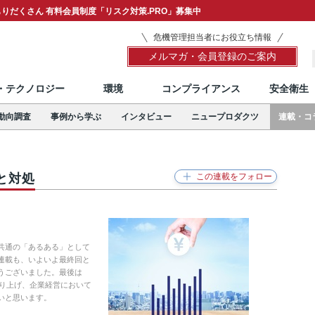
りだくさん 有料会員制度「リスク対策.PRO」募集中
危機管理担当者にお役立ち情報
メルマガ・会員登録のご案内
T・テクノロジー
環境
コンプライアンス
安全衛生
動向調査
事例から学ぶ
インタビュー
ニュープロダクツ
連載・コ
と対処
共通の「あるある」として
連載も、いよいよ最終回と
うございました。最後は
取り上げ、企業経営において
いと思います。