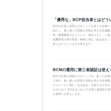
「優秀な」BCP担当者とはどう
BCPの計画と現実とのギャップを多くの企業に
紹介し、食い違いの原因と対処を考える本連載。
性、事業継続マネジメント、発生コスト」に焦
危機管理人材の育成・確保に潜む「あるある」を
材とはどういう人かを考えます。
BCMの運用に第三者認証は使え
BCPの計画と現実とのギャップを、多くの企業
て紹介、食い違いの原因と対処を考える本連載
ネジメントに潜む「あるある」を取り上げます
せるには？ ISOをはじめとする第三者認証を有
な疑問にお答えします。