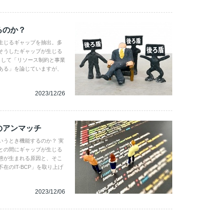
るのか？
生じるギャップを抽出。多
そうしたギャップが生じる
として「リソース制約と事業
ある」を論じていますが、
。
2023/12/26
のアンマッチ
いうとき機能するのか？ 実
との間にギャップが生じる
態が生まれる原因と、そこ
のIT-BCP」を取り上げ
2023/12/06