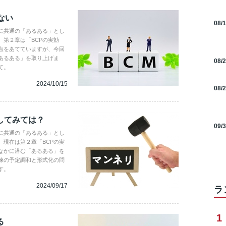
ない
08/
に共通の「あるある」とし
第２章は「BCPの実効
点をあてていますが、今回
あるある」を取り上げま
08/
て。
2024/10/15
08/
してみては？
09/
に共通の「あるある」とし
現在は第２章「BCPの実
なかに潜む「あるある」を
練の予定調和と形式化の問
す。
2024/09/17
ラ
1
る