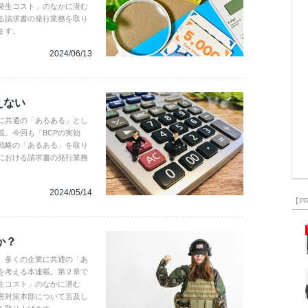
発生コスト」のなかに潜む
る請求書の発行業務を取り
ます。
2024/06/13
えない
に共通の「あるある」とし
。今回も「BCPの実効
戦略の「あるある」を取り
における請求書の発行業務
2024/05/14
【P
か？
、多くの企業に共通の「あ
を考える本連載。第２章で
生コスト」のなかに潜む
害対策本部について言及し