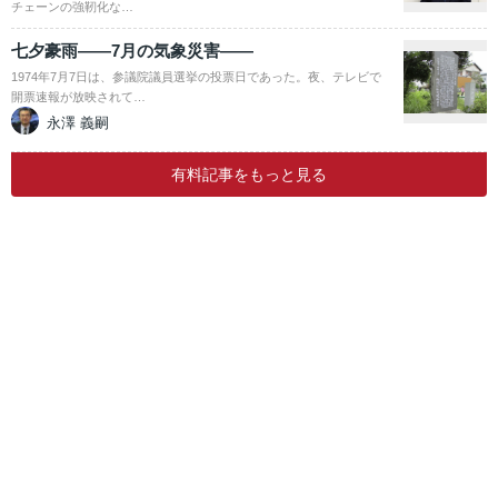
チェーンの強靭化な…
七夕豪雨――7月の気象災害――
1974年7月7日は、参議院議員選挙の投票日であった。夜、テレビで
開票速報が放映されて…
永澤 義嗣
有料記事をもっと見る