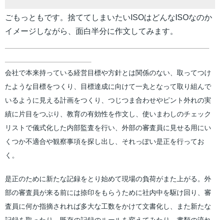
ごもっともです。捨ててしまいたいISOはどんなISOなのか
イメージしながら、面白半分に作文してみます。
会社で本来持っている経営目標や方針とは関係のない、取ってつけ
たような目標をつくり、目標達成に向けて一丸となって取り組んで
いるように見える計画をつくり、つじつま合わせやピント外れの実
績に片目をつぶり、教育の有効性を作文し、使いまわしのチェック
リストで儀式化した内部監査を行い、外部の審査員に見せる用にい
くつか不適合や観察事項を探し出し、それっぽい是正を行ってお
く。
是正のために新たな記録をとり始めて現場の負荷がまた上がる。外
部の審査員が来る前には捺印をもらうために社内中を駆け回り、審
査員に何か指摘されれば多大な工数をかけて文書化し、また新たな