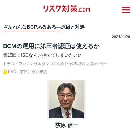
ざんねんなBCPあるある―原因と対処
2024/11/20
BCMの運用に第三者認証は使えるか
第15回：ISOなんか捨ててしまいたい⁉
トラストワンコンサルタンツ株式会社 代表取締役
荻原 信一
PRO（有料）会員限定
荻原 信一