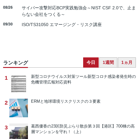
08/26
サイバー攻撃対応BCP実践勉強会～NIST CSF 2.0で、止ま
らない会社をつくる～
09/30
ISO/TS31050 エマージング・リスク講座
今日
1週間
1ヵ月
ランキング
新型コロナウイルス対策ツール
新型コロナ感染者発生時の
1
危機管理広報対応資料
ERMと地球環境リスク
リスクの３要素
2
葛西優香の23区防災ぶらり散歩
第３回【港区】700棟の高
3
層マンションを守れ！（上）