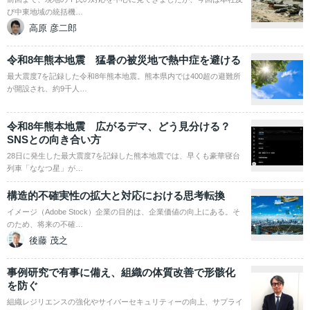
び中東地域の統括機…
高原 彦二郎
令和8年熊本地震 猛暑の被災地で熱中症を避ける
最大震度7を記録した令和8年熊本地震。熊本県内では400超の避難所
が開設され、約9千人…
令和8年熊本地震 広がるデマ、どう見分ける？
SNSとの向き合い方
28日に発生した最大震度7を記録した熊本地震では、早くも豪華寝台
列車「ななつ星」が…
構造的不確実性の拡大と対応における思考転換
イメージ（Adobe Stock）企業の目的は、企業価値の向上にある。そ
のため、将来の不確…
後藤 茂之
事例研究で有事に備え、組織の体質改善で形骸化
を防ぐ
組織レジリエンスの強化やサイバーセキュリティーの向上、サプライ