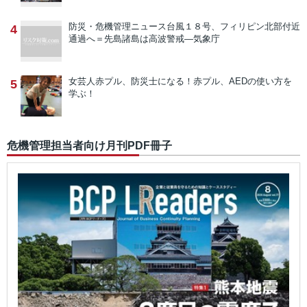
防災・危機管理ニュース
台風１８号、フィリピン北部付近
4
通過へ＝先島諸島は高波警戒―気象庁
女芸人赤プル、防災士になる！
赤プル、AEDの使い方を
5
学ぶ！
危機管理担当者向け月刊PDF冊子