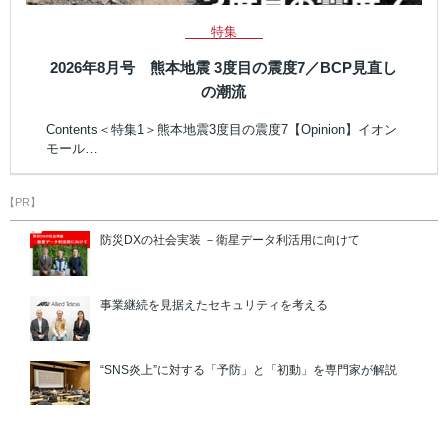
特集
2026年8月号 熊本地震 3度目の震度7／BCP見直し
の潮流
Contents＜特集1＞熊本地震3度目の震度7【Opinion】イオン
モール…
【PR】
防災DXの社会実装 －衛星データ利活用に向けて
事業継続を見据えたセキュリティを考える
“SNS炎上”に対する「予防」と「初動」を専門家が解説