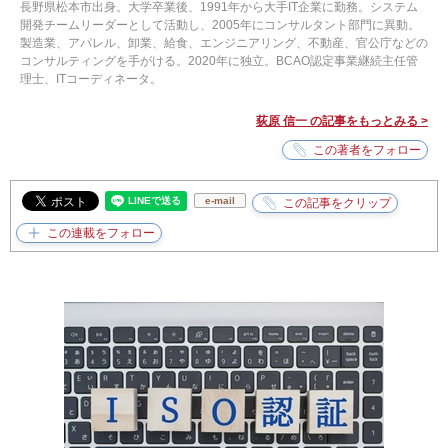
長野県松本市出身。大学卒業後、1991年から大手IT企業に勤務。システム
開発チームリーダーとして活動し、2005年にコンサルタント部門に異動。
製造業、アパレル、卸業、給食、エンジニアリング、不動産、官公庁などの
コンサルティングを手がける。2020年に独立。BCAO認定事業継続主任管
理士、ITコーディネータ。
荻原 信一 の記事をもっとみる >
e-mail