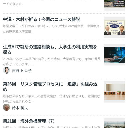
ードできます。
中澤・木村が斬る！今週のニュース解説
毎週火曜日（平日のみ）朝9時～、リスク対策.com編集長 中澤幸介
と兵庫県立大学教授…
生成AIで就活の進路相談も、大学生の利用実態を
探る
2025年ごろから本格的に普及した生成AI。大学教育でも、急速に普及
が広がっています。…
吉野 ヒロ子
第26回 リスク管理プロセスに「追跡」を組み込
め
最も効果的なビジネス上の意思決定は、迅速な行動よりも、意図的な
抑制から生まれるこ…
鈴木 英夫
第21回 海外危機管理（7）
前回まで、現地のＴ氏の対応を中心に見てきましたが、今回は本社及