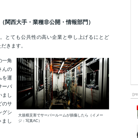
（関西大手・業種非公開・情報部門）
。とても公共性の高い企業と申し上げるにとど
ただきます。
の一角
さんの
ムを運
サーバ
いまし
【P
どのサ
ングシ
大規模災害でサーバールームが損傷したら（イメー
いまし
ジ：写真AC）