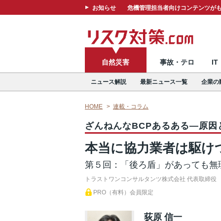
お知らせ
危機管理担当者向けコンテンツがも
自然災害
事故・テロ
I
ニュース解説
最新ニュース一覧
企業の
HOME
連載・コラム
ざんねんなBCPあるある―原因
本当に協力業者は駆け
第５回：「後ろ盾」があっても無
トラストワンコンサルタンツ株式会社 代表取締役
PRO（有料）会員限定
荻原 信一