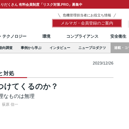
りだくさん 有料会員制度「リスク対策.PRO」募集中
危機管理担当者にお役立ち情報
メルマガ・会員登録のご案内
T・テクノロジー
環境
コンプライアンス
安全衛生
動向調査
事例から学ぶ
インタビュー
ニュープロダクツ
連載・コ
2023/12/26
と対処
つけてくるのか？
理なものは無理
荻原 信一