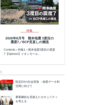
特集
2026年8月号 熊本地震 3度目の
震度7／BCP見直しの潮流
Contents＜特集1＞熊本地震3度目の震度
7【Opinion】イオンモール…
R】
防災DXの社会実装 －衛星データ利
活用に向けて
事業継続を見据えたセキュリティ
を考える