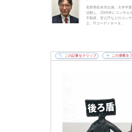
長野県松本市出身。大学卒業
活動し、2005年にコンサ
不動産、官公庁などのコンサ
士、ITコーディネータ。