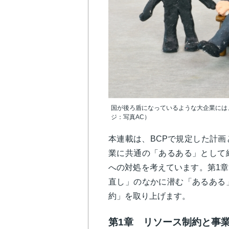
国が後ろ盾になっているような大企業には
ジ：写真AC）
本連載は、BCPで規定した計
業に共通の「あるある」として
への対処を考えています。第1
直し」のなかに潜む「あるある
約」を取り上げます。
第1章 リソース制約と事