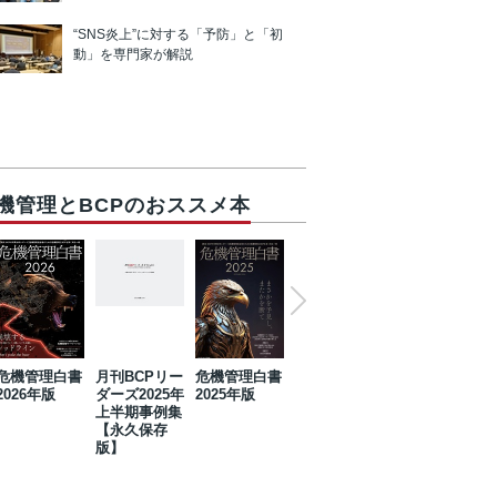
“SNS炎上”に対する「予防」と「初
動」を専門家が解説
機管理とBCPのおススメ本
危機管理白書
月刊BCPリー
危機管理白書
2023年防災・
危機管理白書
2026年版
ダーズ2025年
2025年版
BCP・リスク
2024年版
上半期事例集
マネジメント
【永久保存
事例集【永久
版】
保存版】