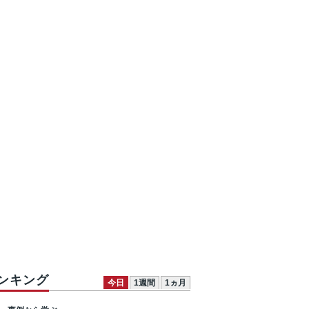
ンキング
今日
1週間
1ヵ月