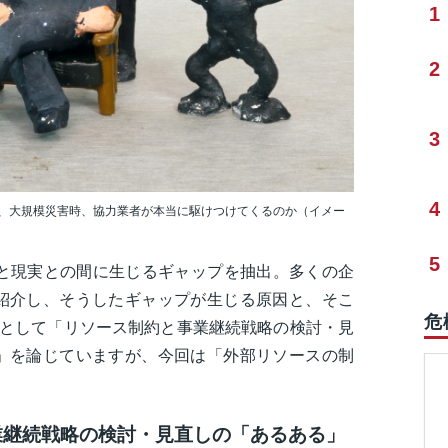
1
2
3
4
、大規模災害時、協力業者が本当に駆けつけてくるのか（イメー
5
画と現実との間に生じるギャップを抽出。多くの企
紹介し、そうしたギャップが生じる原因と、そこ
危
章として「リソース制約と事業継続戦略の検討・見
」を論じていますが、今回は「外部リソースの制
業継続戦略の検討・見直しの「あるある」