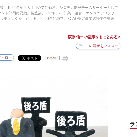
後、1991年から大手IT企業に勤務。システム開発チームリーダーとして
ルタント部門に異動。製造業、アパレル、卸業、給食、エンジニアリング、
ルティングを手がける。2020年に独立。BCAO認定事業継続主任管理
荻原 信一 の記事をもっとみる >
e-mail
ラ