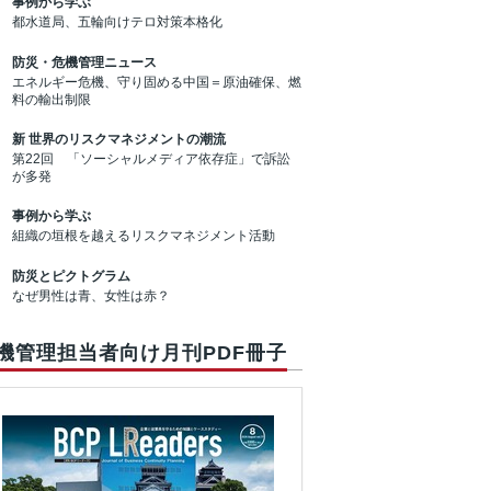
事例から学ぶ
都水道局、五輪向けテロ対策本格化
防災・危機管理ニュース
エネルギー危機、守り固める中国＝原油確保、燃
料の輸出制限
新 世界のリスクマネジメントの潮流
第22回 「ソーシャルメディア依存症」で訴訟
が多発
事例から学ぶ
組織の垣根を越えるリスクマネジメント活動
防災とピクトグラム
なぜ男性は青、女性は赤？
機管理担当者向け月刊PDF冊子