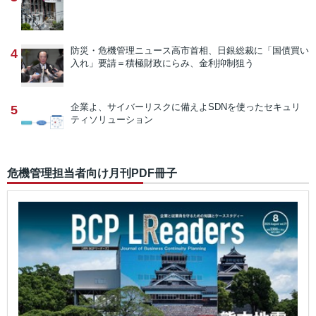
防災・危機管理ニュース
高市首相、日銀総裁に「国債買い
4
入れ」要請＝積極財政にらみ、金利抑制狙う
企業よ、サイバーリスクに備えよ
SDNを使ったセキュリ
5
ティソリューション
危機管理担当者向け月刊PDF冊子