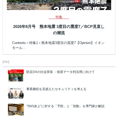
特集
2026年8月号 熊本地震 3度目の震度7／BCP見直し
の潮流
Contents＜特集1＞熊本地震3度目の震度7【Opinion】イオン
モール…
【PR】
防災DXの社会実装 －衛星データ利活用に向けて
事業継続を見据えたセキュリティを考える
“SNS炎上”に対する「予防」と「初動」を専門家が解説