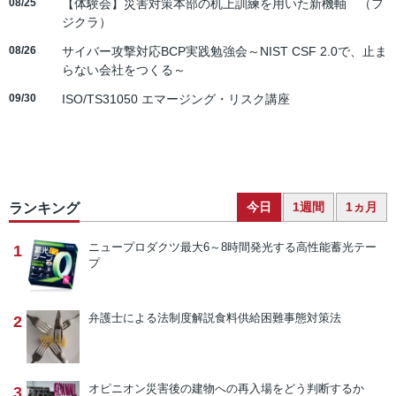
08/25
【体験会】災害対策本部の机上訓練を用いた新機軸 （フ
ジクラ）
08/26
サイバー攻撃対応BCP実践勉強会～NIST CSF 2.0で、止ま
らない会社をつくる～
09/30
ISO/TS31050 エマージング・リスク講座
今日
1週間
1ヵ月
ランキング
ニュープロダクツ
最大6～8時間発光する高性能蓄光テー
1
プ
弁護士による法制度解説
食料供給困難事態対策法
2
オピニオン
災害後の建物への再入場をどう判断するか
3