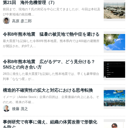
第21回 海外危機管理（7）
前回まで、現地のＴ氏の対応を中心に見てきましたが、今回は本社及
び中東地域の統括機…
高原 彦二郎
令和8年熊本地震 猛暑の被災地で熱中症を避ける
最大震度7を記録した令和8年熊本地震。熊本県内では400超の避難所
が開設され、約9千人…
令和8年熊本地震 広がるデマ、どう見分ける？
SNSとの向き合い方
28日に発生した最大震度7を記録した熊本地震では、早くも豪華寝台
列車「ななつ星」が…
構造的不確実性の拡大と対応における思考転換
イメージ（Adobe Stock）企業の目的は、企業価値の向上にある。そ
のため、将来の不確…
後藤 茂之
事例研究で有事に備え、組織の体質改善で形骸化
を防ぐ