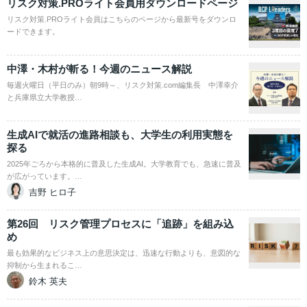
リスク対策.PROライト会員用ダウンロードページ
リスク対策.PROライト会員はこちらのページから最新号をダウンロ
ードできます。
中澤・木村が斬る！今週のニュース解説
毎週火曜日（平日のみ）朝9時～、リスク対策.com編集長 中澤幸介
と兵庫県立大学教授…
生成AIで就活の進路相談も、大学生の利用実態を
探る
2025年ごろから本格的に普及した生成AI。大学教育でも、急速に普及
が広がっています。…
吉野 ヒロ子
第26回 リスク管理プロセスに「追跡」を組み込
め
最も効果的なビジネス上の意思決定は、迅速な行動よりも、意図的な
抑制から生まれるこ…
鈴木 英夫