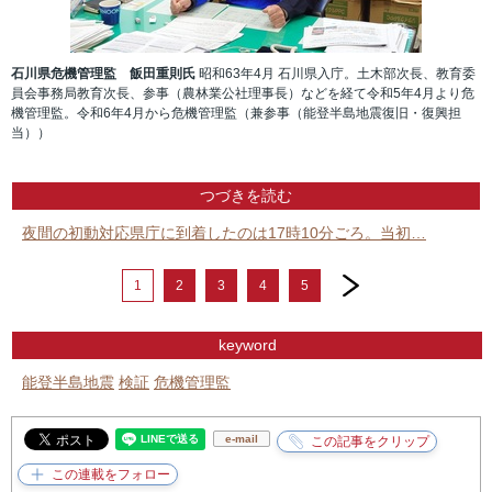
石川県危機管理監 飯田重則氏
昭和63年4月 石川県入庁。土木部次長、教育委
員会事務局教育次長、参事（農林業公社理事長）などを経て令和5年4月より危
機管理監。令和6年4月から危機管理監（兼参事（能登半島地震復旧・復興担
当））
つづきを読む
夜間の初動対応県庁に到着したのは17時10分ごろ。当初…
next
1
2
3
4
5
keyword
能登半島地震
検証
危機管理監
e-mail