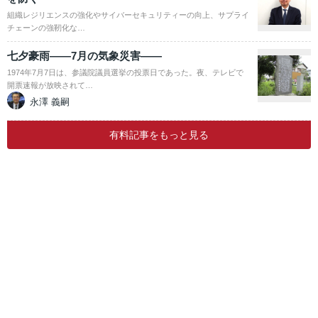
組織レジリエンスの強化やサイバーセキュリティーの向上、サプライ
チェーンの強靭化な…
七夕豪雨――7月の気象災害――
1974年7月7日は、参議院議員選挙の投票日であった。夜、テレビで
開票速報が放映されて…
永澤 義嗣
有料記事をもっと見る