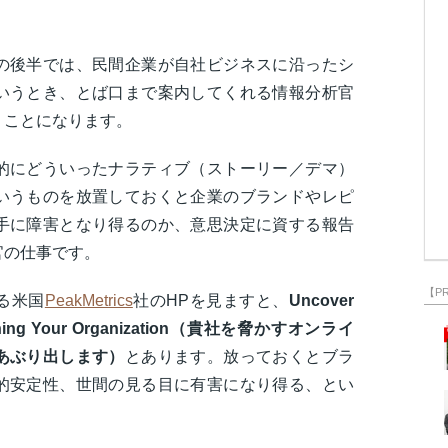
の後半では、民間企業が自社ビジネスに沿ったシ
いうとき、とば口まで案内してくれる情報分析官
くことになります。
的にどういったナラティブ（ストーリー／デマ）
いうものを放置しておくと企業のブランドやレピ
手に障害となり得るのか、意思決定に資する報告
官の仕事です。
【P
る米国
PeakMetrics
社のHPを見ますと、
Uncover
reatening Your Organization（貴社を脅かすオンライ
あぶり出します）
とあります。放っておくとブラ
的安定性、世間の見る目に有害になり得る、とい