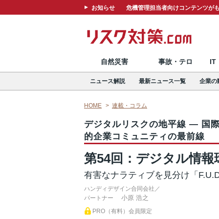
お知らせ
危機管理担当者向けコンテンツがも
自然災害
事故・テロ
I
ニュース解説
最新ニュース一覧
企業の
HOME
連載・コラム
デジタルリスクの地平線 ― 国
的企業コミュニティの最前線
第54回：デジタル情報
有害なナラティブを見分け「F.U.
ハンディデザイン合同会社／
小原 浩之
パートナー
PRO（有料）会員限定