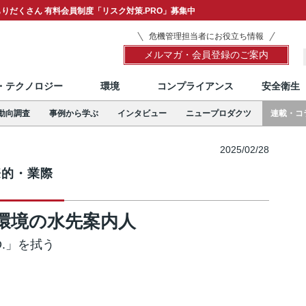
りだくさん 有料会員制度「リスク対策.PRO」募集中
危機管理担当者にお役立ち情報
メルマガ・会員登録のご案内
T・テクノロジー
環境
コンプライアンス
安全衛生
動向調査
事例から学ぶ
インタビュー
ニュープロダクツ
連載・コ
2025/02/28
際的・業際
環境の水先案内人
D.」を拭う