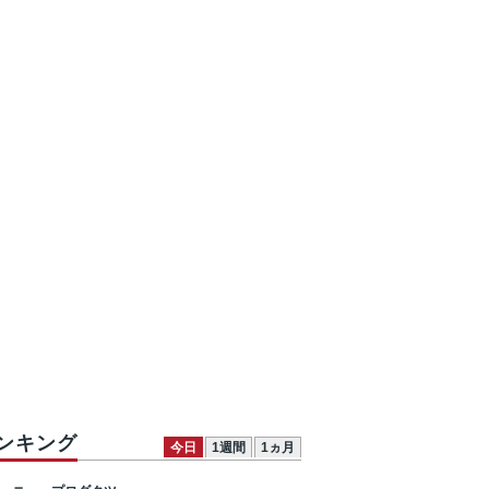
ンキング
今日
1週間
1ヵ月