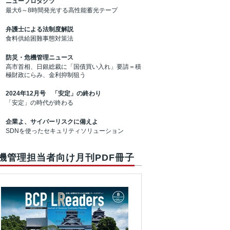
ニュープロダクツ
最大6～8時間発光する高性能蓄光テープ
弁護士による法制度解説
食料供給困難事態対策法
防災・危機管理ニュース
高市首相、日銀総裁に「国債買い入れ」要請＝積
極財政にらみ、金利抑制狙う
2024年12月号 「安定」の終わり
「安定」の時代が終わる
企業よ、サイバーリスクに備えよ
SDNを使ったセキュリティソリューション
機管理担当者向け月刊PDF冊子