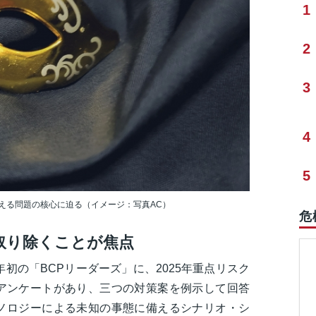
1
2
3
4
5
える問題の核心に迫る（イメージ：写真AC）
危
取り除くことが焦点
年初の「BCPリーダーズ」に、2025年重点リスク
アンケートがあり、三つの対策案を例示して回答
ノロジーによる未知の事態に備えるシナリオ・シ