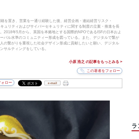
間籍を置き、営業を一通り経験した後、経営企画・連結経営リスク・
セキュリティおよびサイバーセキュリティに関する制度の立案・推進を長
2018年5月から、英国を本拠地とする国際的NPOであるISFの日本およ
ローバル水準のコミュニティー形成を図っている。また、デジタルで繋が
、人の繋がりを重視した社会デザイン形成に貢献したいと願い、デジタル
ンサルティングをしている。
小原 浩之 の記事をもっとみる >
e-mail
ラ