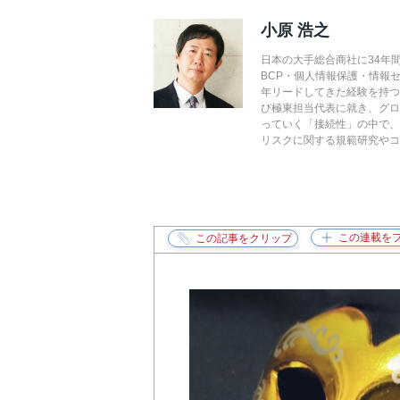
小原 浩之
日本の大手総合商社に34年
BCP・個人情報保護・情報
年リードしてきた経験を持つ。
び極東担当代表に就き、グ
っていく「接続性」の中で
リスクに関する規範研究やコ