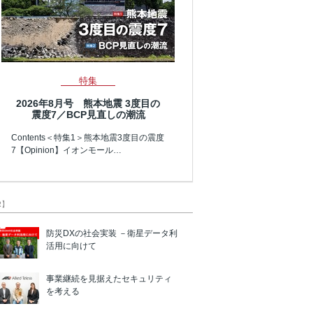
特集
2026年8月号 熊本地震 3度目の
震度7／BCP見直しの潮流
Contents＜特集1＞熊本地震3度目の震度
7【Opinion】イオンモール…
R】
防災DXの社会実装 －衛星データ利
活用に向けて
事業継続を見据えたセキュリティ
を考える