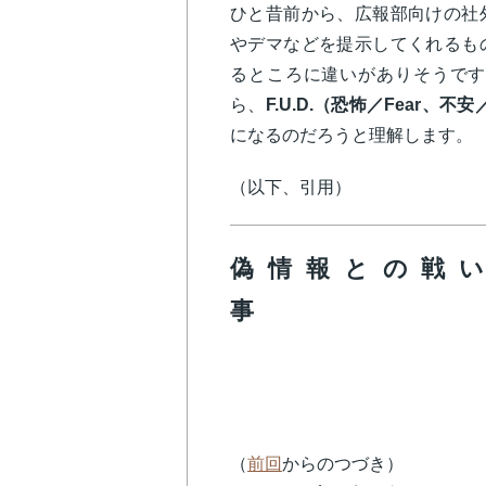
ひと昔前から、広報部向けの社
やデマなどを提示してくれるも
るところに違いがありそうです
ら、
F.U.D.（恐怖／Fear、不安／
になるのだろうと理解します。
（以下、引用）
偽情報との戦
Paul Bartel 
20 Jan
（
前回
からのつづき）