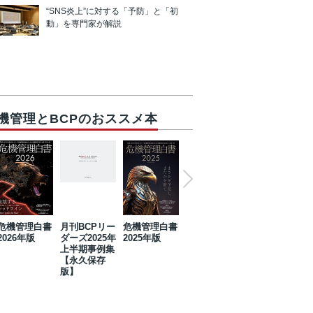
“SNS炎上”に対する「予防」と「初
動」を専門家が解説
機管理とBCPのおススメ本
危機管理白書
月刊BCPリー
危機管理白書
2023年防災・
危機管理白書
2026年版
ダーズ2025年
2025年版
BCP・リスク
2024年版
上半期事例集
マネジメント
【永久保存
事例集【永久
版】
保存版】