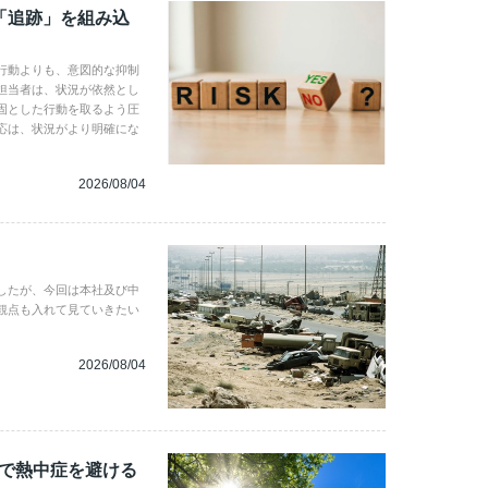
「追跡」を組み込
行動よりも、意図的な抑制
担当者は、状況が依然とし
固とした行動を取るよう圧
応は、状況がより明確にな
2026/08/04
したが、今回は本社及び中
観点も入れて見ていきたい
2026/08/04
地で熱中症を避ける