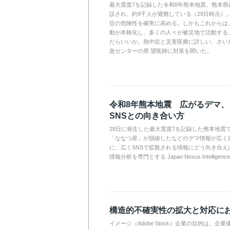
最大震度7を記録した令和8年熊本地震。熊本県
設され、約9千人が避難している（29日時点）
症の危険性を確実に高める。しかもこれからは
動が本格化し、多くの人々が被災地で活動する
だらいいか。熱中症と災害医療に詳しい、さい
急センターの席 望医師に対策を聞いた。
令和8年熊本地震 広がるデマ
SNSとの向き合い方
28日に発生した最大震度7を記録した熊本地震
「ななつ星」が脱線したなどのデマ情報が広く
に、広くSNSで拡散される情報にどう向き合え
情報分析を専門とする Japan Nexus Intelli
構造的不確実性の拡大と対応に
イメージ（Adobe Stock）企業の目的は、