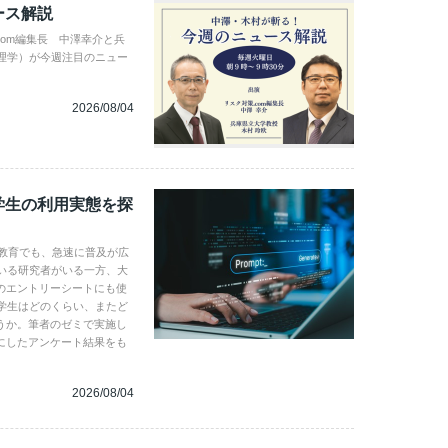
ース解説
com編集長 中澤幸介と兵
理学）が今週注目のニュー
2026/08/04
学生の利用実態を探
学教育でも、急速に普及が広
いる研究者がいる一方、大
のエントリーシートにも使
学生はどのくらい、またど
うか。筆者のゼミで実施し
にしたアンケート結果をも
2026/08/04