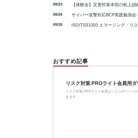
08/25
【体験会】災害対策本部の机上訓
08/26
サイバー攻撃対応BCP実践勉強会～N
09/30
ISO/TS31050 エマージング・リ
おすすめ記事
リスク対策.PROライト会員用
リスク対策.PROライト会員はこちらのページ
きます。