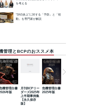
を考える
“SNS炎上”に対する「予防」と「初
動」を専門家が解説
機管理とBCPのおススメ本
危機管理白書
月刊BCPリー
危機管理白書
2023年防災・
危機管理白書
2026年版
ダーズ2025年
2025年版
BCP・リスク
2024年版
上半期事例集
マネジメント
【永久保存
事例集【永久
版】
保存版】