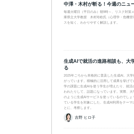
中澤・木村が斬る！今週のニュ
毎週火曜日（平日のみ）朝9時～、リスク対策.
庫県立大学教授 木村玲欧氏（心理学・危機管
スを短く、わかりやすく解説します。
生成AIで就活の進路相談も、大
る
2025年ごろから本格的に普及した生成AI。大
がっています。積極的に活用して成果を挙げて
学の課題に生成AIを使う学生が増えたり、就活
われたりして、話題になっています。実際、大
のように生成AIサービスを使っているのでしょ
ている学生を対象にした、生成AI利用をテーマ
とに、考察します。
吉野 ヒロ子