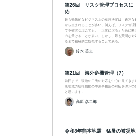
第26回 リスク管理プロセスに
め
最も効果的なビジネス上の意思決定は、迅速な
から生まれることが多い。例えば、リスク管理
て不確実な場合でも、「正常に戻る」ために断
力を受けることが多い。しかし、最も賢明な対
るまで積極的に監視することである。
鈴木 英夫
第21回 海外危機管理（7）
前回まで、現地のＴ氏の対応を中心に見てきま
東地域の統括機能の中東事務所の対応をBCPの
と思います。
高原 彦二郎
令和8年熊本地震 猛暑の被災