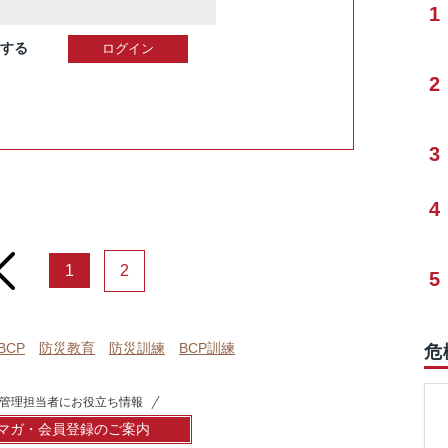
1
する
2
3
4
rev
1
2
5
BCP
防災教育
防災訓練
BCP訓練
危
管理担当者にお役立ち情報
マガ・会員登録のご案内