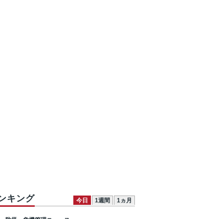
ンキング
今日
1週間
1ヵ月