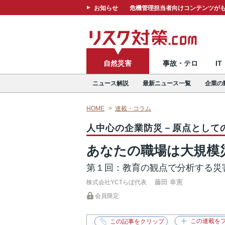
お知らせ
危機管理担当者向けコンテンツがも
自然災害
事故・テロ
I
ニュース解説
最新ニュース一覧
企業の
HOME
連載・コラム
人中心の企業防災－原点として
あなたの職場は大規模
第１回：教育の観点で分析する災
藤田 幸憲
株式会社YCTらぼ代表
会員限定