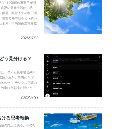
内では400超の避難所が開
。真夏の避難生活は、熱中
、猛暑・酷暑下での復旧活
。現地で熱中症をどう防い
たま赤十字病院高度救命救
2026/07/30
、どう見分ける？
では、早くも豪華寝台列車
拡散された。災害のたび
ばいいか。デジタル空間の
gence の竜口七彩氏に聞いた。
2026/07/29
おける思考転換
企業価値の向上にある。そのた