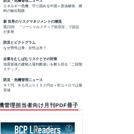
防災・危機管理ニュース
エネルギー危機、守り固める中国＝原油確保、燃
料の輸出制限
新 世界のリスクマネジメントの潮流
第22回 「ソーシャルメディア依存症」で訴訟
が多発
防災とピクトグラム
なぜ男性は青、女性は赤？
企業をむしばむリスクとその対策
地震直後の建物入場判断迷いを断ち切る「二段階
ステップ」
防災・危機管理ニュース
ＮＹ円、８カ月ぶり１５２円台＝対ユーロでは最
安値
機管理担当者向け月刊PDF冊子