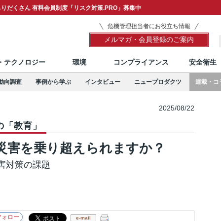
りだくさん 有料会員制度「リスク対策.PRO」募集中
危機管理担当者にお役立ち情報
メルマガ・会員登録のご案内
T・テクノロジー
環境
コンプライアンス
安全衛生
動向調査
事例から学ぶ
インタビュー
ニュープロダクツ
連載・コ
2025/08/22
の「教育」
災害を乗り超えられますか？
害対策の課題
e-mail