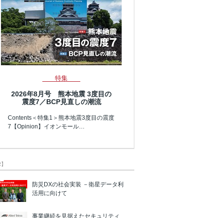
特集
2026年8月号 熊本地震 3度目の
震度7／BCP見直しの潮流
Contents＜特集1＞熊本地震3度目の震度
7【Opinion】イオンモール…
R】
防災DXの社会実装 －衛星データ利
活用に向けて
事業継続を見据えたセキュリティ