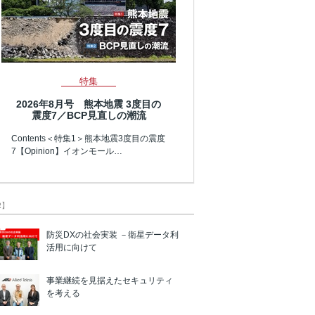
特集
2026年8月号 熊本地震 3度目の
震度7／BCP見直しの潮流
Contents＜特集1＞熊本地震3度目の震度
7【Opinion】イオンモール…
R】
防災DXの社会実装 －衛星データ利
活用に向けて
事業継続を見据えたセキュリティ
を考える