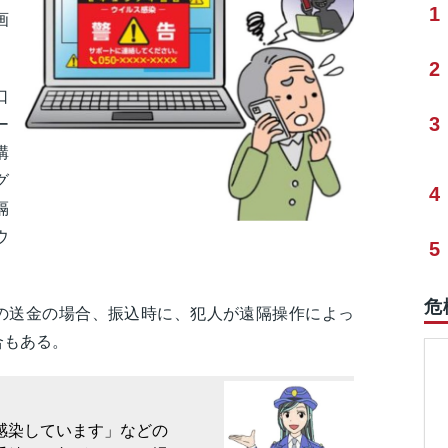
1
画
2
口
3
ー
購
グ
4
隔
ウ
5
危
の送金の場合、振込時に、犯人が遠隔操作によっ
合もある。
感染しています」などの