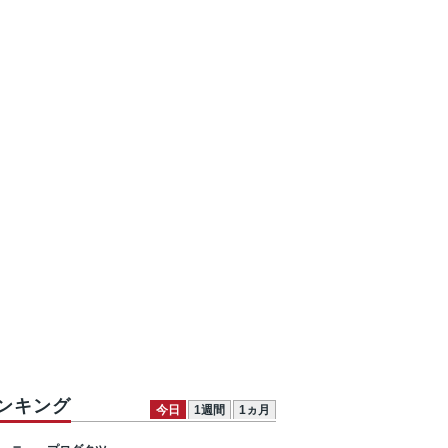
ンキング
今日
1週間
1ヵ月