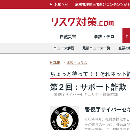
お知らせ
危機管理担当者向けコンテンツがも
自然災害
事故・テロ
I
ニュース解説
最新ニュース一覧
企業の
HOME
連載・コラム
ちょっと待って！！それネット
第２回：サポート詐欺
警視庁サイバーセキュリティ対策本部
警視庁サイバーセ
2016年4月、複雑多様化
その業務の一つに、都民及
活動を実施して、都民生活