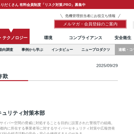
りだくさん 有料会員制度「リスク対策.PRO」募集中
危機管理担当者にお役立ち情報
メルマガ・会員登録のご案内
T・テクノロジー
環境
コンプライアンス
安全衛生
動向調査
事例から学ぶ
インタビュー
ニュープロダクツ
連載・コ
2025/09/29
詐欺
キュリティ対策本部
するサイバー空間の脅威に対処することを目的に設置された警視庁の組織。
び都内に所在する事業者等に対するサイバーセキュリティ対策や広報啓発
及び社会経済活動の安全・安心を確保するものがある。