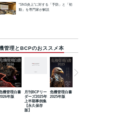
“SNS炎上”に対する「予防」と「初
動」を専門家が解説
機管理とBCPのおススメ本
危機管理白書
月刊BCPリー
危機管理白書
2023年防災・
危機管理白書
2026年版
ダーズ2025年
2025年版
BCP・リスク
2024年版
上半期事例集
マネジメント
【永久保存
事例集【永久
版】
保存版】