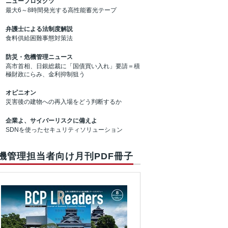
ニュープロダクツ
最大6～8時間発光する高性能蓄光テープ
弁護士による法制度解説
食料供給困難事態対策法
防災・危機管理ニュース
高市首相、日銀総裁に「国債買い入れ」要請＝積
極財政にらみ、金利抑制狙う
オピニオン
災害後の建物への再入場をどう判断するか
企業よ、サイバーリスクに備えよ
SDNを使ったセキュリティソリューション
機管理担当者向け月刊PDF冊子