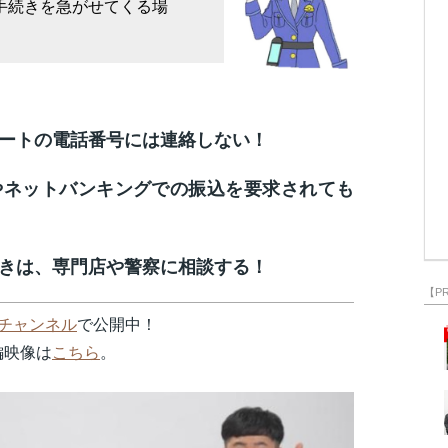
手続きを
急がせてくる場
ートの電話番号には連絡しない！
やネットバンキングでの振込を要求されても
きは、専門店や警察に相談する！
【P
式チャンネル
で公開中！
編映像は
こちら
。