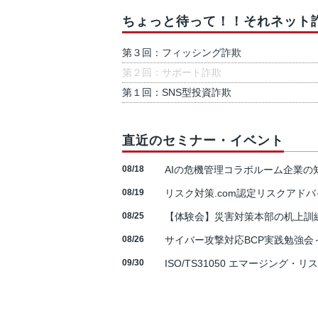
ちょっと待って！！それネット
第３回：フィッシング詐欺
第２回：サポート詐欺
第１回：SNS型投資詐欺
直近のセミナー・イベント
08/18
AIの危機管理コラボルーム企業
08/19
リスク対策.com認定リスクアドバ
08/25
【体験会】災害対策本部の机上訓
08/26
サイバー攻撃対応BCP実践勉強会～N
09/30
ISO/TS31050 エマージング・リ