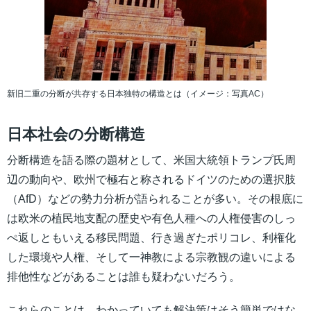
新旧二重の分断が共存する日本独特の構造とは（イメージ：写真AC）
日本社会の分断構造
分断構造を語る際の題材として、米国大統領トランプ氏周
辺の動向や、欧州で極右と称されるドイツのための選択肢
（AfD）などの勢力分析が語られることが多い。その根底に
は欧米の植民地支配の歴史や有色人種への人権侵害のしっ
ぺ返しともいえる移民問題、行き過ぎたポリコレ、利権化
した環境や人権、そして一神教による宗教観の違いによる
排他性などがあることは誰も疑わないだろう。
これらのことは、わかっていても解決策はそう簡単ではな