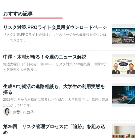
おすすめ記事
リスク対策.PROライト会員用ダウンロードページ
リスク対策.PROライト会員はこちらのページから最新号をダウンロ
ードできます。
中澤・木村が斬る！今週のニュース解説
毎週火曜日（平日のみ）朝9時～、リスク対策.com編集長 中澤幸介
と兵庫県立大学教授…
生成AIで就活の進路相談も、大学生の利用実態を
探る
2025年ごろから本格的に普及した生成AI。大学教育でも、急速に普及
が広がっています。…
吉野 ヒロ子
第26回 リスク管理プロセスに「追跡」を組み込
め