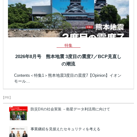
特集
2026年8月号 熊本地震 3度目の震度7／BCP見直し
の潮流
Contents＜特集1＞熊本地震3度目の震度7【Opinion】イオン
モール…
【PR】
防災DXの社会実装 －衛星データ利活用に向けて
事業継続を見据えたセキュリティを考える