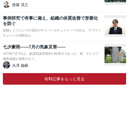
後藤 茂之
事例研究で有事に備え、組織の体質改善で形骸化
を防ぐ
組織レジリエンスの強化やサイバーセキュリティーの向上、サプライ
チェーンの強靭化な…
七夕豪雨――7月の気象災害――
1974年7月7日は、参議院議員選挙の投票日であった。夜、テレビで
開票速報が放映されて…
永澤 義嗣
有料記事をもっと見る