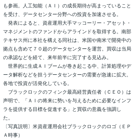
も参画。人工知能（ＡＩ）の成長期待が高まっていること
を受け、データセンター分野への投資を加速させる。
発表によると、資産運用大手マッコーリー・アセット・
マネジメントのファンドからアラインドを取得する。南部
テキサス州に本社を構える同社は、米国や南米で開発中の
拠点も含めて７０超のデータセンターを運営。買収は当局
の承認などを経て、来年前半に完了する見込み。
世界的に生成ＡＩブームが巻き起こる中、計算処理やデ
ータ解析などを担うデータセンターの需要が急速に拡大。
各地で投資が活発化している。
ブラックロックのフィンク最高経営責任者（ＣＥＯ）は
声明で、「ＡＩの将来に勢いを与えるために必要なインフ
ラを提供する目標を促進する」と買収の意義を強調し
た。
〔写真説明〕米資産運用会社ブラックロックのロゴ（ＥＰ
Ａ時事）