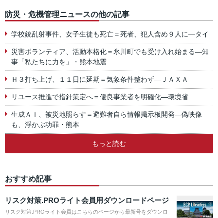
防災・危機管理ニュースの他の記事
学校銃乱射事件、女子生徒も死亡＝死者、犯人含め９人に―タイ
災害ボランティア、活動本格化＝氷川町でも受け入れ始まる―知
事「私たちに力を」・熊本地震
Ｈ３打ち上げ、１１日に延期＝気象条件整わず―ＪＡＸＡ
リユース推進で指針策定へ＝優良事業者を明確化―環境省
生成ＡＩ、被災地照らす＝避難者自ら情報掲示板開発―偽映像
も、浮かぶ功罪・熊本
もっと読む
おすすめ記事
リスク対策.PROライト会員用ダウンロードページ
リスク対策.PROライト会員はこちらのページから最新号をダウンロ