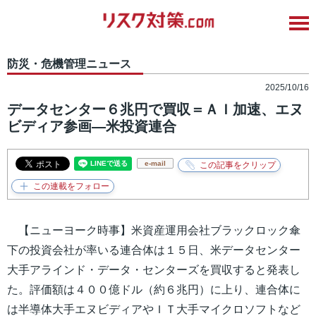
防災・危機管理ニュース
2025/10/16
データセンター６兆円で買収＝ＡＩ加速、エヌ
ビディア参画―米投資連合
e-mail
【ニューヨーク時事】米資産運用会社ブラックロック傘
下の投資会社が率いる連合体は１５日、米データセンター
大手アラインド・データ・センターズを買収すると発表し
た。評価額は４００億ドル（約６兆円）に上り、連合体に
は半導体大手エヌビディアやＩＴ大手マイクロソフトなど