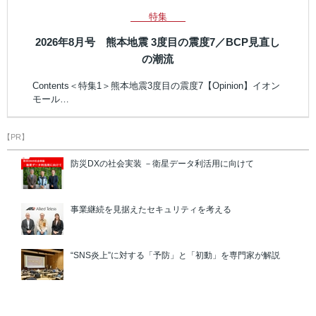
特集
2026年8月号 熊本地震 3度目の震度7／BCP見直し
の潮流
Contents＜特集1＞熊本地震3度目の震度7【Opinion】イオン
モール…
【PR】
防災DXの社会実装 －衛星データ利活用に向けて
事業継続を見据えたセキュリティを考える
“SNS炎上”に対する「予防」と「初動」を専門家が解説