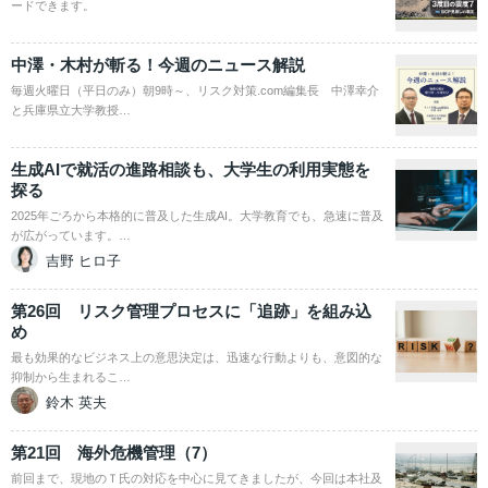
ードできます。
中澤・木村が斬る！今週のニュース解説
毎週火曜日（平日のみ）朝9時～、リスク対策.com編集長 中澤幸介
と兵庫県立大学教授…
生成AIで就活の進路相談も、大学生の利用実態を
探る
2025年ごろから本格的に普及した生成AI。大学教育でも、急速に普及
が広がっています。…
吉野 ヒロ子
第26回 リスク管理プロセスに「追跡」を組み込
め
最も効果的なビジネス上の意思決定は、迅速な行動よりも、意図的な
抑制から生まれるこ…
鈴木 英夫
第21回 海外危機管理（7）
前回まで、現地のＴ氏の対応を中心に見てきましたが、今回は本社及