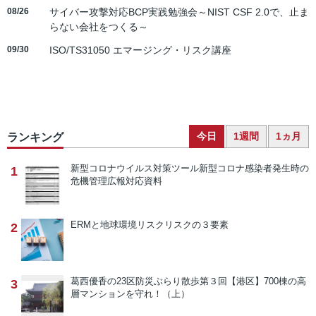
08/26
サイバー攻撃対応BCP実践勉強会～NIST CSF 2.0で、止ま
らない会社をつくる～
09/30
ISO/TS31050 エマージング・リスク講座
今日
1週間
1ヵ月
ランキング
新型コロナウイルス対策ツール
新型コロナ感染者発生時の
1
危機管理広報対応資料
ERMと地球環境リスク
リスクの３要素
2
葛西優香の23区防災ぶらり散歩
第３回【港区】700棟の高
3
層マンションを守れ！（上）