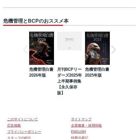
危機管理とBCPのおススメ本
危機管理白書
月刊BCPリー
危機管理白書
2023年防災・
2026年版
ダーズ2025年
2025年版
BCP・リスク
上半期事例集
マネジメント
【永久保存
事例集【永久
版】
保存版】
このサイトについて
サイトマップ
広告掲載
企業概要・採用情報
プライバシーポリシー
ENGLISH
スタッフの紹介
特商法表記