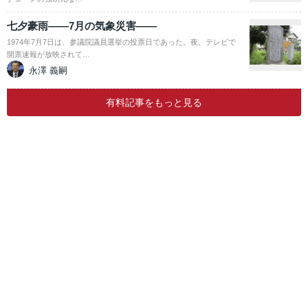
七夕豪雨――7月の気象災害――
1974年7月7日は、参議院議員選挙の投票日であった。夜、テレビで
開票速報が放映されて…
永澤 義嗣
有料記事をもっと見る