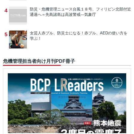
防災・危機管理ニュース
台風１８号、フィリピン北部付近
4
通過へ＝先島諸島は高波警戒―気象庁
女芸人赤プル、防災士になる！
赤プル、AEDの使い方を
5
学ぶ！
危機管理担当者向け月刊PDF冊子