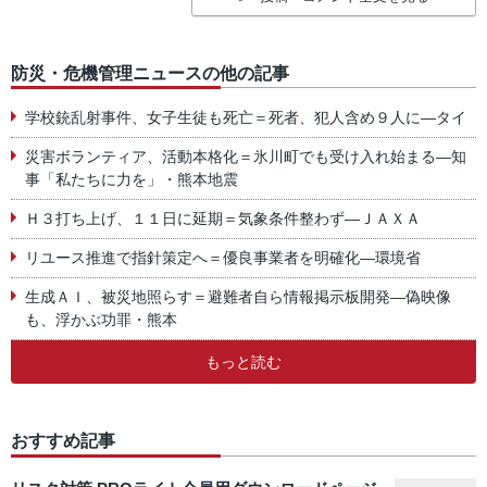
防災・危機管理ニュースの他の記事
学校銃乱射事件、女子生徒も死亡＝死者、犯人含め９人に―タイ
災害ボランティア、活動本格化＝氷川町でも受け入れ始まる―知
事「私たちに力を」・熊本地震
Ｈ３打ち上げ、１１日に延期＝気象条件整わず―ＪＡＸＡ
リユース推進で指針策定へ＝優良事業者を明確化―環境省
生成ＡＩ、被災地照らす＝避難者自ら情報掲示板開発―偽映像
も、浮かぶ功罪・熊本
もっと読む
おすすめ記事