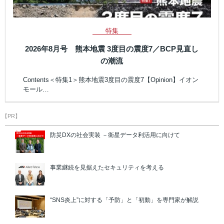
特集
2026年8月号 熊本地震 3度目の震度7／BCP見直し
の潮流
Contents＜特集1＞熊本地震3度目の震度7【Opinion】イオン
モール…
【PR】
防災DXの社会実装 －衛星データ利活用に向けて
事業継続を見据えたセキュリティを考える
“SNS炎上”に対する「予防」と「初動」を専門家が解説