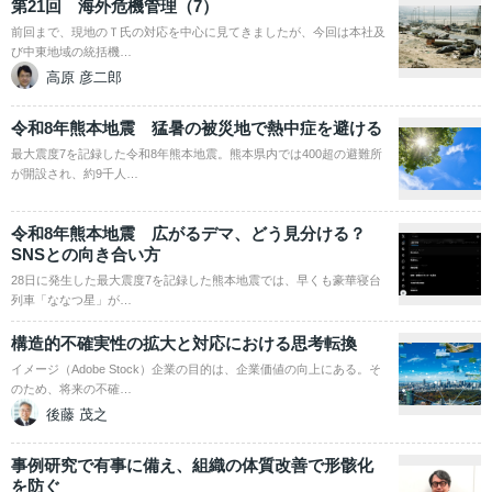
第21回 海外危機管理（7）
前回まで、現地のＴ氏の対応を中心に見てきましたが、今回は本社及
び中東地域の統括機…
高原 彦二郎
令和8年熊本地震 猛暑の被災地で熱中症を避ける
最大震度7を記録した令和8年熊本地震。熊本県内では400超の避難所
が開設され、約9千人…
令和8年熊本地震 広がるデマ、どう見分ける？
SNSとの向き合い方
28日に発生した最大震度7を記録した熊本地震では、早くも豪華寝台
列車「ななつ星」が…
構造的不確実性の拡大と対応における思考転換
イメージ（Adobe Stock）企業の目的は、企業価値の向上にある。そ
のため、将来の不確…
後藤 茂之
事例研究で有事に備え、組織の体質改善で形骸化
を防ぐ