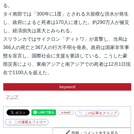
る。
タイ南部では「300年に1度」とされる大規模な洪水が発生
し、政府によると死者は170人に達した。約290万人が被災
し、経済損失は甚大とみられる。
スリランカではサイクロン「ディトワ」が直撃し、当局は
366人の死亡と367人の行方不明を発表。政府は国家非常事
態を宣言し、国際社会に支援を要請している。こうした豪
雨災害により、東南アジアと南アジアでの死者は12月1日現
在で1100人を超えた。
keyword
アジア
e-mail
投稿・コメント全文を見る