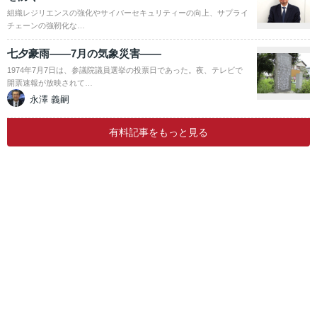
組織レジリエンスの強化やサイバーセキュリティーの向上、サプライ
チェーンの強靭化な…
七夕豪雨――7月の気象災害――
1974年7月7日は、参議院議員選挙の投票日であった。夜、テレビで
開票速報が放映されて…
永澤 義嗣
有料記事をもっと見る