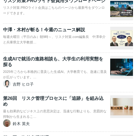
リスク対策.PROライト会員用ダウンロードページ
リスク対策.PROライト会員はこちらのページから最新号をダウンロ
ードできます。
中澤・木村が斬る！今週のニュース解説
毎週火曜日（平日のみ）朝9時～、リスク対策.com編集長 中澤幸介
と兵庫県立大学教授…
生成AIで就活の進路相談も、大学生の利用実態を
探る
2025年ごろから本格的に普及した生成AI。大学教育でも、急速に普及
が広がっています。…
吉野 ヒロ子
第26回 リスク管理プロセスに「追跡」を組み込
め
最も効果的なビジネス上の意思決定は、迅速な行動よりも、意図的な
抑制から生まれるこ…
鈴木 英夫