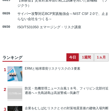
08/25
【体験会】災害対策本部の机上訓練を用いた新機軸 （フ
ジクラ）
08/26
サイバー攻撃対応BCP実践勉強会～NIST CSF 2.0で、止ま
らない会社をつくる～
09/30
ISO/TS31050 エマージング・リスク講座
今日
1週間
1ヵ月
ランキング
ERMと地球環境リスク
リスクの３要素
1
防災・危機管理ニュース
台風１８号、フィリピン北部付近
2
通過へ＝先島諸島は高波警戒―気象庁
企業をむしばむリスクとその対策
地震直後の建物入場判断
3