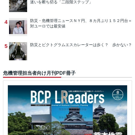
迷いを断ち切る「二段階ステップ」
防災・危機管理ニュース
ＮＹ円、８カ月ぶり１５２円台＝
4
対ユーロでは最安値
防災とピクトグラム
エスカレーターは歩く？ 歩かない？
5
危機管理担当者向け月刊PDF冊子