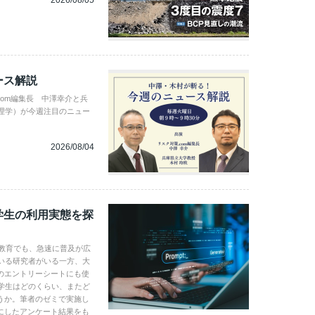
2026/08/05
ース解説
com編集長 中澤幸介と兵
理学）が今週注目のニュー
2026/08/04
学生の利用実態を探
学教育でも、急速に普及が広
いる研究者がいる一方、大
のエントリーシートにも使
学生はどのくらい、またど
うか。筆者のゼミで実施し
にしたアンケート結果をも