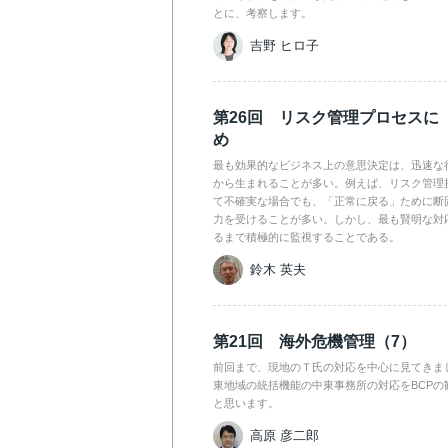
とに、考察します。
吉野 ヒロ子
第26回 リスク管理プロセスに
め
最も効果的なビジネス上の意思決定は、迅速な
から生まれることが多い。例えば、リスク管理
て不確実な場合でも、「正常に戻る」ために断
力を受けることが多い。しかし、最も賢明な対
るまで積極的に監視することである。
鈴木 英夫
第21回 海外危機管理（7）
前回まで、現地のＴ氏の対応を中心に見てきま
東地域の統括機能の中東事務所の対応をBCPの
と思います。
高原 彦二郎