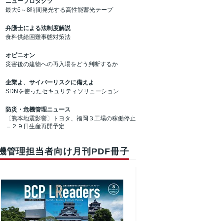
ニュープロダクツ
最大6～8時間発光する高性能蓄光テープ
弁護士による法制度解説
食料供給困難事態対策法
オピニオン
災害後の建物への再入場をどう判断するか
企業よ、サイバーリスクに備えよ
SDNを使ったセキュリティソリューション
防災・危機管理ニュース
〔熊本地震影響〕トヨタ、福岡３工場の稼働停止
＝２９日生産再開予定
機管理担当者向け月刊PDF冊子