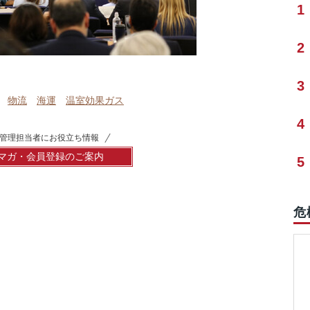
1
2
3
物流
海運
温室効果ガス
4
管理担当者にお役立ち情報
マガ・会員登録のご案内
5
危