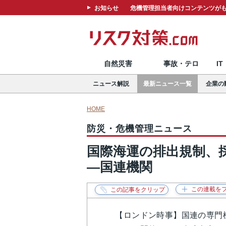
お知らせ
危機管理担当者向けコンテンツがも
自然災害
事故・テロ
I
ニュース解説
最新ニュース一覧
企業の
HOME
防災・危機管理ニュース
国際海運の排出規制、
―国連機関
【ロンドン時事】国連の専門機