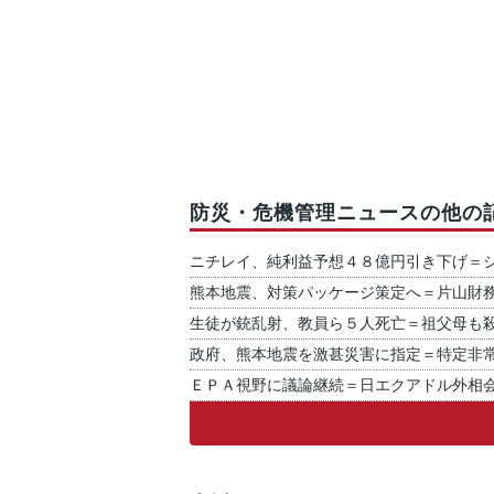
防災・危機管理ニュースの他の
ニチレイ、純利益予想４８億円引き下げ＝
熊本地震、対策パッケージ策定へ＝片山財
生徒が銃乱射、教員ら５人死亡＝祖父母も
政府、熊本地震を激甚災害に指定＝特定非
ＥＰＡ視野に議論継続＝日エクアドル外相