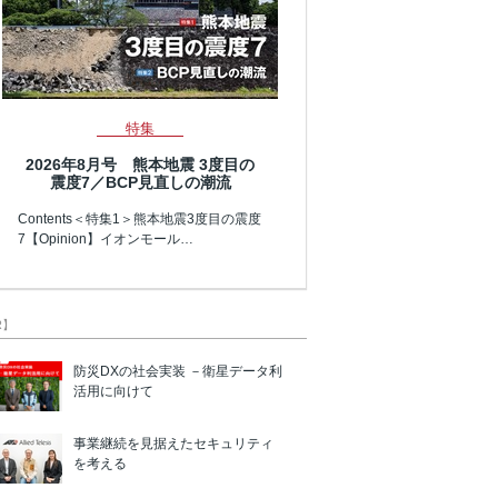
特集
2026年8月号 熊本地震 3度目の
震度7／BCP見直しの潮流
Contents＜特集1＞熊本地震3度目の震度
7【Opinion】イオンモール…
R】
防災DXの社会実装 －衛星データ利
活用に向けて
事業継続を見据えたセキュリティ
を考える