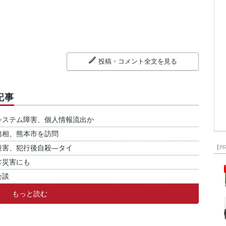
投稿・コメント全文を見る
記事
システム障害、個人情報流出か
務相、熊本市を訪問
殺害、犯行後自殺―タイ
【P
常災害にも
会談
もっと読む