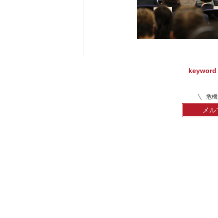
keyword
危機
メル