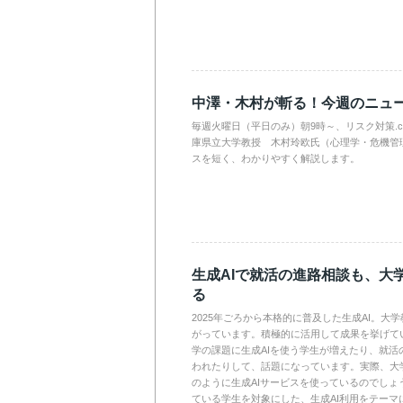
中澤・木村が斬る！今週のニュ
毎週火曜日（平日のみ）朝9時～、リスク対策.
庫県立大学教授 木村玲欧氏（心理学・危機管
スを短く、わかりやすく解説します。
生成AIで就活の進路相談も、大
る
2025年ごろから本格的に普及した生成AI。大
がっています。積極的に活用して成果を挙げて
学の課題に生成AIを使う学生が増えたり、就活
われたりして、話題になっています。実際、大
のように生成AIサービスを使っているのでしょ
ている学生を対象にした、生成AI利用をテーマ