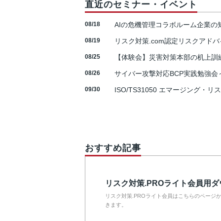
直近のセミナー・イベント
08/18
AIの危機管理コラボルーム企業
08/19
リスク対策.com認定リスクアドバ
08/25
【体験会】災害対策本部の机上訓
08/26
サイバー攻撃対応BCP実践勉強会～N
09/30
ISO/TS31050 エマージング・リ
おすすめ記事
リスク対策.PROライト会員用
リスク対策.PROライト会員はこちらのページ
きます。