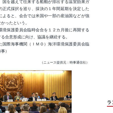
、国を越えて往来する船舶が排出する温室効果ガ
の正式採択を巡り、採決の１年間延期を決定した
によると、会合では米国や一部の産油国などが強
なかったという。
境保護委員会臨時会合を１２カ月後に再開する
する合意形成に向け、協議を継続する。
た国際海事機関（ＩＭＯ）海洋環境保護委員会臨
時事）
（ニュース提供元：時事通信社）
ラ