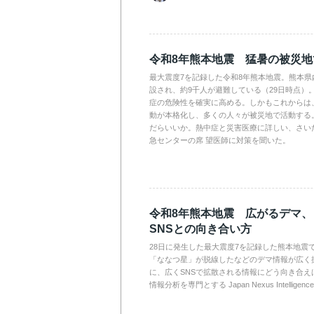
令和8年熊本地震 猛暑の被災
最大震度7を記録した令和8年熊本地震。熊本県
設され、約9千人が避難している（29日時点）
症の危険性を確実に高める。しかもこれからは
動が本格化し、多くの人々が被災地で活動する
だらいいか。熱中症と災害医療に詳しい、さい
急センターの席 望医師に対策を聞いた。
令和8年熊本地震 広がるデマ
SNSとの向き合い方
28日に発生した最大震度7を記録した熊本地震
「ななつ星」が脱線したなどのデマ情報が広く
に、広くSNSで拡散される情報にどう向き合え
情報分析を専門とする Japan Nexus Intelli