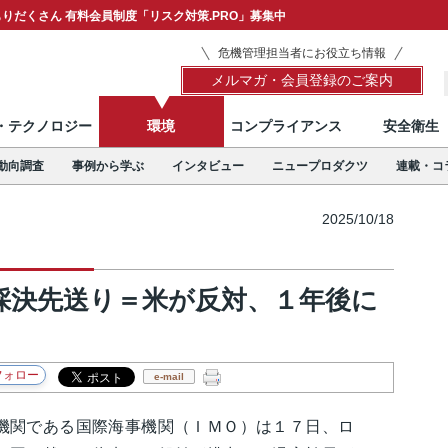
りだくさん 有料会員制度「リスク対策.PRO」募集中
危機管理担当者にお役立ち情報
メルマガ・会員登録のご案内
T・テクノロジー
環境
コンプライアンス
安全衛生
動向調査
事例から学ぶ
インタビュー
ニュープロダクツ
連載・コ
2025/10/18
採決先送り＝米が反対、１年後に
e-mail
関である国際海事機関（ＩＭＯ）は１７日、ロ