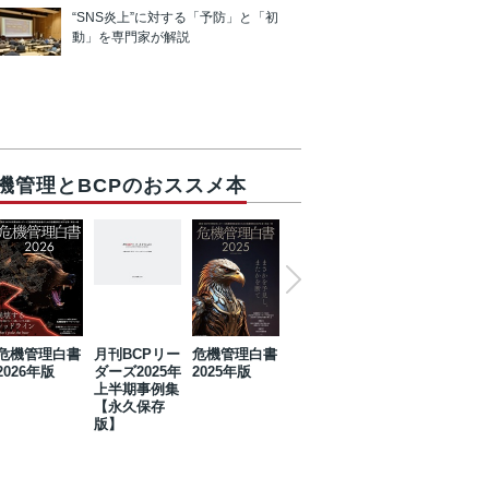
“SNS炎上”に対する「予防」と「初
動」を専門家が解説
機管理とBCPのおススメ本
危機管理白書
月刊BCPリー
危機管理白書
2023年防災・
危機管理白書
2026年版
ダーズ2025年
2025年版
BCP・リスク
2024年版
上半期事例集
マネジメント
【永久保存
事例集【永久
版】
保存版】