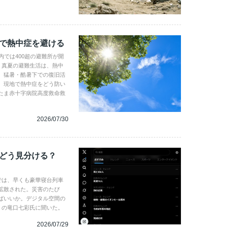
地で熱中症を避ける
内では400超の避難所が開
。真夏の避難生活は、熱中
、猛暑・酷暑下での復旧活
。現地で熱中症をどう防い
たま赤十字病院高度救命救
2026/07/30
、どう見分ける？
では、早くも豪華寝台列車
拡散された。災害のたび
ばいいか。デジタル空間の
gence の竜口七彩氏に聞いた。
2026/07/29