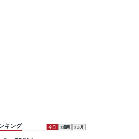
ンキング
今日
1週間
1ヵ月