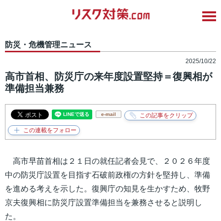
防災・危機管理ニュース
2025/10/22
高市首相、防災庁の来年度設置堅持＝復興相が
準備担当兼務
e-mail
高市早苗首相は２１日の就任記者会見で、２０２６年度
中の防災庁設置を目指す石破前政権の方針を堅持し、準備
を進める考えを示した。復興庁の知見を生かすため、牧野
京夫復興相に防災庁設置準備担当を兼務させると説明し
た。