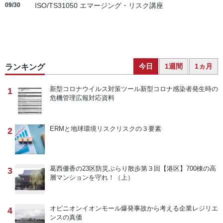
09/30
ISO/TS31050 エマージング・リスク講座
今日
1週間
1ヵ月
ランキング
新型コロナウイルス対策ツール
新型コロナ感染者発生時の
1
危機管理広報対応資料
ERMと地球環境リスク
リスクの３要素
2
葛西優香の23区防災ぶらり散歩
第３回【港区】700棟の高
3
層マンションを守れ！（上）
オピニオン
イオンモール爆発事故から考える企業レジリエ
4
ンスの真価