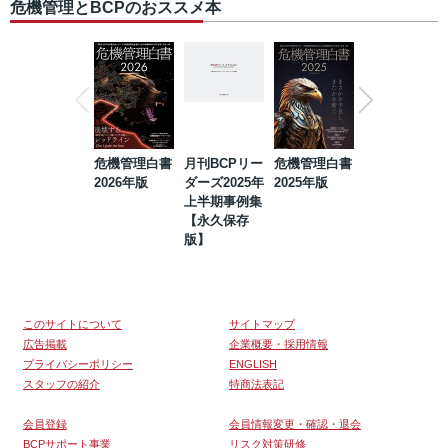
危機管理とBCPのおススメ本
危機管理白書
月刊BCPリー
危機管理白書
2023年防災・
2026年版
ダーズ2025年
2025年版
BCP・リスク
上半期事例集
マネジメント
【永久保存
事例集【永久
版】
保存版】
このサイトについて
サイトマップ
広告掲載
企業概要・採用情報
プライバシーポリシー
ENGLISH
スタッフの紹介
特商法表記
会員登録
会員情報変更・確認・退会
BCPサポート事業
リスク対策研修