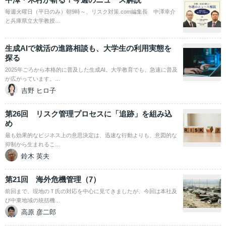
毎週火曜日（平日のみ）朝9時～、リスク対策.com編集長 中澤幸介
と兵庫県立大学教授…
生成AIで就活の進路相談も、大学生の利用実態を
探る
2025年ごろから本格的に普及した生成AI。大学教育でも、急速に普及
が広がっています。…
吉野 ヒロ子
第26回 リスク管理プロセスに「追跡」を組み込
め
最も効果的なビジネス上の意思決定は、迅速な行動よりも、意図的な
抑制から生まれるこ…
鈴木 英夫
第21回 海外危機管理（7）
前回まで、現地のＴ氏の対応を中心に見てきましたが、今回は本社及
び中東地域の統括機…
高原 彦二郎