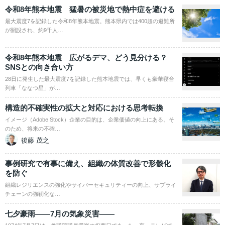
令和8年熊本地震 猛暑の被災地で熱中症を避ける
最大震度7を記録した令和8年熊本地震。熊本県内では400超の避難所
が開設され、約9千人…
令和8年熊本地震 広がるデマ、どう見分ける？
SNSとの向き合い方
28日に発生した最大震度7を記録した熊本地震では、早くも豪華寝台
列車「ななつ星」が…
構造的不確実性の拡大と対応における思考転換
イメージ（Adobe Stock）企業の目的は、企業価値の向上にある。そ
のため、将来の不確…
後藤 茂之
事例研究で有事に備え、組織の体質改善で形骸化
を防ぐ
組織レジリエンスの強化やサイバーセキュリティーの向上、サプライ
チェーンの強靭化な…
七夕豪雨――7月の気象災害――