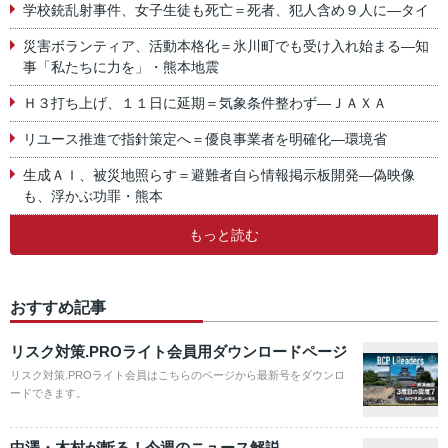
学校銃乱射事件、女子生徒も死亡＝死者、犯人含め９人に―タイ
災害ボランティア、活動本格化＝氷川町でも受け入れ始まる―知
事「私たちに力を」・熊本地震
Ｈ３打ち上げ、１１日に延期＝気象条件整わず―ＪＡＸＡ
リユース推進で指針策定へ＝優良事業者を明確化―環境省
生成ＡＩ、被災地照らす＝避難者自ら情報掲示板開発―偽映像
も、浮かぶ功罪・熊本
もっと読む
おすすめ記事
リスク対策.PROライト会員用ダウンロードページ
リスク対策.PROライト会員はこちらのページから最新号をダウンロ
ードできます。
中澤・木村が斬る！今週のニュース解説