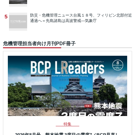
防災・危機管理ニュース
台風１８号、フィリピン北部付近
5
通過へ＝先島諸島は高波警戒―気象庁
危機管理担当者向け月刊PDF冊子
特集
2026年8月号 熊本地震 3度目の震度7／BCP見直し