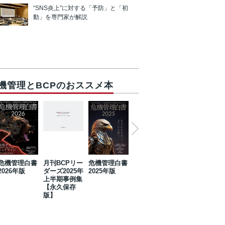
“SNS炎上”に対する「予防」と「初
動」を専門家が解説
機管理とBCPのおススメ本
危機管理白書
月刊BCPリー
危機管理白書
2023年防災・
危機管理白書
2026年版
ダーズ2025年
2025年版
BCP・リスク
2024年版
上半期事例集
マネジメント
【永久保存
事例集【永久
版】
保存版】