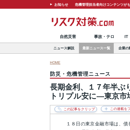
お知らせ
危機管理担当者向けコンテンツがも
自然災害
事故・テロ
I
ニュース解説
最新ニュース一覧
企業の
HOME
防災・危機管理ニュース
長期金利、１７年半ぶ
トリプル安に―東京市
１８日の東京金融市場は、債券