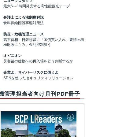
ニュープロダクツ
最大6～8時間発光する高性能蓄光テープ
弁護士による法制度解説
食料供給困難事態対策法
防災・危機管理ニュース
高市首相、日銀総裁に「国債買い入れ」要請＝積
極財政にらみ、金利抑制狙う
オピニオン
災害後の建物への再入場をどう判断するか
企業よ、サイバーリスクに備えよ
SDNを使ったセキュリティソリューション
機管理担当者向け月刊PDF冊子