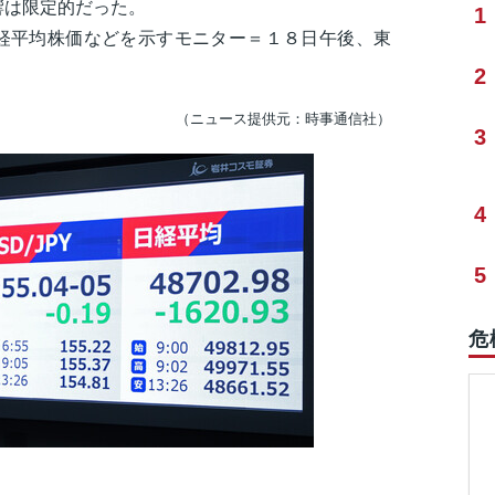
響は限定的だった。
1
経平均株価などを示すモニター＝１８日午後、東
2
（ニュース提供元：時事通信社）
3
4
5
危