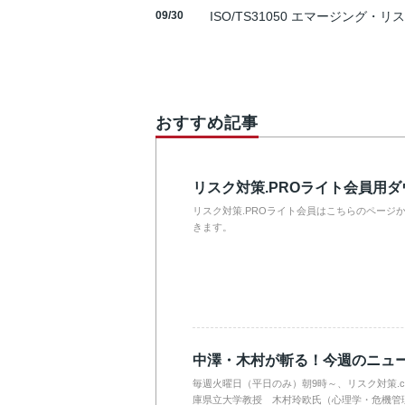
09/30
ISO/TS31050 エマージング・リ
おすすめ記事
リスク対策.PROライト会員用
リスク対策.PROライト会員はこちらのページ
きます。
中澤・木村が斬る！今週のニュ
毎週火曜日（平日のみ）朝9時～、リスク対策.
庫県立大学教授 木村玲欧氏（心理学・危機管