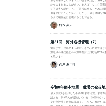
最も効果的なビジネス上の意思決定は、迅速な
から生まれることが多い。例えば、リスク管理
て不確実な場合でも、「正常に戻る」ために断
力を受けることが多い。しかし、最も賢明な対
るまで積極的に監視することである。
鈴木 英夫
第21回 海外危機管理（7）
前回まで、現地のＴ氏の対応を中心に見てきま
東地域の統括機能の中東事務所の対応をBCPの
と思います。
高原 彦二郎
令和8年熊本地震 猛暑の被災
最大震度7を記録した令和8年熊本地震。熊本県
設され、約9千人が避難している（29日時点）
症の危険性を確実に高める。しかもこれからは