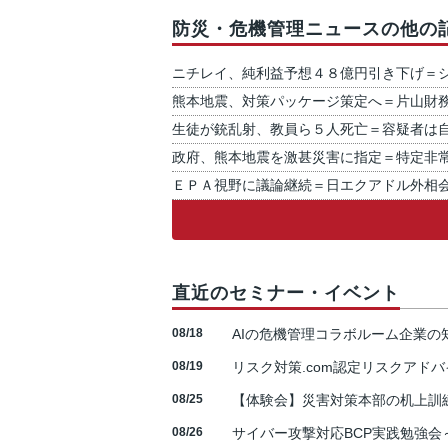
防災・危機管理ニュースの他の
ニチレイ、純利益予想４８億円引き下げ＝
熊本地震、対策パッケージ策定へ＝片山財
生徒が銃乱射、教員ら５人死亡＝容疑者は
政府、熊本地震を激甚災害に指定＝特定非
ＥＰＡ視野に議論継続＝日エクアドル外相
直近のセミナー・イベント
08/18
AIの危機管理コラボルーム企業
08/19
リスク対策.com認定リスクアドバ
08/25
【体験会】災害対策本部の机上訓
08/26
サイバー攻撃対応BCP実践勉強会～N