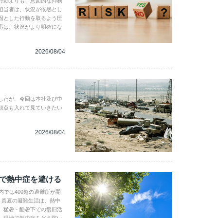
行動よりも、意図的な抑制
担当者は、状況が依然とし
固とした行動を取るよう圧
応は、状況がより明確にな
2026/08/04
したが、今回は本社及び中
観点も入れて見ていきたい
2026/08/04
地で熱中症を避ける
内では400超の避難所が開
。真夏の避難生活は、熱中
、猛暑・酷暑下での復旧活