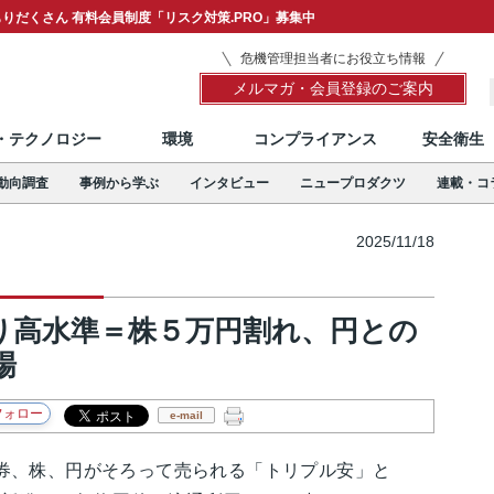
りだくさん 有料会員制度「リスク対策.PRO」募集中
危機管理担当者にお役立ち情報
メルマガ・会員登録のご案内
T・テクノロジー
環境
コンプライアンス
安全衛生
動向調査
事例から学ぶ
インタビュー
ニュープロダクツ
連載・コ
2025/11/18
り高水準＝株５万円割れ、円との
場
e-mail
、株、円がそろって売られる「トリプル安」と