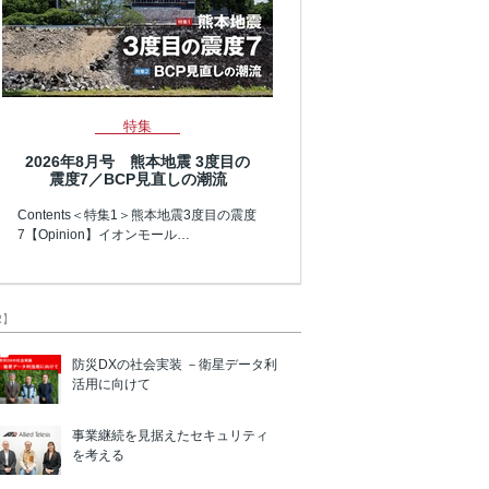
特集
2026年8月号 熊本地震 3度目の
震度7／BCP見直しの潮流
Contents＜特集1＞熊本地震3度目の震度
7【Opinion】イオンモール…
R】
防災DXの社会実装 －衛星データ利
活用に向けて
事業継続を見据えたセキュリティ
を考える