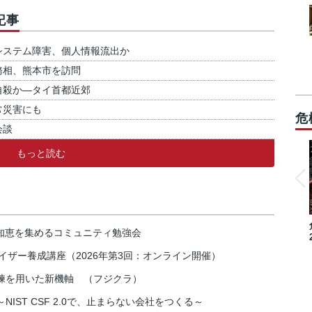
記事
システム障害、個人情報流出か
務相、熊本市を訪問
自殺か―タイ首都近郊
常災害にも
危
会談
もっと読む
の知恵を集めるコミュニティ勉強会
イザー養成講座（2026年第3回：オンライン開催）
練を用いた新機軸 （フジクラ）
IST CSF 2.0で、止まらない会社をつくる～