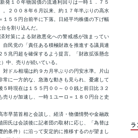
新発１０年物国債の流通利回りは一時１．７５
）。２００８年６月以来、約１７年半ぶりの高水
＝１５５円台前半に下落。日経平均株価の下げ幅
大台を割り込んだ。
済対策による財政悪化への警戒感が強まってい
、自民党の「責任ある積極財政を推進する議員連
２５兆円超を確保するよう提言。「財政拡張懸念
社）中、売りが続いている。
対ドル相場は約９カ月半ぶりの円安水準。片山
非常に一方的な、急激な動きも見られ、憂慮して
後５時現在は１５５円００～００銭と前日比３２
も売りが加速し、一時１ユーロ＝１８０円台と史
市早苗首相と会談し、経済・物価情勢や金融政
植田氏は会談後に記者団の取材に応じ、「為替は
ラ
礎的条件）に沿って安定的に推移するのが望まし