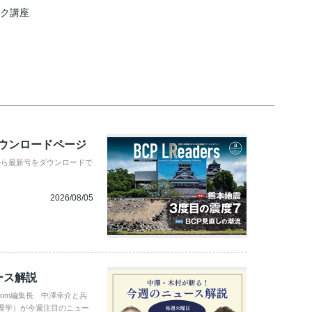
スク講座
ダウンロードページ
から最新号をダウンロードで
2026/08/05
ース解説
com編集長 中澤幸介と兵
理学）が今週注目のニュー