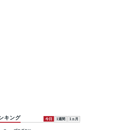
ンキング
今日
1週間
1ヵ月