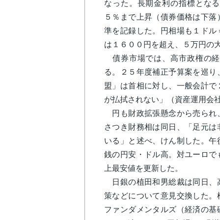
なった。長期金利の指標となる
５％まで上昇（債券価格は下落
準を記録した。円相場も１ドル
は１６００円を超え、５万円の
債券市場では、高市政権の経
る。２５年度補正予算案を巡り
盟」は首相に対し、一般会計で
が払拭されない」（資産運用会
円も財政拡張懸念から売られ、
さつき財務相は同日、「足元は
いる」と述べ、けん制した。午
銭の円安・ドル高。対ユーロで
上最安値を更新した。
日銀の植田和男総裁は同日、高
策などについて意見交換した。
ファンダメンタルズ（経済の基