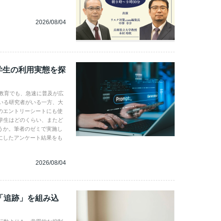
2026/08/04
学生の利用実態を探
学教育でも、急速に普及が広
いる研究者がいる一方、大
のエントリーシートにも使
学生はどのくらい、またど
うか。筆者のゼミで実施し
にしたアンケート結果をも
2026/08/04
「追跡」を組み込