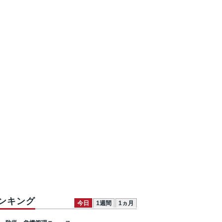
ンキング
今日
1週間
1ヵ月