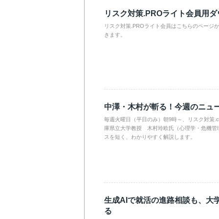
リスク対策.PROライト会員用
リスク対策.PROライト会員はこちらのページ
きます。
中澤・木村が斬る！今週のニュ
毎週火曜日（平日のみ）朝9時～、リスク対策.
庫県立大学教授 木村玲欧氏（心理学・危機管
スを短く、わかりやすく解説します。
生成AIで就活の進路相談も、大
る