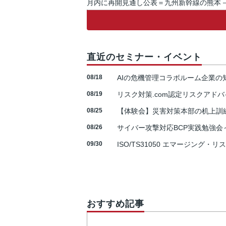
月内に再開見通し公表＝九州新幹線の熊本
直近のセミナー・イベント
08/18
AIの危機管理コラボルーム企業
08/19
リスク対策.com認定リスクアドバ
08/25
【体験会】災害対策本部の机上訓
08/26
サイバー攻撃対応BCP実践勉強会～N
09/30
ISO/TS31050 エマージング・リ
おすすめ記事