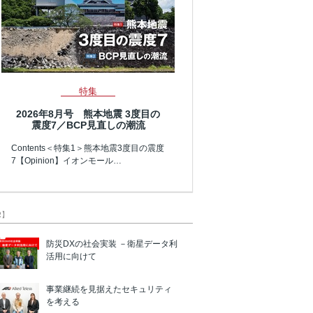
特集
2026年8月号 熊本地震 3度目の
震度7／BCP見直しの潮流
Contents＜特集1＞熊本地震3度目の震度
7【Opinion】イオンモール…
R】
防災DXの社会実装 －衛星データ利
活用に向けて
事業継続を見据えたセキュリティ
を考える