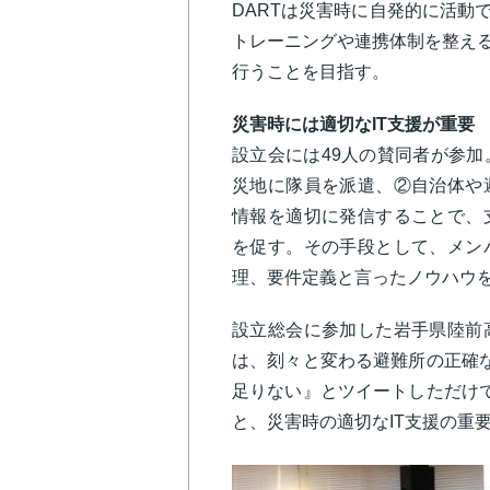
DARTは災害時に自発的に活動
トレーニングや連携体制を整える
行うことを目指す。
災害時には適切なIT支援が重要
設立会には49人の賛同者が参
災地に隊員を派遣、②自治体や
情報を適切に発信することで、
を促す。その手段として、メン
理、要件定義と言ったノウハウ
設立総会に参加した岩手県陸前
は、刻々と変わる避難所の正確
足りない』とツイートしただけ
と、災害時の適切なIT支援の重