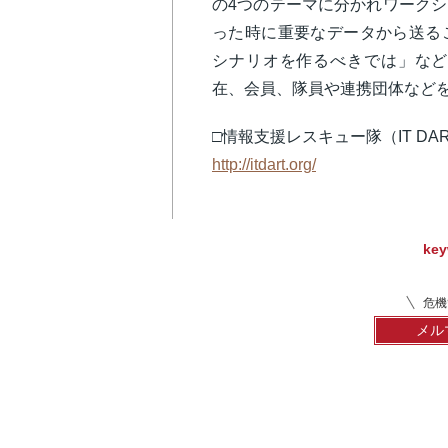
の4つのテーマに分かれワーク
った時に重要なデータから送る
シナリオを作るべきでは」など
在、会員、隊員や連携団体など
□情報支援レスキュー隊（IT D
http://itdart.org/
key
危機
メル