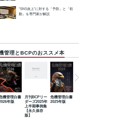
“SNS炎上”に対する「予防」と「初
動」を専門家が解説
機管理とBCPのおススメ本
危機管理白書
月刊BCPリー
危機管理白書
2023年防災・
危機管理白書
2026年版
ダーズ2025年
2025年版
BCP・リスク
2024年版
上半期事例集
マネジメント
【永久保存
事例集【永久
版】
保存版】