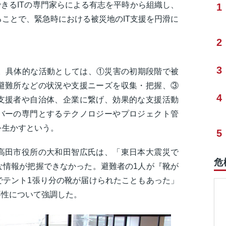
できるITの専門家らによる有志を平時から組織し、
1
ことで、緊急時における被災地のIT支援を円滑に
2
3
加。具体的な活動としては、①災害の初期段階で被
避難所などの状況や支援ニーズを収集・把握、③
4
支援者や自治体、企業に繋げ、効果的な支援活動
バーの専門とするテクノロジーやプロジェクト管
を生かすという。
5
高田市役所の大和田智広氏は、「東日本大震災で
危
な情報が把握できなかった。避難者の1人が『靴が
でテント1張り分の靴が届けられたこともあった」
要性について強調した。