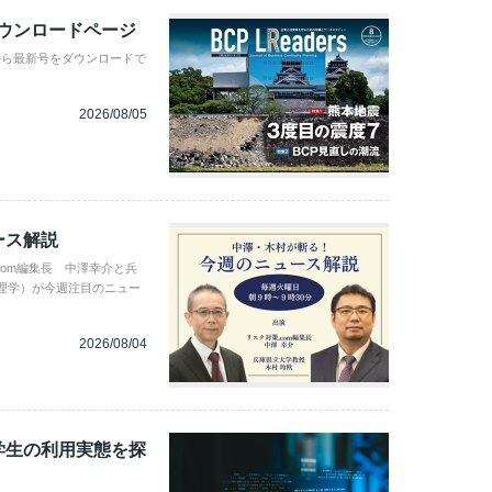
ダウンロードページ
から最新号をダウンロードで
2026/08/05
ース解説
com編集長 中澤幸介と兵
理学）が今週注目のニュー
2026/08/04
学生の利用実態を探