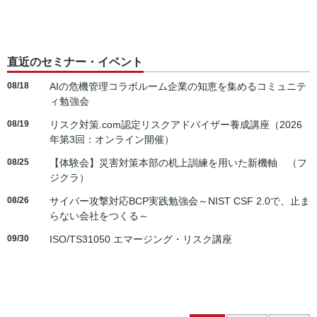
直近のセミナー・イベント
08/18
AIの危機管理コラボルーム企業の知恵を集めるコミュニテ
ィ勉強会
08/19
リスク対策.com認定リスクアドバイザー養成講座（2026
年第3回：オンライン開催）
08/25
【体験会】災害対策本部の机上訓練を用いた新機軸 （フ
ジクラ）
08/26
サイバー攻撃対応BCP実践勉強会～NIST CSF 2.0で、止ま
らない会社をつくる～
09/30
ISO/TS31050 エマージング・リスク講座