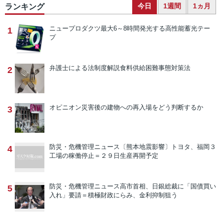
今日
1週間
1ヵ月
ランキング
ニュープロダクツ
最大6～8時間発光する高性能蓄光テー
1
プ
弁護士による法制度解説
食料供給困難事態対策法
2
オピニオン
災害後の建物への再入場をどう判断するか
3
防災・危機管理ニュース
〔熊本地震影響〕トヨタ、福岡３
4
工場の稼働停止＝２９日生産再開予定
防災・危機管理ニュース
高市首相、日銀総裁に「国債買い
5
入れ」要請＝積極財政にらみ、金利抑制狙う