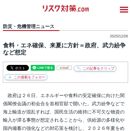
防災・危機管理ニュース
2025/12/26
食料・エネ確保、来夏に方針＝政府、武力紛争
など想定
e-mail
政府は２６日、エネルギーや食料の安定確保に向けた関
係閣僚会議の初会合を首相官邸で開いた。武力紛争などで
海上輸送が混乱すれば、国民生活の維持に不可欠な物資の
輸入が滞る事態が想定されることから、供給源の多様化や
国内備蓄の強化などの対応策を検討し、２０２６年夏をめ