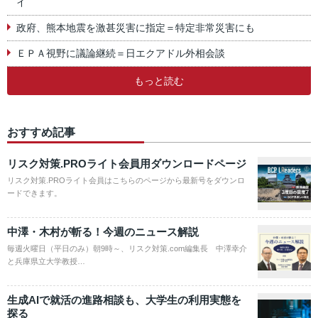
イ
政府、熊本地震を激甚災害に指定＝特定非常災害にも
ＥＰＡ視野に議論継続＝日エクアドル外相会談
もっと読む
おすすめ記事
リスク対策.PROライト会員用ダウンロードページ
リスク対策.PROライト会員はこちらのページから最新号をダウンロ
ードできます。
中澤・木村が斬る！今週のニュース解説
毎週火曜日（平日のみ）朝9時～、リスク対策.com編集長 中澤幸介
と兵庫県立大学教授…
生成AIで就活の進路相談も、大学生の利用実態を
探る