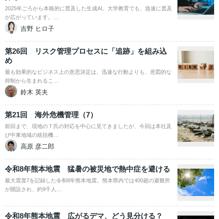
2025年ごろから本格的に普及した生成AI。大学教育でも、急速に普及
が広がっています。…
吉野 ヒロ子
第26回 リスク管理プロセスに「追跡」を組み込
め
最も効果的なビジネス上の意思決定は、迅速な行動よりも、意図的な
抑制から生まれるこ…
鈴木 英夫
第21回 海外危機管理（7）
前回まで、現地のＴ氏の対応を中心に見てきましたが、今回は本社及
び中東地域の統括機…
高原 彦二郎
令和8年熊本地震 猛暑の被災地で熱中症を避ける
最大震度7を記録した令和8年熊本地震。熊本県内では400超の避難所
が開設され、約9千人…
令和8年熊本地震 広がるデマ、どう見分ける？