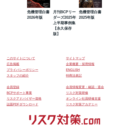
危機管理白書
月刊BCPリー
危機管理白書
2023年防災・
2026年版
ダーズ2025年
2025年版
BCP・リスク
上半期事例集
マネジメント
【永久保存
事例集【永久
版】
保存版】
このサイトについて
サイトマップ
広告掲載
企業概要・採用情報
プライバシーポリシー
ENGLISH
スタッフの紹介
特商法表記
会員登録
会員情報変更・確認・退会
BCPサポート事業
リスク対策研修
リスクアドバイザー資格
オンライン社員研修支援
誌面PDFダウンロード
リスク対策アカデミー