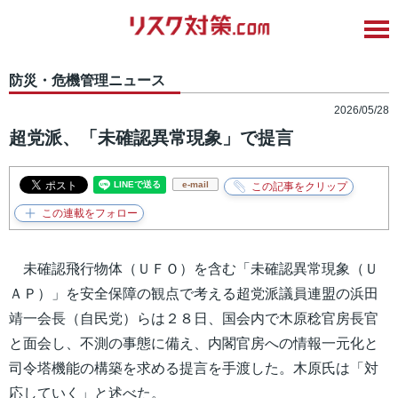
防災・危機管理ニュース
2026/05/28
超党派、「未確認異常現象」で提言
e-mail
未確認飛行物体（ＵＦＯ）を含む「未確認異常現象（Ｕ
ＡＰ）」を安全保障の観点で考える超党派議員連盟の浜田
靖一会長（自民党）らは２８日、国会内で木原稔官房長官
と面会し、不測の事態に備え、内閣官房への情報一元化と
司令塔機能の構築を求める提言を手渡した。木原氏は「対
応していく」と述べた。