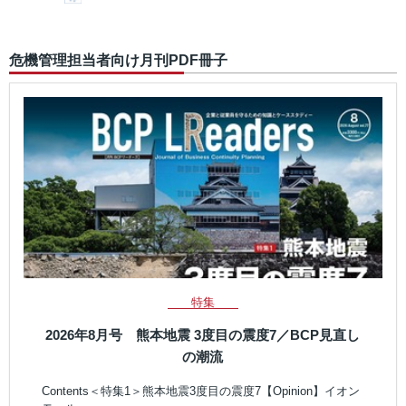
危機管理担当者向け月刊PDF冊子
特集
2026年8月号 熊本地震 3度目の震度7／BCP見直し
の潮流
Contents＜特集1＞熊本地震3度目の震度7【Opinion】イオン