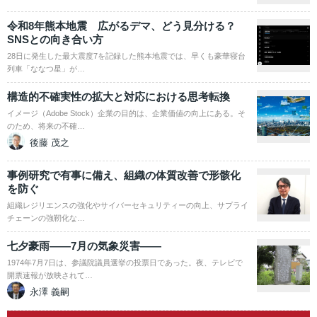
令和8年熊本地震 広がるデマ、どう見分ける？
SNSとの向き合い方
28日に発生した最大震度7を記録した熊本地震では、早くも豪華寝台
列車「ななつ星」が…
構造的不確実性の拡大と対応における思考転換
イメージ（Adobe Stock）企業の目的は、企業価値の向上にある。そ
のため、将来の不確…
後藤 茂之
事例研究で有事に備え、組織の体質改善で形骸化
を防ぐ
組織レジリエンスの強化やサイバーセキュリティーの向上、サプライ
チェーンの強靭化な…
七夕豪雨――7月の気象災害――
1974年7月7日は、参議院議員選挙の投票日であった。夜、テレビで
開票速報が放映されて…
永澤 義嗣