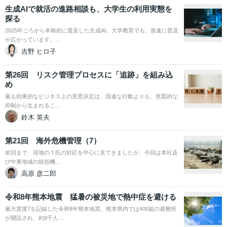
生成AIで就活の進路相談も、大学生の利用実態を
探る
2025年ごろから本格的に普及した生成AI。大学教育でも、急速に普及
が広がっています。…
吉野 ヒロ子
第26回 リスク管理プロセスに「追跡」を組み込
め
最も効果的なビジネス上の意思決定は、迅速な行動よりも、意図的な
抑制から生まれるこ…
鈴木 英夫
第21回 海外危機管理（7）
前回まで、現地のＴ氏の対応を中心に見てきましたが、今回は本社及
び中東地域の統括機…
高原 彦二郎
令和8年熊本地震 猛暑の被災地で熱中症を避ける
最大震度7を記録した令和8年熊本地震。熊本県内では400超の避難所
が開設され、約9千人…