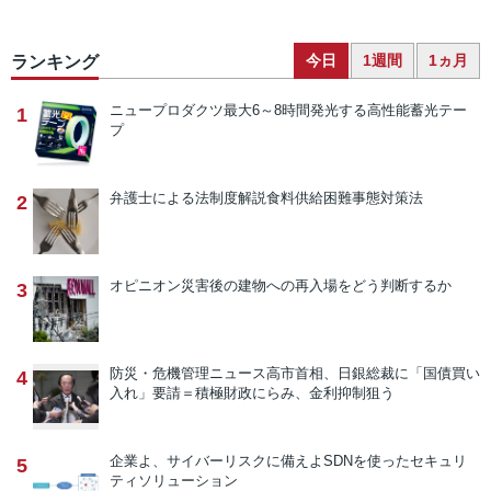
今日
1週間
1ヵ月
ランキング
ニュープロダクツ
最大6～8時間発光する高性能蓄光テー
1
プ
弁護士による法制度解説
食料供給困難事態対策法
2
オピニオン
災害後の建物への再入場をどう判断するか
3
防災・危機管理ニュース
高市首相、日銀総裁に「国債買い
4
入れ」要請＝積極財政にらみ、金利抑制狙う
企業よ、サイバーリスクに備えよ
SDNを使ったセキュリ
5
ティソリューション