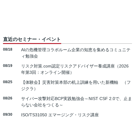
直近のセミナー・イベント
08/18
AIの危機管理コラボルーム企業の知恵を集めるコミュニテ
ィ勉強会
08/19
リスク対策.com認定リスクアドバイザー養成講座（2026
年第3回：オンライン開催）
08/25
【体験会】災害対策本部の机上訓練を用いた新機軸 （フ
ジクラ）
08/26
サイバー攻撃対応BCP実践勉強会～NIST CSF 2.0で、止ま
らない会社をつくる～
09/30
ISO/TS31050 エマージング・リスク講座