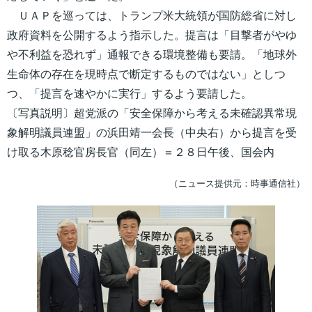
ＵＡＰを巡っては、トランプ米大統領が国防総省に対し
政府資料を公開するよう指示した。提言は「目撃者がやゆ
や不利益を恐れず」通報できる環境整備も要請。「地球外
生命体の存在を現時点で断定するものではない」としつ
つ、「提言を速やかに実行」するよう要請した。
〔写真説明〕超党派の「安全保障から考える未確認異常現
象解明議員連盟」の浜田靖一会長（中央右）から提言を受
け取る木原稔官房長官（同左）＝２８日午後、国会内
（ニュース提供元：時事通信社）