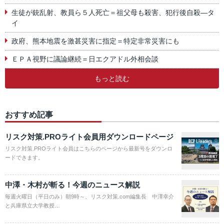
生徒が銃乱射、教員ら５人死亡＝祖父母も殺害、犯行後自殺―タ
イ
政府、熊本地震を激甚災害に指定＝特定非常災害にも
ＥＰＡ視野に議論継続＝日エクアドル外相会談
もっと読む
おすすめ記事
リスク対策.PROライト会員用ダウンロードページ
リスク対策.PROライト会員はこちらのページから最新号をダウンロ
ードできます。
中澤・木村が斬る！今週のニュース解説
毎週火曜日（平日のみ）朝9時～、リスク対策.com編集長 中澤幸介
と兵庫県立大学教授…