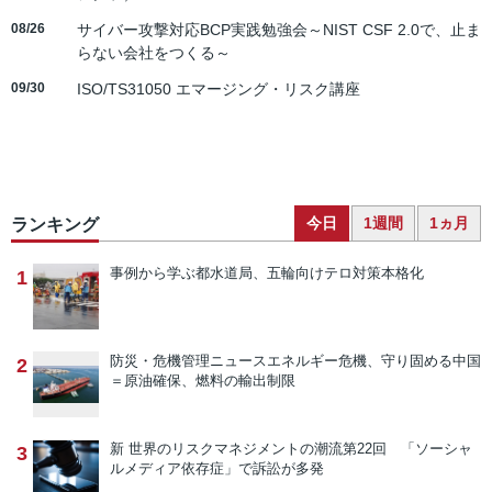
08/26
サイバー攻撃対応BCP実践勉強会～NIST CSF 2.0で、止ま
らない会社をつくる～
09/30
ISO/TS31050 エマージング・リスク講座
今日
1週間
1ヵ月
ランキング
事例から学ぶ
都水道局、五輪向けテロ対策本格化
1
防災・危機管理ニュース
エネルギー危機、守り固める中国
2
＝原油確保、燃料の輸出制限
新 世界のリスクマネジメントの潮流
第22回 「ソーシャ
3
ルメディア依存症」で訴訟が多発