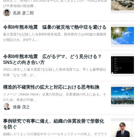
前回まで、現地のＴ氏の対応を中心に見てきましたが、今回は本社及
び中東地域の統括機…
高原 彦二郎
令和8年熊本地震 猛暑の被災地で熱中症を避ける
最大震度7を記録した令和8年熊本地震。熊本県内では400超の避難所
が開設され、約9千人…
令和8年熊本地震 広がるデマ、どう見分ける？
SNSとの向き合い方
28日に発生した最大震度7を記録した熊本地震では、早くも豪華寝台
列車「ななつ星」が…
構造的不確実性の拡大と対応における思考転換
イメージ（Adobe Stock）企業の目的は、企業価値の向上にある。そ
のため、将来の不確…
後藤 茂之
事例研究で有事に備え、組織の体質改善で形骸化
を防ぐ
組織レジリエンスの強化やサイバーセキュリティーの向上、サプライ