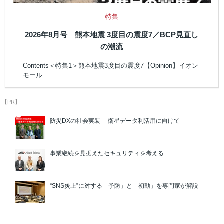
特集
2026年8月号 熊本地震 3度目の震度7／BCP見直し
の潮流
Contents＜特集1＞熊本地震3度目の震度7【Opinion】イオン
モール…
【PR】
防災DXの社会実装 －衛星データ利活用に向けて
事業継続を見据えたセキュリティを考える
“SNS炎上”に対する「予防」と「初動」を専門家が解説