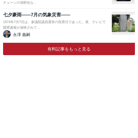
チェーンの強靭化な…
七夕豪雨――7月の気象災害――
1974年7月7日は、参議院議員選挙の投票日であった。夜、テレビで
開票速報が放映されて…
永澤 義嗣
有料記事をもっと見る