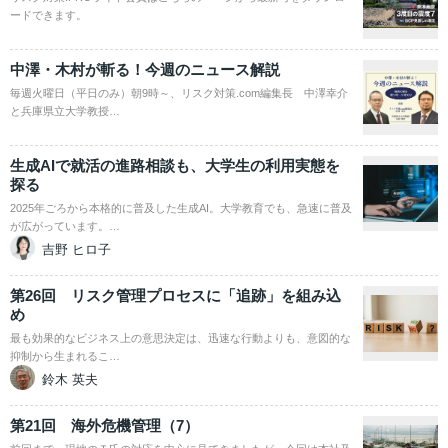
ードできます。
中澤・木村が斬る！今週のニュース解説
毎週火曜日（平日のみ）朝9時～、リスク対策.com編集長 中澤幸介
と兵庫県立大学教授…
生成AIで就活の進路相談も、大学生の利用実態を
探る
2025年ごろから本格的に普及した生成AI。大学教育でも、急速に普及
が広がっています。…
吉野 ヒロ子
第26回 リスク管理プロセスに「追跡」を組み込
め
最も効果的なビジネス上の意思決定は、迅速な行動よりも、意図的な
抑制から生まれるこ…
鈴木 英夫
第21回 海外危機管理（7）