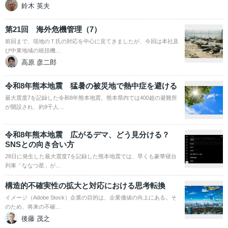
鈴木 英夫
第21回 海外危機管理（7）
前回まで、現地のＴ氏の対応を中心に見てきましたが、今回は本社及
び中東地域の統括機…
高原 彦二郎
令和8年熊本地震 猛暑の被災地で熱中症を避ける
最大震度7を記録した令和8年熊本地震。熊本県内では400超の避難所
が開設され、約9千人…
令和8年熊本地震 広がるデマ、どう見分ける？
SNSとの向き合い方
28日に発生した最大震度7を記録した熊本地震では、早くも豪華寝台
列車「ななつ星」が…
構造的不確実性の拡大と対応における思考転換
イメージ（Adobe Stock）企業の目的は、企業価値の向上にある。そ
のため、将来の不確…
後藤 茂之