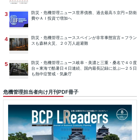
防災・危機管理ニュース
世界債務、過去最高５京円＝防衛
3
費やＡＩ投資で増加へ
防災・危機管理ニュース
スペインが非常事態宣言＝フラン
4
スも森林火災、２０万人超避難
防災・危機管理ニュース
岐阜・美濃と三重・桑名で４０度
5
台＝東海で酷暑日４日連続、国内最長記録に並ぶ―２５日
も熱中症警戒・気象庁
危機管理担当者向け月刊PDF冊子