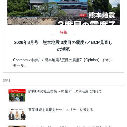
特集
2026年8月号 熊本地震 3度目の震度7／BCP見直し
の潮流
Contents＜特集1＞熊本地震3度目の震度7【Opinion】イオン
モール…
【PR】
防災DXの社会実装 －衛星データ利活用に向けて
事業継続を見据えたセキュリティを考える