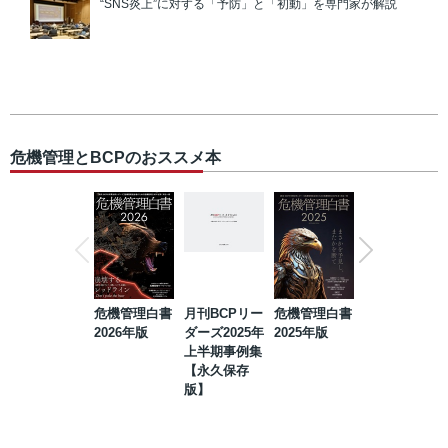
“SNS炎上”に対する「予防」と「初動」を専門家が解説
危機管理とBCPのおススメ本
危機管理白書
月刊BCPリー
危機管理白書
2023年防災・
2026年版
ダーズ2025年
2025年版
BCP・リスク
上半期事例集
マネジメント
【永久保存
事例集【永久
版】
保存版】