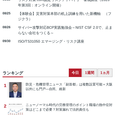
年第3回：オンライン開催）
08/25
【体験会】災害対策本部の机上訓練を用いた新機軸 （フ
ジクラ）
08/26
サイバー攻撃対応BCP実践勉強会～NIST CSF 2.0で、止ま
らない会社をつくる～
09/30
ISO/TS31050 エマージング・リスク講座
今日
1週間
1ヵ月
ランキング
防災・危機管理ニュース
「副首都」は複数設置可能＝大阪
1
以外にも門戸―自民、維新
ニューノーマル時代の労務管理のポイント
職場の熱中症対
2
策はどこまで必要？対策漏れで法的責任も