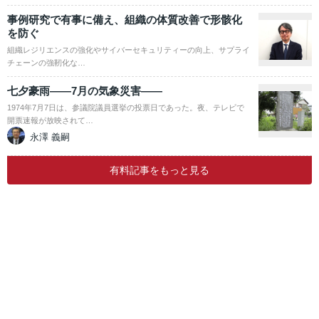
事例研究で有事に備え、組織の体質改善で形骸化
を防ぐ
組織レジリエンスの強化やサイバーセキュリティーの向上、サプライ
チェーンの強靭化な…
七夕豪雨――7月の気象災害――
1974年7月7日は、参議院議員選挙の投票日であった。夜、テレビで
開票速報が放映されて…
永澤 義嗣
有料記事をもっと見る