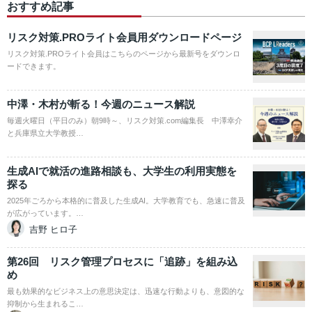
おすすめ記事
リスク対策.PROライト会員用ダウンロードページ
リスク対策.PROライト会員はこちらのページから最新号をダウンロ
ードできます。
中澤・木村が斬る！今週のニュース解説
毎週火曜日（平日のみ）朝9時～、リスク対策.com編集長 中澤幸介
と兵庫県立大学教授…
生成AIで就活の進路相談も、大学生の利用実態を
探る
2025年ごろから本格的に普及した生成AI。大学教育でも、急速に普及
が広がっています。…
吉野 ヒロ子
第26回 リスク管理プロセスに「追跡」を組み込
め
最も効果的なビジネス上の意思決定は、迅速な行動よりも、意図的な
抑制から生まれるこ…