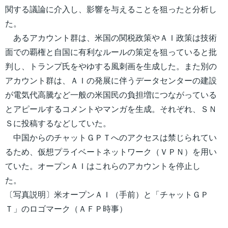
関する議論に介入し、影響を与えることを狙ったと分析し
た。
あるアカウント群は、米国の関税政策やＡＩ政策は技術
面での覇権と自国に有利なルールの策定を狙っていると批
判し、トランプ氏をやゆする風刺画を生成した。また別の
アカウント群は、ＡＩの発展に伴うデータセンターの建設
が電気代高騰など一般の米国民の負担増につながっている
とアピールするコメントやマンガを生成。それぞれ、ＳＮ
Ｓに投稿するなどしていた。
中国からのチャットＧＰＴへのアクセスは禁じられてい
るため、仮想プライベートネットワーク（ＶＰＮ）を用い
ていた。オープンＡＩはこれらのアカウントを停止し
た。
〔写真説明〕米オープンＡＩ（手前）と「チャットＧＰ
Ｔ」のロゴマーク（ＡＦＰ時事）