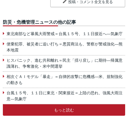
投稿・コメント全文を見る
防災・危機管理ニュースの他の記事
東北南部など暴風大雨警戒＝台風１５号、１１日接近へ―気象庁
便乗犯罪、被災者に追い打ち＝悪質商法も、警察が警戒強化―熊
本地震
ヒスパニック、進む共和離れ＝民主「揺り戻し」に期待―帰属意
識薄れ、争奪激化・米中間選挙
相次ぐＡＩモデル「暴走」＝自律的攻撃に危機感―米、規制強化
の動きも
台風１５号、１１日に東北・関東接近＝上陸の恐れ、強風大雨注
意―気象庁
もっと読む