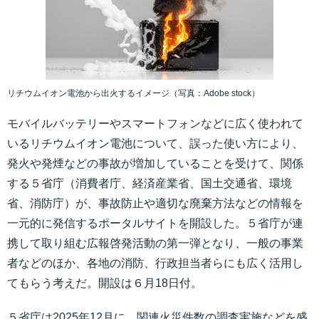
リチウムイオン電池から出火するイメージ（写真：Adobe stock）
モバイルバッテリーやスマートフォンなどに広く使われて
いるリチウムイオン電池について、誤った使い方により、
発火や発煙などの事故が増加していることを受けて、関係
する５省庁（消費者庁、経済産業省、国土交通省、環境
省、消防庁）が、事故防止や適切な廃棄方法などの情報を
一元的に発信するポータルサイトを開設した。５省庁が連
携して取り組む広報啓発活動の第一弾となり、一般の事業
者などのほか、各地の消防、行政担当者らにも広く活用し
てもらう考えだ。開設は６月18日付。
５省庁は2025年12月に、関連火災件数の調査実施などを盛