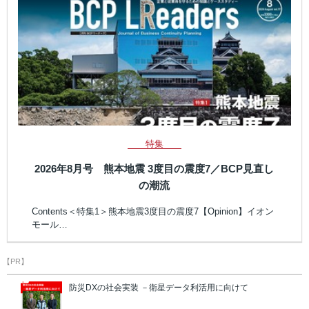
特集
2026年8月号 熊本地震 3度目の震度7／BCP見直し
の潮流
Contents＜特集1＞熊本地震3度目の震度7【Opinion】イオン
モール…
【PR】
防災DXの社会実装 －衛星データ利活用に向けて