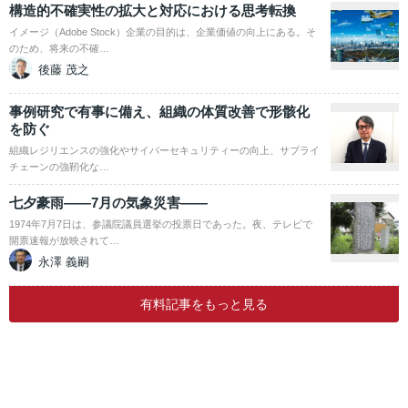
構造的不確実性の拡大と対応における思考転換
イメージ（Adobe Stock）企業の目的は、企業価値の向上にある。そ
のため、将来の不確…
後藤 茂之
事例研究で有事に備え、組織の体質改善で形骸化
を防ぐ
組織レジリエンスの強化やサイバーセキュリティーの向上、サプライ
チェーンの強靭化な…
七夕豪雨――7月の気象災害――
1974年7月7日は、参議院議員選挙の投票日であった。夜、テレビで
開票速報が放映されて…
永澤 義嗣
有料記事をもっと見る