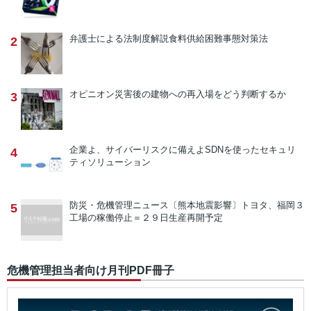
弁護士による法制度解説
食料供給困難事態対策法
2
オピニオン
災害後の建物への再入場をどう判断するか
3
企業よ、サイバーリスクに備えよ
SDNを使ったセキュリ
4
ティソリューション
防災・危機管理ニュース
〔熊本地震影響〕トヨタ、福岡３
5
工場の稼働停止＝２９日生産再開予定
危機管理担当者向け月刊PDF冊子