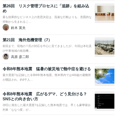
第26回 リスク管理プロセスに「追跡」を組み込
め
最も効果的なビジネス上の意思決定は、迅速な行動よりも、意図的な
抑制から生まれるこ…
鈴木 英夫
第21回 海外危機管理（7）
前回まで、現地のＴ氏の対応を中心に見てきましたが、今回は本社及
び中東地域の統括機…
高原 彦二郎
令和8年熊本地震 猛暑の被災地で熱中症を避ける
最大震度7を記録した令和8年熊本地震。熊本県内では400超の避難所
が開設され、約9千人…
令和8年熊本地震 広がるデマ、どう見分ける？
SNSとの向き合い方
28日に発生した最大震度7を記録した熊本地震では、早くも豪華寝台
列車「ななつ星」が…