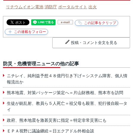
リチウムイオン電池
消防庁
ポータルサイト
出火
e-mail
投稿・コメント全文を見る
防災・危機管理ニュースの他の記事
ニチレイ、純利益予想４８億円引き下げ＝システム障害、個人情
報流出か
熊本地震、対策パッケージ策定へ＝片山財務相、熊本市を訪問
生徒が銃乱射、教員ら５人死亡＝祖父母も殺害、犯行後自殺―タ
イ
政府、熊本地震を激甚災害に指定＝特定非常災害にも
ＥＰＡ視野に議論継続＝日エクアドル外相会談