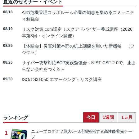
直近のセミナー・イベント
08/18
AIの危機管理コラボルーム企業の知恵を集めるコミュニテ
ィ勉強会
08/19
リスク対策.com認定リスクアドバイザー養成講座（2026
年第3回：オンライン開催）
08/25
【体験会】災害対策本部の机上訓練を用いた新機軸 （フ
ジクラ）
08/26
サイバー攻撃対応BCP実践勉強会～NIST CSF 2.0で、止ま
らない会社をつくる～
09/30
ISO/TS31050 エマージング・リスク講座
今日
1週間
1ヵ月
ランキング
ニュープロダクツ
最大6～8時間発光する高性能蓄光テー
1
プ