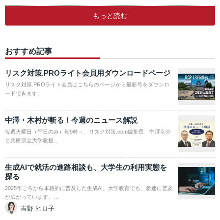
もっと読む
おすすめ記事
リスク対策.PROライト会員用ダウンロードページ
リスク対策.PROライト会員はこちらのページから最新号をダウンロ
ードできます。
中澤・木村が斬る！今週のニュース解説
毎週火曜日（平日のみ）朝9時～、リスク対策.com編集長 中澤幸介
と兵庫県立大学教授…
生成AIで就活の進路相談も、大学生の利用実態を
探る
2025年ごろから本格的に普及した生成AI。大学教育でも、急速に普及
が広がっています。…
吉野 ヒロ子