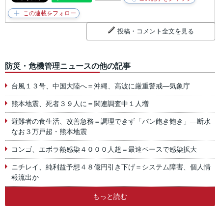
投稿・コメント全文を見る
防災・危機管理ニュースの他の記事
台風１３号、中国大陸へ＝沖縄、高波に厳重警戒―気象庁
熊本地震、死者３９人に＝関連調査中１人増
避難者の食生活、改善急務＝調理できず「パン飽き飽き」―断水
なお３万戸超・熊本地震
コンゴ、エボラ熱感染４０００人超＝最速ペースで感染拡大
ニチレイ、純利益予想４８億円引き下げ＝システム障害、個人情
報流出か
もっと読む