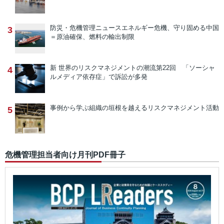
防災・危機管理ニュース
エネルギー危機、守り固める中国
3
＝原油確保、燃料の輸出制限
新 世界のリスクマネジメントの潮流
第22回 「ソーシャ
4
ルメディア依存症」で訴訟が多発
事例から学ぶ
組織の垣根を越えるリスクマネジメント活動
5
危機管理担当者向け月刊PDF冊子