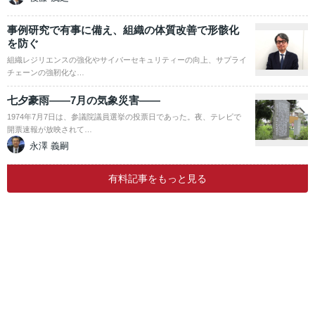
事例研究で有事に備え、組織の体質改善で形骸化
を防ぐ
組織レジリエンスの強化やサイバーセキュリティーの向上、サプライ
チェーンの強靭化な…
七夕豪雨――7月の気象災害――
1974年7月7日は、参議院議員選挙の投票日であった。夜、テレビで
開票速報が放映されて…
永澤 義嗣
有料記事をもっと見る