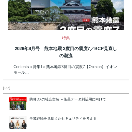
特集
2026年8月号 熊本地震 3度目の震度7／BCP見直し
の潮流
Contents＜特集1＞熊本地震3度目の震度7【Opinion】イオン
モール…
【PR】
防災DXの社会実装 －衛星データ利活用に向けて
事業継続を見据えたセキュリティを考える