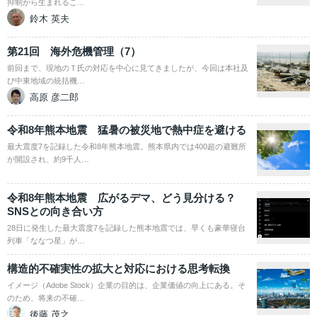
抑制から生まれるこ…
鈴木 英夫
第21回 海外危機管理（7）
前回まで、現地のＴ氏の対応を中心に見てきましたが、今回は本社及
び中東地域の統括機…
高原 彦二郎
令和8年熊本地震 猛暑の被災地で熱中症を避ける
最大震度7を記録した令和8年熊本地震。熊本県内では400超の避難所
が開設され、約9千人…
令和8年熊本地震 広がるデマ、どう見分ける？
SNSとの向き合い方
28日に発生した最大震度7を記録した熊本地震では、早くも豪華寝台
列車「ななつ星」が…
構造的不確実性の拡大と対応における思考転換
イメージ（Adobe Stock）企業の目的は、企業価値の向上にある。そ
のため、将来の不確…
後藤 茂之