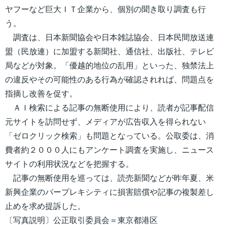
ヤフーなど巨大ＩＴ企業から、個別の聞き取り調査も行
う。
調査は、日本新聞協会や日本雑誌協会、日本民間放送連
盟（民放連）に加盟する新聞社、通信社、出版社、テレビ
局などが対象。「優越的地位の乱用」といった、独禁法上
の違反やその可能性のある行為が確認されれば、問題点を
指摘し改善を促す。
ＡＩ検索による記事の無断使用により、読者が記事配信
元サイトを訪問せず、メディアが広告収入を得られない
「ゼロクリック検索」も問題となっている。公取委は、消
費者約２０００人にもアンケート調査を実施し、ニュース
サイトの利用状況などを把握する。
記事の無断使用を巡っては、読売新聞などが昨年夏、米
新興企業のパープレキシティに損害賠償や記事の複製差し
止めを求め提訴した。
〔写真説明〕公正取引委員会＝東京都港区