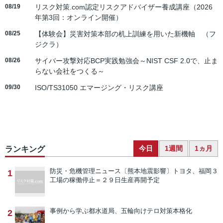
08/19
リスク対策.com認定リスクアドバイザー養成講座（2026
年第3回：オンライン開催）
08/25
【体験会】災害対策本部の机上訓練を用いた新機軸 （フ
ジクラ）
08/26
サイバー攻撃対応BCP実践勉強会～NIST CSF 2.0で、止ま
らない会社をつくる～
09/30
ISO/TS31050 エマージング・リスク講座
今日
1週間
1ヵ月
ランキング
防災・危機管理ニュース
〔熊本地震影響〕トヨタ、福岡３
1
工場の稼働停止＝２９日生産再開予定
事例から学ぶ
都水道局、五輪向けテロ対策本格化
2