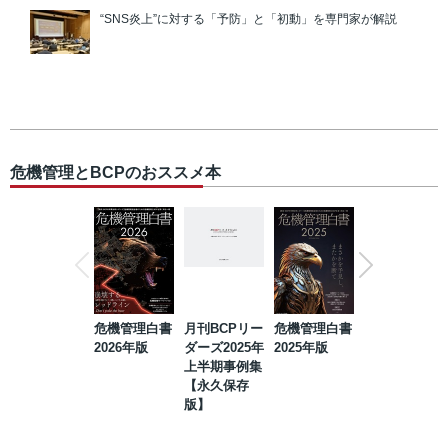
“SNS炎上”に対する「予防」と「初動」を専門家が解説
危機管理とBCPのおススメ本
危機管理白書
月刊BCPリー
危機管理白書
2023年防災・
2026年版
ダーズ2025年
2025年版
BCP・リスク
上半期事例集
マネジメント
【永久保存
事例集【永久
版】
保存版】