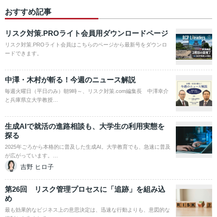
おすすめ記事
リスク対策.PROライト会員用ダウンロードページ
リスク対策.PROライト会員はこちらのページから最新号をダウンロ
ードできます。
中澤・木村が斬る！今週のニュース解説
毎週火曜日（平日のみ）朝9時～、リスク対策.com編集長 中澤幸介
と兵庫県立大学教授…
生成AIで就活の進路相談も、大学生の利用実態を
探る
2025年ごろから本格的に普及した生成AI。大学教育でも、急速に普及
が広がっています。…
吉野 ヒロ子
第26回 リスク管理プロセスに「追跡」を組み込
め
最も効果的なビジネス上の意思決定は、迅速な行動よりも、意図的な