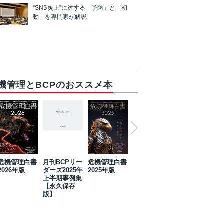
“SNS炎上”に対する「予防」と「初
動」を専門家が解説
機管理とBCPのおススメ本
危機管理白書
月刊BCPリー
危機管理白書
2023年防災・
危機管理白書
2026年版
ダーズ2025年
2025年版
BCP・リスク
2024年版
上半期事例集
マネジメント
【永久保存
事例集【永久
版】
保存版】