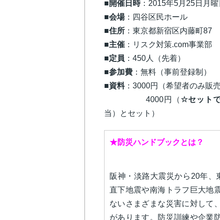
■開催日時
：2015年5月25日月曜日
■
会場
：四谷区民ホール
■
住所
：東京都新宿区内藤町87 
■主催
：リスク対策.com事業部
■
定員
：450人（先着）
■参加費
：無料（事前登録制）
■
資料
：3000円（希望者のみ販売
4000円（
☆セットで
当）とセット）
★防災ハンドブックとは？
阪神・淡路大震災から20年、
直下地震や南海トラフ巨大地
ないさまざまな災害に対して
があります。防災訓練や企業