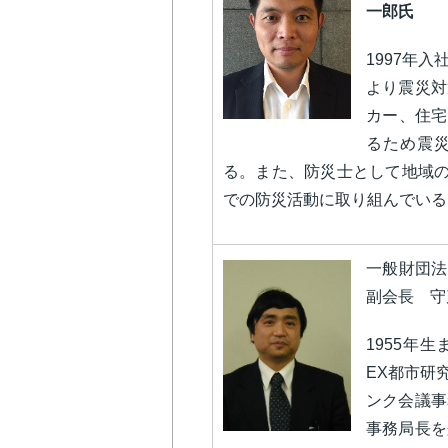
一郎氏
1997年
より震災対
カー、住宅
るため震
る。また、防災士として地域
での防災活動に取り組んでいる
一般財団法
副会長 守
1955年
EX都市研
ンク会議事
事務局長を