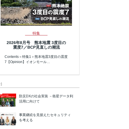
特集
2026年8月号 熊本地震 3度目の
震度7／BCP見直しの潮流
Contents＜特集1＞熊本地震3度目の震度
7【Opinion】イオンモール…
R】
防災DXの社会実装 －衛星データ利
活用に向けて
事業継続を見据えたセキュリティ
を考える