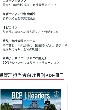
ニュープロダクツ
最大6～8時間発光する高性能蓄光テープ
弁護士による法制度解説
食料供給困難事態対策法
オピニオン
災害後の建物への再入場をどう判断するか
防災・危機管理ニュース
高市首相、日銀総裁に「国債買い入れ」要請＝積
極財政にらみ、金利抑制狙う
企業よ、サイバーリスクに備えよ
SDNを使ったセキュリティソリューション
機管理担当者向け月刊PDF冊子