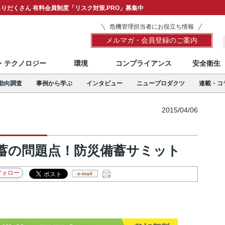
りだくさん 有料会員制度「リスク対策.PRO」募集中
危機管理担当者にお役立ち情報
メルマガ・会員登録のご案内
T・テクノロジー
環境
コンプライアンス
安全衛生
動向調査
事例から学ぶ
インタビュー
ニュープロダクツ
連載・コ
2015/04/06
蓄の問題点！防災備蓄サミット
e-mail