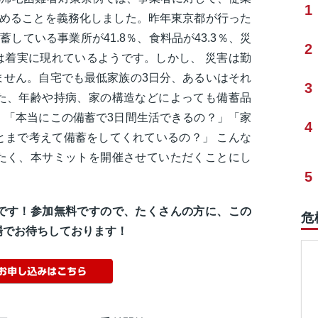
1
努めることを義務化しました。昨年東京都が行った
している事業所が41.8％、食料品が43.3％、災
2
果は着実に現れているようです。しかし、 災害は勤
ません。自宅でも最低家族の3日分、あるいはそれ
3
た、年齢や持病、家の構造などによっても備蓄品
。「本当にこの備蓄で3日間生活できるの？」「家
4
とまで考えて備蓄をしてくれているの？」 こんな
たく、本サミットを開催させていただくことにし
5
です！参加無料ですので、たくさんの方に、この
危
場でお待ちしております！