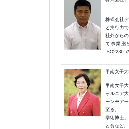
株式会社デ
と実行力で
社外からの
て事業継
ISO223
甲南女子大
甲南女子大
ォルニア大
ーンモアー
至る。
学術博士。
と食など。