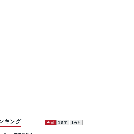
ンキング
今日
1週間
1ヵ月