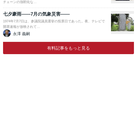
チェーンの強靭化な…
七夕豪雨――7月の気象災害――
1974年7月7日は、参議院議員選挙の投票日であった。夜、テレビで
開票速報が放映されて…
永澤 義嗣
有料記事をもっと見る