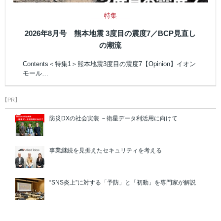
特集
2026年8月号 熊本地震 3度目の震度7／BCP見直し
の潮流
Contents＜特集1＞熊本地震3度目の震度7【Opinion】イオン
モール…
【PR】
防災DXの社会実装 －衛星データ利活用に向けて
事業継続を見据えたセキュリティを考える
“SNS炎上”に対する「予防」と「初動」を専門家が解説