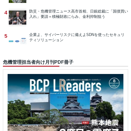
防災・危機管理ニュース
高市首相、日銀総裁に「国債買い
4
入れ」要請＝積極財政にらみ、金利抑制狙う
企業よ、サイバーリスクに備えよ
SDNを使ったセキュリ
5
ティソリューション
危機管理担当者向け月刊PDF冊子