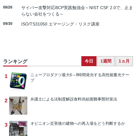
08/26
サイバー攻撃対応BCP実践勉強会～NIST CSF 2.0で、止ま
らない会社をつくる～
09/30
ISO/TS31050 エマージング・リスク講座
今日
1週間
1ヵ月
ランキング
ニュープロダクツ
最大6～8時間発光する高性能蓄光テー
1
プ
弁護士による法制度解説
食料供給困難事態対策法
2
オピニオン
災害後の建物への再入場をどう判断するか
3