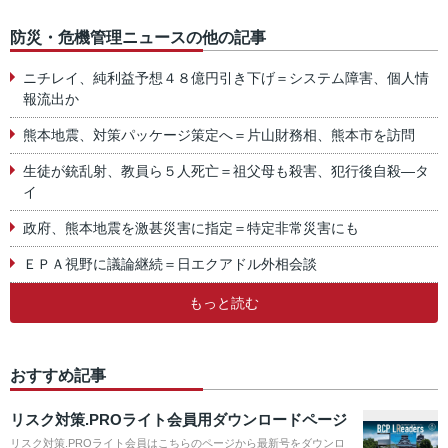
防災・危機管理ニュースの他の記事
ニチレイ、純利益予想４８億円引き下げ＝システム障害、個人情
報流出か
熊本地震、対策パッケージ策定へ＝片山財務相、熊本市を訪問
生徒が銃乱射、教員ら５人死亡＝祖父母も殺害、犯行後自殺―タ
イ
政府、熊本地震を激甚災害に指定＝特定非常災害にも
ＥＰＡ視野に議論継続＝日エクアドル外相会談
もっと読む
おすすめ記事
リスク対策.PROライト会員用ダウンロードページ
リスク対策.PROライト会員はこちらのページから最新号をダウンロ