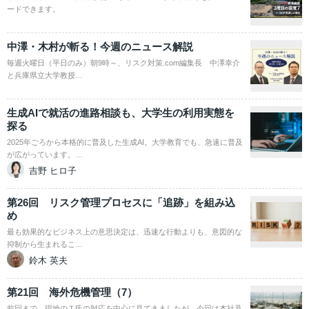
ードできます。
中澤・木村が斬る！今週のニュース解説
毎週火曜日（平日のみ）朝9時～、リスク対策.com編集長 中澤幸介
と兵庫県立大学教授…
生成AIで就活の進路相談も、大学生の利用実態を
探る
2025年ごろから本格的に普及した生成AI。大学教育でも、急速に普及
が広がっています。…
吉野 ヒロ子
第26回 リスク管理プロセスに「追跡」を組み込
め
最も効果的なビジネス上の意思決定は、迅速な行動よりも、意図的な
抑制から生まれるこ…
鈴木 英夫
第21回 海外危機管理（7）
前回まで、現地のＴ氏の対応を中心に見てきましたが、今回は本社及