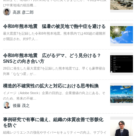
び中東地域の統括機…
高原 彦二郎
令和8年熊本地震 猛暑の被災地で熱中症を避ける
最大震度7を記録した令和8年熊本地震。熊本県内では400超の避難所
が開設され、約9千人…
令和8年熊本地震 広がるデマ、どう見分ける？
SNSとの向き合い方
28日に発生した最大震度7を記録した熊本地震では、早くも豪華寝台
列車「ななつ星」が…
構造的不確実性の拡大と対応における思考転換
イメージ（Adobe Stock）企業の目的は、企業価値の向上にある。そ
のため、将来の不確…
後藤 茂之
事例研究で有事に備え、組織の体質改善で形骸化
を防ぐ
組織レジリエンスの強化やサイバーセキュリティーの向上、サプライ