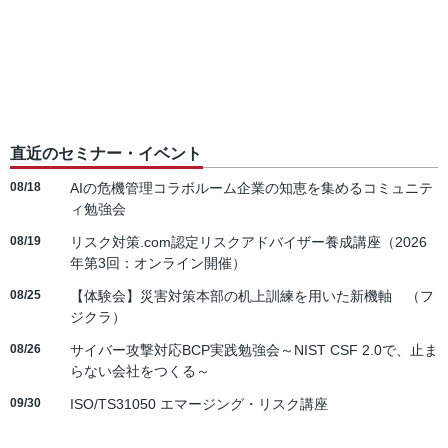
直近のセミナー・イベント
08/18
AIの危機管理コラボルーム企業の知恵を集めるコミュニテ
ィ勉強会
08/19
リスク対策.com認定リスクアドバイザー養成講座（2026
年第3回：オンライン開催）
08/25
【体験会】災害対策本部の机上訓練を用いた新機軸 （フ
ジクラ）
08/26
サイバー攻撃対応BCP実践勉強会～NIST CSF 2.0で、止ま
らない会社をつくる～
09/30
ISO/TS31050 エマージング・リスク講座