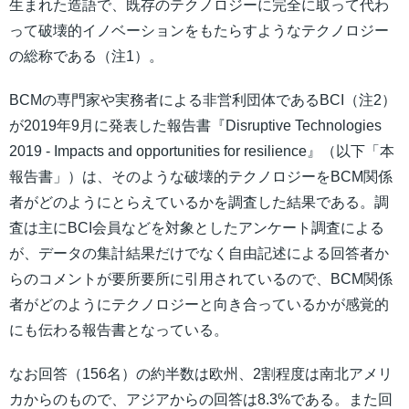
生まれた造語で、既存のテクノロジーに完全に取って代わ
って破壊的イノベーションをもたらすようなテクノロジー
の総称である（注1）。
BCMの専門家や実務者による非営利団体であるBCI（注2）
が2019年9月に発表した報告書『Disruptive Technologies
2019 - Impacts and opportunities for resilience』（以下「本
報告書」）は、そのような破壊的テクノロジーをBCM関係
者がどのようにとらえているかを調査した結果である。調
査は主にBCI会員などを対象としたアンケート調査による
が、データの集計結果だけでなく自由記述による回答者か
らのコメントが要所要所に引用されているので、BCM関係
者がどのようにテクノロジーと向き合っているかが感覚的
にも伝わる報告書となっている。
なお回答（156名）の約半数は欧州、2割程度は南北アメリ
カからのもので、アジアからの回答は8.3%である。また回