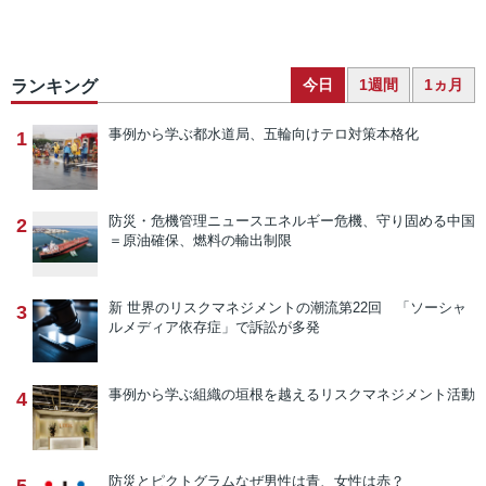
今日
1週間
1ヵ月
ランキング
事例から学ぶ
都水道局、五輪向けテロ対策本格化
1
防災・危機管理ニュース
エネルギー危機、守り固める中国
2
＝原油確保、燃料の輸出制限
新 世界のリスクマネジメントの潮流
第22回 「ソーシャ
3
ルメディア依存症」で訴訟が多発
事例から学ぶ
組織の垣根を越えるリスクマネジメント活動
4
防災とピクトグラム
なぜ男性は青、女性は赤？