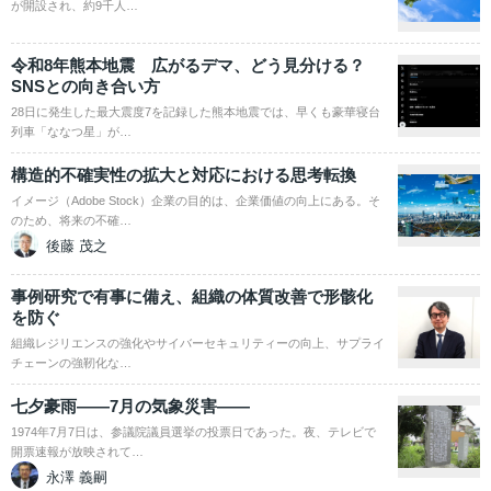
が開設され、約9千人…
令和8年熊本地震 広がるデマ、どう見分ける？
SNSとの向き合い方
28日に発生した最大震度7を記録した熊本地震では、早くも豪華寝台
列車「ななつ星」が…
構造的不確実性の拡大と対応における思考転換
イメージ（Adobe Stock）企業の目的は、企業価値の向上にある。そ
のため、将来の不確…
後藤 茂之
事例研究で有事に備え、組織の体質改善で形骸化
を防ぐ
組織レジリエンスの強化やサイバーセキュリティーの向上、サプライ
チェーンの強靭化な…
七夕豪雨――7月の気象災害――
1974年7月7日は、参議院議員選挙の投票日であった。夜、テレビで
開票速報が放映されて…
永澤 義嗣