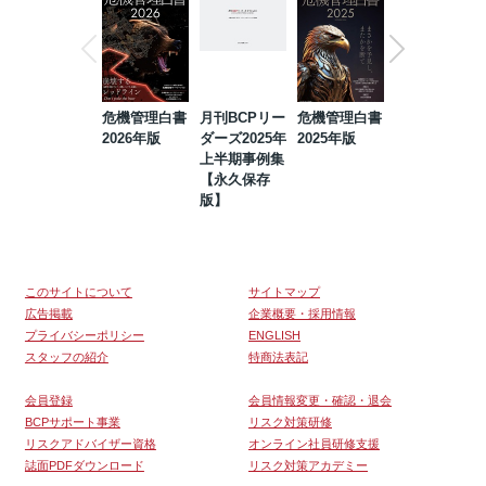
危機管理白書
月刊BCPリー
危機管理白書
2023年防災・
2026年版
ダーズ2025年
2025年版
BCP・リスク
上半期事例集
マネジメント
【永久保存
事例集【永久
版】
保存版】
このサイトについて
サイトマップ
広告掲載
企業概要・採用情報
プライバシーポリシー
ENGLISH
スタッフの紹介
特商法表記
会員登録
会員情報変更・確認・退会
BCPサポート事業
リスク対策研修
リスクアドバイザー資格
オンライン社員研修支援
誌面PDFダウンロード
リスク対策アカデミー