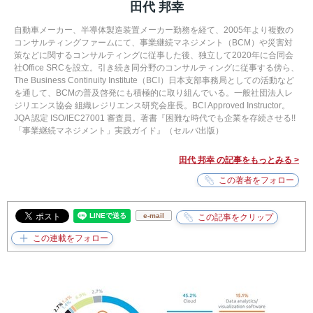
田代 邦幸
自動車メーカー、半導体製造装置メーカー勤務を経て、2005年より複数の
コンサルティングファームにて、事業継続マネジメント（BCM）や災害対
策などに関するコンサルティングに従事した後、独立して2020年に合同会
社Office SRCを設立。引き続き同分野のコンサルティングに従事する傍ら、
The Business Continuity Institute（BCI）日本支部事務局としての活動など
を通して、BCMの普及啓発にも積極的に取り組んでいる。一般社団法人レ
ジリエンス協会 組織レジリエンス研究会座長。BCI Approved Instructor。
JQA 認定 ISO/IEC27001 審査員。著書『困難な時代でも企業を存続させる!!
「事業継続マネジメント」実践ガイド』（セルバ出版）
田代 邦幸 の記事をもっとみる >
e-mail