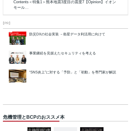
Contents＜特集1＞熊本地震3度目の震度7【Opinion】イオン
モール…
【PR】
防災DXの社会実装 －衛星データ利活用に向けて
事業継続を見据えたセキュリティを考える
“SNS炎上”に対する「予防」と「初動」を専門家が解説
危機管理とBCPのおススメ本