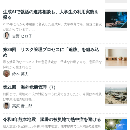
生成AIで就活の進路相談も、大学生の利用実態を
探る
2025年ごろから本格的に普及した生成AI。大学教育でも、急速に普及
が広がっています。…
吉野 ヒロ子
第26回 リスク管理プロセスに「追跡」を組み込
め
最も効果的なビジネス上の意思決定は、迅速な行動よりも、意図的な
抑制から生まれるこ…
鈴木 英夫
第21回 海外危機管理（7）
前回まで、現地のＴ氏の対応を中心に見てきましたが、今回は本社及
び中東地域の統括機…
高原 彦二郎
令和8年熊本地震 猛暑の被災地で熱中症を避ける
最大震度7を記録した令和8年熊本地震。熊本県内では400超の避難所