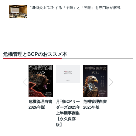
“SNS炎上”に対する「予防」と「初動」を専門家が解説
危機管理とBCPのおススメ本
危機管理白書
月刊BCPリー
危機管理白書
2023年防災・
2026年版
ダーズ2025年
2025年版
BCP・リスク
上半期事例集
マネジメント
【永久保存
事例集【永久
版】
保存版】