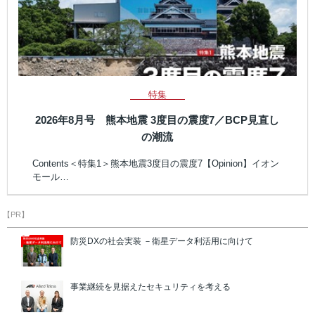
特集
2026年8月号 熊本地震 3度目の震度7／BCP見直し
の潮流
Contents＜特集1＞熊本地震3度目の震度7【Opinion】イオン
モール…
【PR】
防災DXの社会実装 －衛星データ利活用に向けて
事業継続を見据えたセキュリティを考える