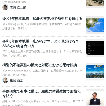
び中東地域の統括機…
高原 彦二郎
令和8年熊本地震 猛暑の被災地で熱中症を避ける
最大震度7を記録した令和8年熊本地震。熊本県内では400超の避難所
が開設され、約9千人…
令和8年熊本地震 広がるデマ、どう見分ける？
SNSとの向き合い方
28日に発生した最大震度7を記録した熊本地震では、早くも豪華寝台
列車「ななつ星」が…
構造的不確実性の拡大と対応における思考転換
イメージ（Adobe Stock）企業の目的は、企業価値の向上にある。そ
のため、将来の不確…
後藤 茂之
事例研究で有事に備え、組織の体質改善で形骸化
を防ぐ
組織レジリエンスの強化やサイバーセキュリティーの向上、サプライ
チェーンの強靭化な…