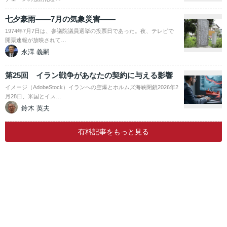
七夕豪雨――7月の気象災害――
1974年7月7日は、参議院議員選挙の投票日であった。夜、テレビで
開票速報が放映されて…
永澤 義嗣
第25回 イラン戦争があなたの契約に与える影響
イメージ（AdobeStock）イランへの空爆とホルムズ海峡閉鎖2026年2
月28日、米国とイス…
鈴木 英夫
有料記事をもっと見る