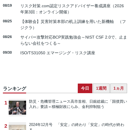
08/19
リスク対策.com認定リスクアドバイザー養成講座（2026
年第3回：オンライン開催）
08/25
【体験会】災害対策本部の机上訓練を用いた新機軸 （フ
ジクラ）
08/26
サイバー攻撃対応BCP実践勉強会～NIST CSF 2.0で、止ま
らない会社をつくる～
09/30
ISO/TS31050 エマージング・リスク講座
今日
1週間
1ヵ月
ランキング
防災・危機管理ニュース
高市首相、日銀総裁に「国債買い
1
入れ」要請＝積極財政にらみ、金利抑制狙う
2024年12月号 「安定」の終わり
「安定」の時代が終わ
2
る