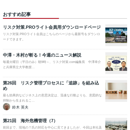
おすすめ記事
リスク対策.PROライト会員用ダウンロードページ
リスク対策.PROライト会員はこちらのページから最新号をダウンロ
ードできます。
中澤・木村が斬る！今週のニュース解説
毎週火曜日（平日のみ）朝9時～、リスク対策.com編集長 中澤幸介
と兵庫県立大学教授…
第26回 リスク管理プロセスに「追跡」を組み込
め
最も効果的なビジネス上の意思決定は、迅速な行動よりも、意図的な
抑制から生まれるこ…
鈴木 英夫
第21回 海外危機管理（7）
前回まで、現地のＴ氏の対応を中心に見てきましたが、今回は本社及