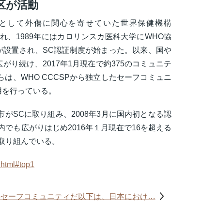
区が活動
題として外傷に関心を寄せていた世界保健機構
れ、1989年にはカロリンスカ医科大学にWHO協
）が設置され、SC認証制度が始まった。以来、国や
り続け、2017年1月現在で約375のコミュニテ
らは、WHO CCCSPから独立したセーフコミュニ
用を行っている。
市がSCに取り組み、2008年3月に国内初となる認
でも広がりはじめ2016年１月現在で16を超える
取り組んでいる。
.html#top1
のセーフコミュニティだ以下は、日本におけ…