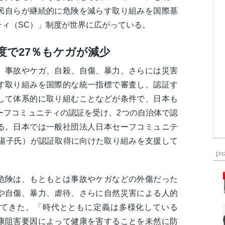
民自らが継続的に危険を減らす取り組みを国際基
ティ（SC）」制度が世界に広がっている。
度で27％もケガが減少
、事故やケガ、自殺、自傷、暴力、さらには災害
す取り組みを国際的な統一指標で審査し、認証す
して体系的に取り組むことなどが条件で、日本も
ーフコミュニティの認証を受け、2つの自治体で認
る。日本では一般社団法人日本セーフコミュニテ
石陽子氏）が認証取得に向けた取り組みを支援して
【P
危険は、もともとは事故やケガなどの外傷だった
や自傷、暴力、虐待、さらに自然災害による人的
てきた。「時代とともに定義は多様化している
康阻害要因によって健康を害することを未然に防