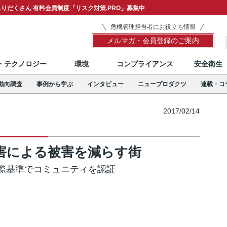
りだくさん 有料会員制度「リスク対策.PRO」募集中
危機管理担当者にお役立ち情報
メルマガ・会員登録のご案内
T・テクノロジー
環境
コンプライアンス
安全衛生
動向調査
事例から学ぶ
インタビュー
ニュープロダクツ
連載・コ
2017/02/14
害による被害を減らす街
際基準でコミュニティを認証