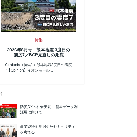
特集
2026年8月号 熊本地震 3度目の
震度7／BCP見直しの潮流
Contents＜特集1＞熊本地震3度目の震度
7【Opinion】イオンモール…
R】
防災DXの社会実装 －衛星データ利
活用に向けて
事業継続を見据えたセキュリティ
を考える