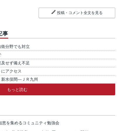
投稿・コメント全文を見る
記事
防衛分野でも対立
で
普及せず備え不足
トにアクセス
－新水俣間―ＪＲ九州
もっと読む
の知恵を集めるコミュニティ勉強会