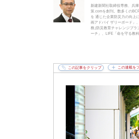
新建新聞社取締役専務、兵庫
策.comを創刊。数多くのB
を 通じた企業防災力の向上
画アドバイ ザリーボード」
務｣防災教育チャレンジプラ
ーチ」、LIFE「命を守る教