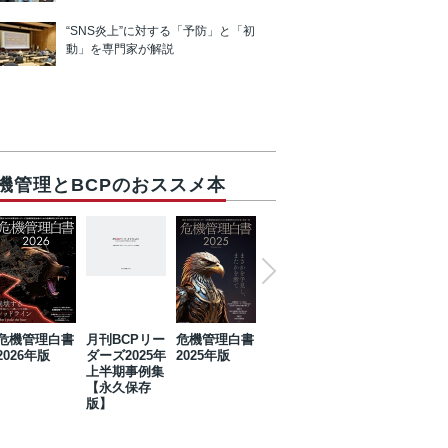
“SNS炎上”に対する「予防」と「初
動」を専門家が解説
機管理とBCPのおススメ本
危機管理白書
月刊BCPリー
危機管理白書
2023年防災・
危機管理白書
2026年版
ダーズ2025年
2025年版
BCP・リスク
2024年版
上半期事例集
マネジメント
【永久保存
事例集【永久
版】
保存版】