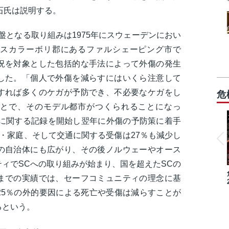
白石氏は説明する。
盤となる取り組みは1975年にスウェーデンにおい
スカラーボリ郡にあるファルシェーピング市で
況を対象とした包括的な手法によって外傷の発生
した。「個人で外傷を減らすにはいくら注意して
すれば多くのケガが予防でき、不必要なケガをし
危
とで、そのモデル都市がつくられることになっ
傷に関する記録を開始し翌年に外傷の予防策に着手
・家庭、そして交通に関する受傷は27％も減少し
の自治体にも広がり、その後ノルウェーやオース
ィでSCへの取り組みが始まり、国を超えたSCの
までの実績では、セーフコミュニティの理念に基
25％の外的要因による死亡や受傷は減らすことが
るという。