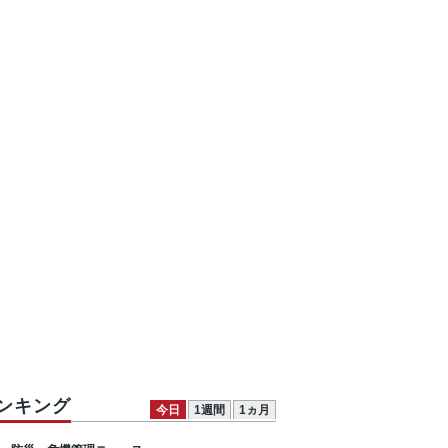
ンキング
今日
1週間
1ヵ月