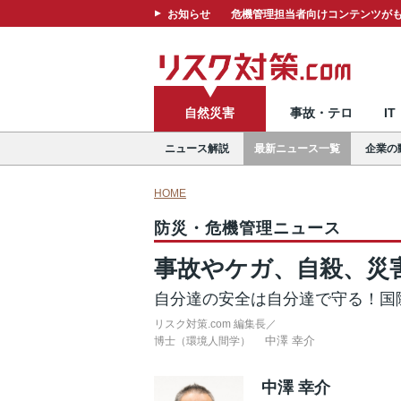
お知らせ
危機管理担当者向けコンテンツがも
自然災害
事故・テロ
I
ニュース解説
最新ニュース一覧
企業の
HOME
防災・危機管理ニュース
事故やケガ、自殺、災
自分達の安全は自分達で守る！国
リスク対策.com 編集長／
中澤 幸介
博士（環境人間学）
中澤 幸介