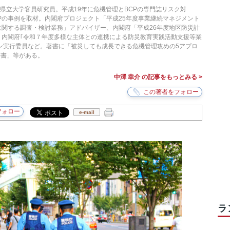
県立大学客員研究員。平成19年に危機管理とBCPの専門誌リスク対
CPの事例を取材。内閣府プロジェクト「平成25年度事業継続マネジメント
に関する調査・検討業務」アドバイザー、内閣府「平成26年度地区防災計
、内閣府｢令和７年度多様な主体との連携による防災教育実践活動支援等業
ン実行委員など。著書に「被災しても成長できる危機管理攻めの5アプロ
科書」等がある。
中澤 幸介 の記事をもっとみる >
e-mail
ラ