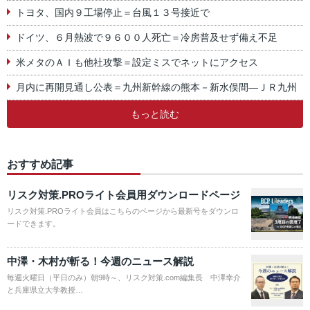
トヨタ、国内９工場停止＝台風１３号接近で
ドイツ、６月熱波で９６００人死亡＝冷房普及せず備え不足
米メタのＡＩも他社攻撃＝設定ミスでネットにアクセス
月内に再開見通し公表＝九州新幹線の熊本－新水俣間―ＪＲ九州
もっと読む
おすすめ記事
リスク対策.PROライト会員用ダウンロードページ
リスク対策.PROライト会員はこちらのページから最新号をダウンロ
ードできます。
中澤・木村が斬る！今週のニュース解説
毎週火曜日（平日のみ）朝9時～、リスク対策.com編集長 中澤幸介
と兵庫県立大学教授…