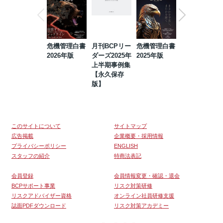
危機管理白書
月刊BCPリー
危機管理白書
2023年防災・
2026年版
ダーズ2025年
2025年版
BCP・リスク
上半期事例集
マネジメント
【永久保存
事例集【永久
版】
保存版】
このサイトについて
サイトマップ
広告掲載
企業概要・採用情報
プライバシーポリシー
ENGLISH
スタッフの紹介
特商法表記
会員登録
会員情報変更・確認・退会
BCPサポート事業
リスク対策研修
リスクアドバイザー資格
オンライン社員研修支援
誌面PDFダウンロード
リスク対策アカデミー