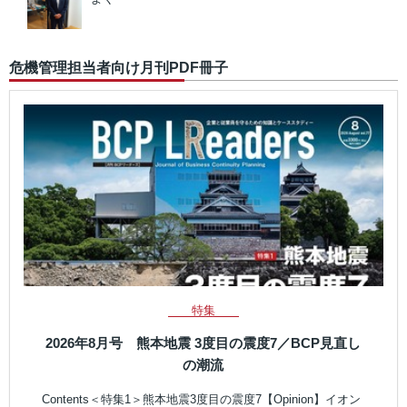
危機管理担当者向け月刊PDF冊子
特集
2026年8月号 熊本地震 3度目の震度7／BCP見直し
の潮流
Contents＜特集1＞熊本地震3度目の震度7【Opinion】イオン