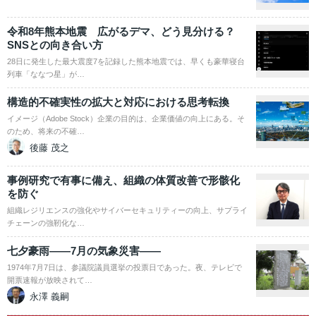
令和8年熊本地震 広がるデマ、どう見分ける？
SNSとの向き合い方
28日に発生した最大震度7を記録した熊本地震では、早くも豪華寝台
列車「ななつ星」が…
構造的不確実性の拡大と対応における思考転換
イメージ（Adobe Stock）企業の目的は、企業価値の向上にある。そ
のため、将来の不確…
後藤 茂之
事例研究で有事に備え、組織の体質改善で形骸化
を防ぐ
組織レジリエンスの強化やサイバーセキュリティーの向上、サプライ
チェーンの強靭化な…
七夕豪雨――7月の気象災害――
1974年7月7日は、参議院議員選挙の投票日であった。夜、テレビで
開票速報が放映されて…
永澤 義嗣