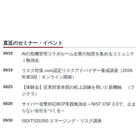
直近のセミナー・イベント
08/18
AIの危機管理コラボルーム企業の知恵を集めるコミュニテ
ィ勉強会
08/19
リスク対策.com認定リスクアドバイザー養成講座（2026
年第3回：オンライン開催）
08/25
【体験会】災害対策本部の机上訓練を用いた新機軸 （フ
ジクラ）
08/26
サイバー攻撃対応BCP実践勉強会～NIST CSF 2.0で、止ま
らない会社をつくる～
09/30
ISO/TS31050 エマージング・リスク講座