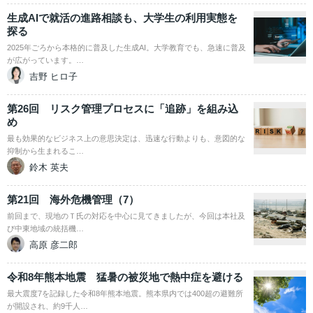
生成AIで就活の進路相談も、大学生の利用実態を
探る
2025年ごろから本格的に普及した生成AI。大学教育でも、急速に普及
が広がっています。…
吉野 ヒロ子
第26回 リスク管理プロセスに「追跡」を組み込
め
最も効果的なビジネス上の意思決定は、迅速な行動よりも、意図的な
抑制から生まれるこ…
鈴木 英夫
第21回 海外危機管理（7）
前回まで、現地のＴ氏の対応を中心に見てきましたが、今回は本社及
び中東地域の統括機…
高原 彦二郎
令和8年熊本地震 猛暑の被災地で熱中症を避ける
最大震度7を記録した令和8年熊本地震。熊本県内では400超の避難所
が開設され、約9千人…