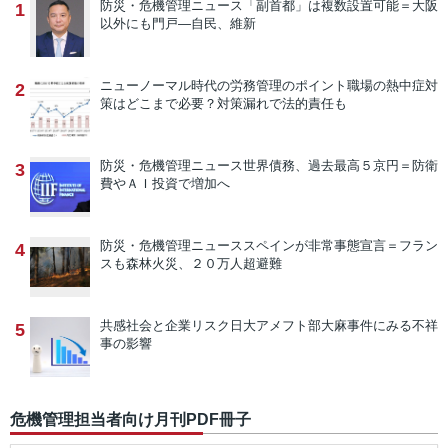
防災・危機管理ニュース
「副首都」は複数設置可能＝大阪
1
以外にも門戸―自民、維新
ニューノーマル時代の労務管理のポイント
職場の熱中症対
2
策はどこまで必要？対策漏れで法的責任も
防災・危機管理ニュース
世界債務、過去最高５京円＝防衛
3
費やＡＩ投資で増加へ
防災・危機管理ニュース
スペインが非常事態宣言＝フラン
4
スも森林火災、２０万人超避難
共感社会と企業リスク
日大アメフト部大麻事件にみる不祥
5
事の影響
危機管理担当者向け月刊PDF冊子