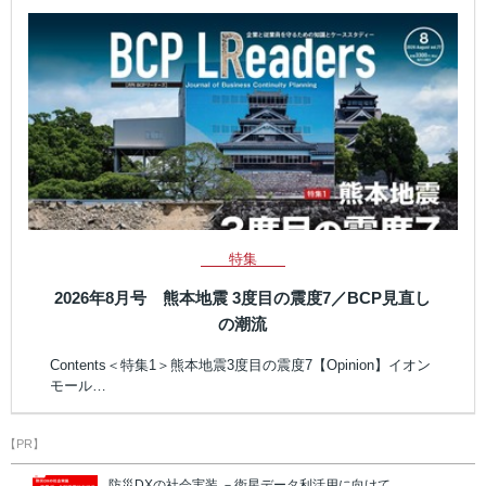
特集
2026年8月号 熊本地震 3度目の震度7／BCP見直し
の潮流
Contents＜特集1＞熊本地震3度目の震度7【Opinion】イオン
モール…
【PR】
防災DXの社会実装 －衛星データ利活用に向けて