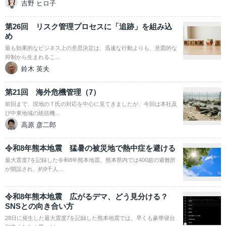
吉野 ヒロ子
第26回 リスク管理プロセスに「追跡」を組み込
め
最も効果的なビジネス上の意思決定は、迅速な行動よりも、意図的な
抑制から生まれるこ…
鈴木 英夫
第21回 海外危機管理（7）
前回まで、現地のＴ氏の対応を中心に見てきましたが、今回は本社及
び中東地域の統括機…
高原 彦二郎
令和8年熊本地震 猛暑の被災地で熱中症を避ける
最大震度7を記録した令和8年熊本地震。熊本県内では400超の避難所
が開設され、約9千人…
令和8年熊本地震 広がるデマ、どう見分ける？
SNSとの向き合い方
28日に発生した最大震度7を記録した熊本地震では、早くも豪華寝台