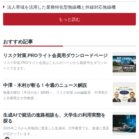
法人帯域を活用した業務特化型無線機と外線対応無線機
もっと読む
おすすめ記事
リスク対策.PROライト会員用ダウンロードページ
リスク対策.PROライト会員はこちらのページから最新号をダウンロ
ードできます。
中澤・木村が斬る！今週のニュース解説
毎週火曜日（平日のみ）朝9時～、リスク対策.com編集長 中澤幸介
と兵庫県立大学教授…
生成AIで就活の進路相談も、大学生の利用実態を
探る
2025年ごろから本格的に普及した生成AI。大学教育でも、急速に普及
が広がっています。…