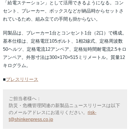
「給電ステーション」として活用できるようになる。コン
セント、ブレーカー、ボックスなどが納品時からセットさ
れているため、組み立ての手間も掛からない。
同製品は、ブレーカー1台とコンセント1台（2口）で構成。
基本仕様は、定格電圧105ボルト、1相2線式、定格周波数
50ヘルツ、定格電流12アンペア、定格短時間耐電流2.5キロ
アンペア。外形寸法は300×170×515ミリメートル。質量12
キログラム。
■
プレスリリース
ご担当者様へ：
防災・危機管理関連の新製品ニュースリリースは以下
のメールアドレスにお送りください。
risk-
t@shinkenpress.co.jp