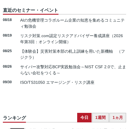
直近のセミナー・イベント
08/18
AIの危機管理コラボルーム企業の知恵を集めるコミュニテ
ィ勉強会
08/19
リスク対策.com認定リスクアドバイザー養成講座（2026
年第3回：オンライン開催）
08/25
【体験会】災害対策本部の机上訓練を用いた新機軸 （フ
ジクラ）
08/26
サイバー攻撃対応BCP実践勉強会～NIST CSF 2.0で、止ま
らない会社をつくる～
09/30
ISO/TS31050 エマージング・リスク講座
今日
1週間
1ヵ月
ランキング