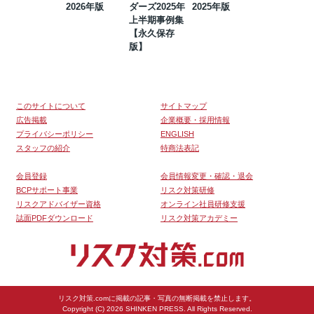
2026年版
ダーズ2025年
2025年版
BCP・リスク
上半期事例集
マネジメント
【永久保存
事例集【永久
版】
保存版】
このサイトについて
サイトマップ
広告掲載
企業概要・採用情報
プライバシーポリシー
ENGLISH
スタッフの紹介
特商法表記
会員登録
会員情報変更・確認・退会
BCPサポート事業
リスク対策研修
リスクアドバイザー資格
オンライン社員研修支援
誌面PDFダウンロード
リスク対策アカデミー
リスク対策.comに掲載の記事・写真の無断掲載を禁止します。
Copyright (C) 2026 SHINKEN PRESS. All Rights Reserved.