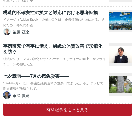
列車「ななつ星」が…
構造的不確実性の拡大と対応における思考転換
イメージ（Adobe Stock）企業の目的は、企業価値の向上にある。そ
のため、将来の不確…
後藤 茂之
事例研究で有事に備え、組織の体質改善で形骸化
を防ぐ
組織レジリエンスの強化やサイバーセキュリティーの向上、サプライ
チェーンの強靭化な…
七夕豪雨――7月の気象災害――
1974年7月7日は、参議院議員選挙の投票日であった。夜、テレビで
開票速報が放映されて…
永澤 義嗣
有料記事をもっと見る