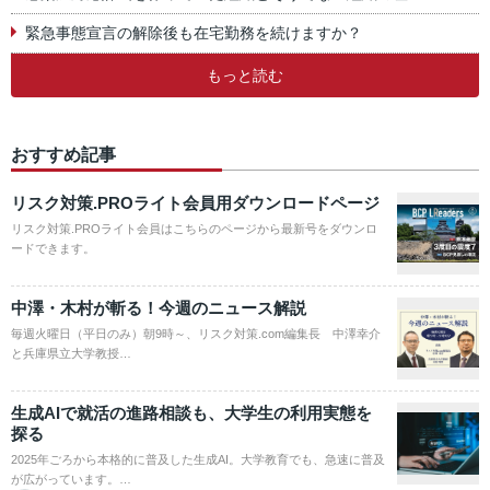
緊急事態宣言の解除後も在宅勤務を続けますか？
もっと読む
おすすめ記事
リスク対策.PROライト会員用ダウンロードページ
リスク対策.PROライト会員はこちらのページから最新号をダウンロ
ードできます。
中澤・木村が斬る！今週のニュース解説
毎週火曜日（平日のみ）朝9時～、リスク対策.com編集長 中澤幸介
と兵庫県立大学教授…
生成AIで就活の進路相談も、大学生の利用実態を
探る
2025年ごろから本格的に普及した生成AI。大学教育でも、急速に普及
が広がっています。…