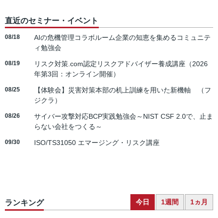
直近のセミナー・イベント
08/18
AIの危機管理コラボルーム企業の知恵を集めるコミュニテ
ィ勉強会
08/19
リスク対策.com認定リスクアドバイザー養成講座（2026
年第3回：オンライン開催）
08/25
【体験会】災害対策本部の机上訓練を用いた新機軸 （フ
ジクラ）
08/26
サイバー攻撃対応BCP実践勉強会～NIST CSF 2.0で、止ま
らない会社をつくる～
09/30
ISO/TS31050 エマージング・リスク講座
今日
1週間
1ヵ月
ランキング