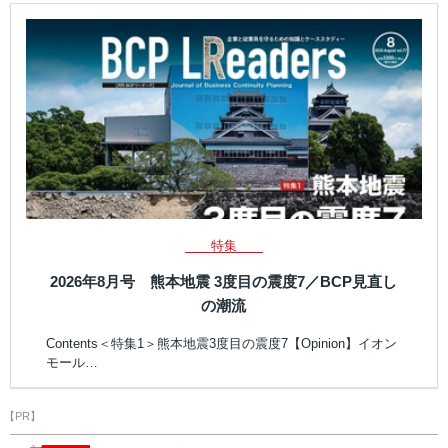
特集
2026年8月号 熊本地震 3度目の震度7／BCP見直し
の潮流
Contents＜特集1＞熊本地震3度目の震度7【Opinion】イオン
モール…
【PR】