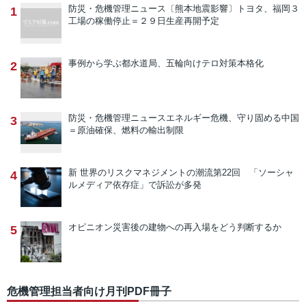
防災・危機管理ニュース
〔熊本地震影響〕トヨタ、福岡３
1
工場の稼働停止＝２９日生産再開予定
事例から学ぶ
都水道局、五輪向けテロ対策本格化
2
防災・危機管理ニュース
エネルギー危機、守り固める中国
3
＝原油確保、燃料の輸出制限
新 世界のリスクマネジメントの潮流
第22回 「ソーシャ
4
ルメディア依存症」で訴訟が多発
オピニオン
災害後の建物への再入場をどう判断するか
5
危機管理担当者向け月刊PDF冊子