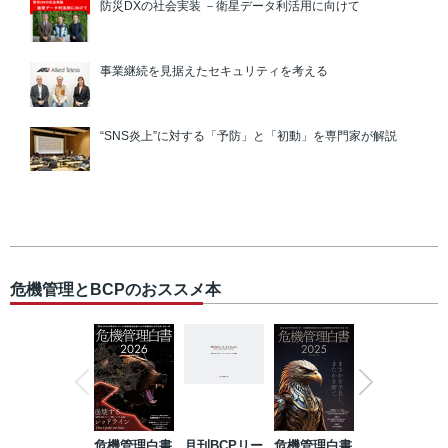
防災DXの社会実装 －衛星データ利活用に向けて
事業継続を見据えたセキュリティを考える
“SNS炎上”に対する「予防」と「初動」を専門家が解説
危機管理とBCPのおススメ本
危機管理白書
月刊BCPリー
危機管理白書
2023年防災・