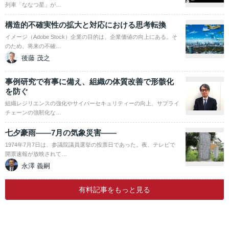
列車「ななつ星」が…
構造的不確実性の拡大と対応における思考転換
イメージ（Adobe Stock）企業の目的は、企業価値の向上にある。そ
のため、将来の不確…
後藤 茂之
事例研究で有事に備え、組織の体質改善で形骸化
を防ぐ
組織レジリエンスの強化やサイバーセキュリティーの向上、サプライ
チェーンの強靭化な…
七夕豪雨――7月の気象災害――
1974年7月7日は、参議院議員選挙の投票日であった。夜、テレビで
開票速報が放映されて…
永澤 義嗣
有料記事をもっと見る