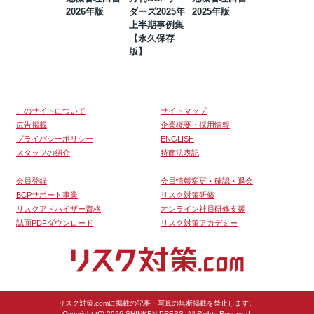
2026年版
ダーズ2025年
2025年版
BCP・リスク
上半期事例集
マネジメント
【永久保存
事例集【永久
版】
保存版】
このサイトについて
サイトマップ
広告掲載
企業概要・採用情報
プライバシーポリシー
ENGLISH
スタッフの紹介
特商法表記
会員登録
会員情報変更・確認・退会
BCPサポート事業
リスク対策研修
リスクアドバイザー資格
オンライン社員研修支援
誌面PDFダウンロード
リスク対策アカデミー
リスク対策.comに掲載の記事・写真の無断掲載を禁止します。
Copyright (C) 2026 SHINKEN PRESS. All Rights Reserved.