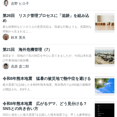
吉野 ヒロ子
第26回 リスク管理プロセスに「追跡」を組み込
め
最も効果的なビジネス上の意思決定は、迅速な行動よりも、意図的な
抑制から生まれるこ…
鈴木 英夫
第21回 海外危機管理（7）
前回まで、現地のＴ氏の対応を中心に見てきましたが、今回は本社及
び中東地域の統括機…
高原 彦二郎
令和8年熊本地震 猛暑の被災地で熱中症を避ける
最大震度7を記録した令和8年熊本地震。熊本県内では400超の避難所
が開設され、約9千人…
令和8年熊本地震 広がるデマ、どう見分ける？
SNSとの向き合い方
28日に発生した最大震度7を記録した熊本地震では、早くも豪華寝台