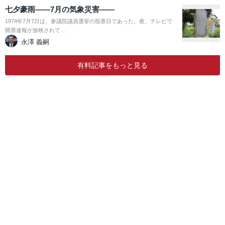
七夕豪雨――7月の気象災害――
1974年7月7日は、参議院議員選挙の投票日であった。夜、テレビで
開票速報が放映されて…
永澤 義嗣
有料記事をもっと見る