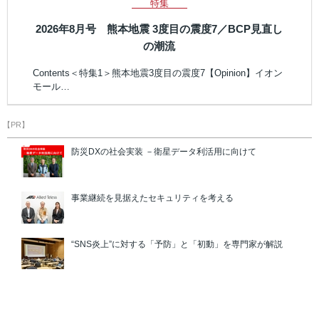
特集
2026年8月号 熊本地震 3度目の震度7／BCP見直し
の潮流
Contents＜特集1＞熊本地震3度目の震度7【Opinion】イオン
モール…
【PR】
防災DXの社会実装 －衛星データ利活用に向けて
事業継続を見据えたセキュリティを考える
“SNS炎上”に対する「予防」と「初動」を専門家が解説