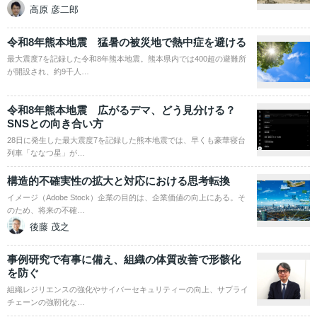
高原 彦二郎
令和8年熊本地震 猛暑の被災地で熱中症を避ける
最大震度7を記録した令和8年熊本地震。熊本県内では400超の避難所
が開設され、約9千人…
令和8年熊本地震 広がるデマ、どう見分ける？
SNSとの向き合い方
28日に発生した最大震度7を記録した熊本地震では、早くも豪華寝台
列車「ななつ星」が…
構造的不確実性の拡大と対応における思考転換
イメージ（Adobe Stock）企業の目的は、企業価値の向上にある。そ
のため、将来の不確…
後藤 茂之
事例研究で有事に備え、組織の体質改善で形骸化
を防ぐ
組織レジリエンスの強化やサイバーセキュリティーの向上、サプライ
チェーンの強靭化な…