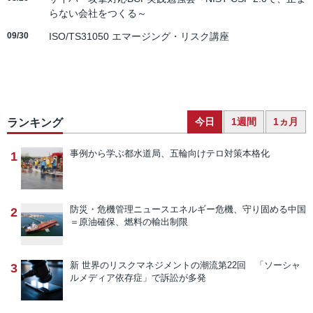
らない会社をつくる～
09/30
ISO/TS31050 エマージング・リスク講座
今日
1週間
1ヵ月
ランキング
事例から学ぶ
都水道局、五輪向けテロ対策本格化
1
防災・危機管理ニュース
エネルギー危機、守り固める中国
2
＝原油確保、燃料の輸出制限
新 世界のリスクマネジメントの潮流
第22回 「ソーシャ
3
ルメディア依存症」で訴訟が多発