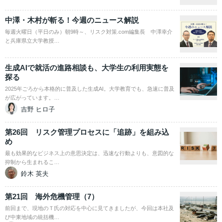
中澤・木村が斬る！今週のニュース解説
毎週火曜日（平日のみ）朝9時～、リスク対策.com編集長 中澤幸介
と兵庫県立大学教授…
生成AIで就活の進路相談も、大学生の利用実態を
探る
2025年ごろから本格的に普及した生成AI。大学教育でも、急速に普及
が広がっています。…
吉野 ヒロ子
第26回 リスク管理プロセスに「追跡」を組み込
め
最も効果的なビジネス上の意思決定は、迅速な行動よりも、意図的な
抑制から生まれるこ…
鈴木 英夫
第21回 海外危機管理（7）
前回まで、現地のＴ氏の対応を中心に見てきましたが、今回は本社及
び中東地域の統括機…