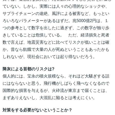
ていない。しかし、実際には人々の心理的なショックや、
サプライチェーンの途絶、風評による被害など、もっとい
ろいろなパラメーターがあるはずだ。兆5000億2円は、１
つの参考として数字を出したに過ぎず、この数字が独り歩
きしていることは危惧している。 ただ、経済損失と死者
数で言えば、地震災害などに比べてリスクが低いことは確
か。昔なら飢餓で大量の人が死ぬということもあったかも
しれないが、現社会においては起り得ないだろう。
降灰による首都のリスクは?
個人的には、宝永の噴火規模なら、それほど大騒ぎする話
にはならないと思う。飛行機がしばらく飛べなくなるので
国際的な損害を与えるが、火砕流が東京まで届くことは、
まずありえないし、大混乱に陥るとは考えにくい。
対策をする必要がないということか？