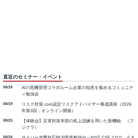
直近のセミナー・イベント
08/18
AIの危機管理コラボルーム企業の知恵を集めるコミュニテ
ィ勉強会
08/19
リスク対策.com認定リスクアドバイザー養成講座（2026
年第3回：オンライン開催）
08/25
【体験会】災害対策本部の机上訓練を用いた新機軸 （フ
ジクラ）
08/26
サイバー攻撃対応BCP実践勉強会～NIST CSF 2.0で、止ま