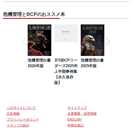
危機管理とBCPのおススメ本
危機管理白書
月刊BCPリー
危機管理白書
2023年防災・
2026年版
ダーズ2025年
2025年版
BCP・リスク
上半期事例集
マネジメント
【永久保存
事例集【永久
版】
保存版】
このサイトについて
サイトマップ
広告掲載
企業概要・採用情報
プライバシーポリシー
ENGLISH
スタッフの紹介
特商法表記