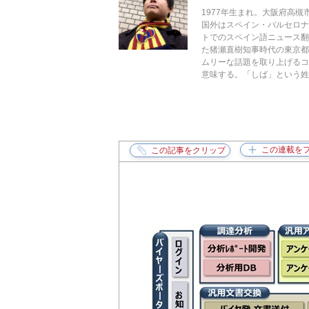
1977年生まれ。大阪府高
国外はスペイン・バルセロ
トでのスペイン語ニュース翻
た猪瀬直樹知事時代の東京都
ムリーな話題を取り上げるコラ
意味する。「しば」という姓