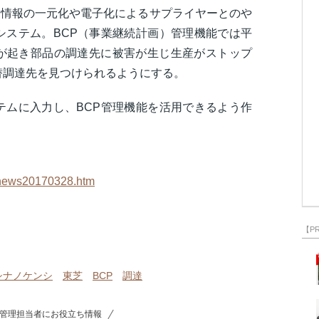
ライヤー情報の一元化や電子化によるサプライヤーとのや
システム。BCP（事業継続計画）管理機能では平
が起き部品の調達先に被害が生じ生産がストップ
替調達先を見つけられるようにする。
テムに入力し、BCP管理機能を活用できるよう作
s/news20170328.htm
【P
シナノケンシ
東芝
BCP
調達
管理担当者にお役立ち情報