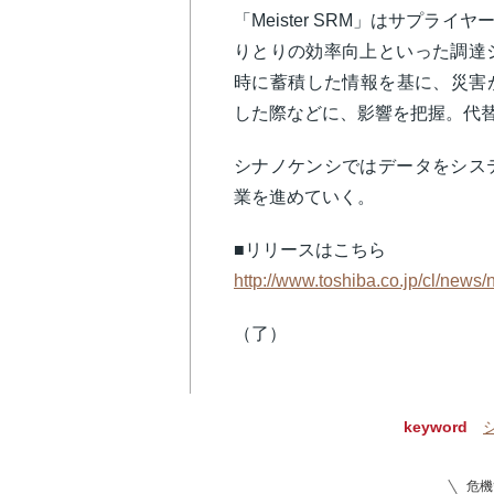
「Meister SRM」はサプ
りとりの効率向上といった調達
時に蓄積した情報を基に、災害
した際などに、影響を把握。代
シナノケンシではデータをシス
業を進めていく。
■リリースはこちら
http://www.toshiba.co.jp/cl/new
（了）
keyword
危機