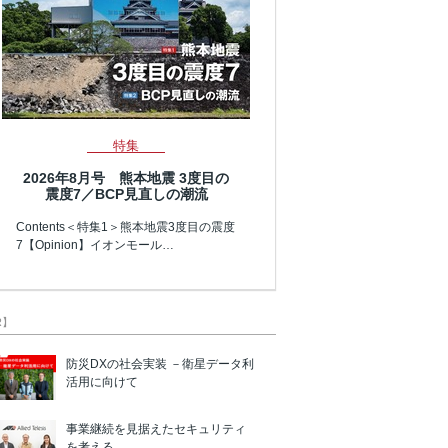
特集
2026年8月号 熊本地震 3度目の
震度7／BCP見直しの潮流
Contents＜特集1＞熊本地震3度目の震度
7【Opinion】イオンモール…
R】
防災DXの社会実装 －衛星データ利
活用に向けて
事業継続を見据えたセキュリティ
を考える