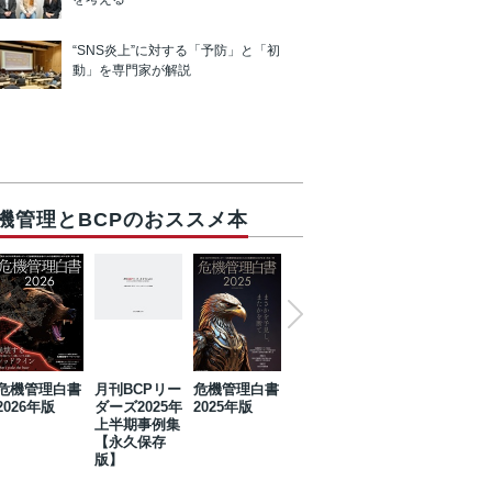
“SNS炎上”に対する「予防」と「初
動」を専門家が解説
機管理とBCPのおススメ本
危機管理白書
月刊BCPリー
危機管理白書
2023年防災・
危機管理白書
2026年版
ダーズ2025年
2025年版
BCP・リスク
2024年版
上半期事例集
マネジメント
【永久保存
事例集【永久
版】
保存版】