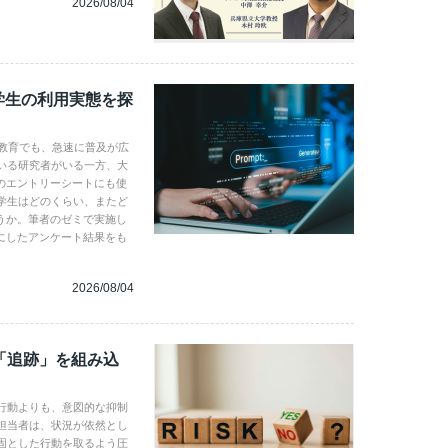
2026/08/04
学生の利用実態を探
学教育でも、急速に普及が広
いる研究者がいる一方、大
のエントリーシートにも使
学生はどのくらい、またど
うか。筆者のゼミで実施し
にしたアンケート結果をも
2026/08/04
「追跡」を組み込
行動よりも、意図的な抑制
担当者は、状況が依然とし
固とした行動を取るよう圧