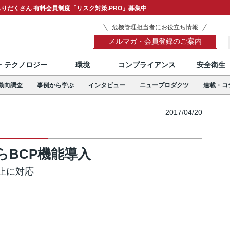
りだくさん 有料会員制度「リスク対策.PRO」募集中
危機管理担当者にお役立ち情報
メルマガ・会員登録のご案内
T・テクノロジー
環境
コンプライアンス
安全衛生
動向調査
事例から学ぶ
インタビュー
ニュープロダクツ
連載・コ
2017/04/20
らBCP機能導入
止に対応