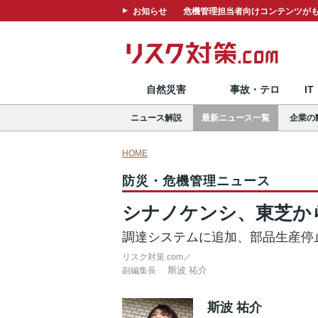
お知らせ
危機管理担当者向けコンテンツがも
自然災害
事故・テロ
I
ニュース解説
最新ニュース一覧
企業の
HOME
防災・危機管理ニュース
シナノケンシ、東芝か
調達システムに追加、部品生産停
リスク対策.com／
斯波 祐介
副編集長
斯波 祐介