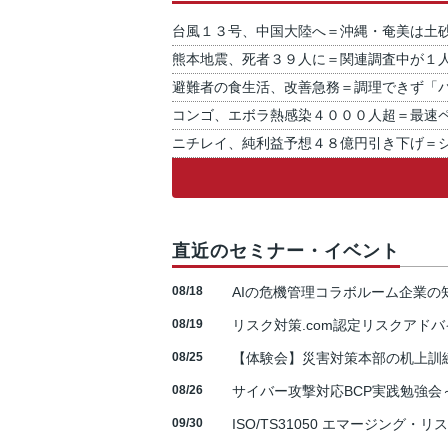
台風１３号、中国大陸へ＝沖縄・奄美は土
熊本地震、死者３９人に＝関連調査中が１
避難者の食生活、改善急務＝調理できず「
コンゴ、エボラ熱感染４０００人超＝最速
ニチレイ、純利益予想４８億円引き下げ＝
直近のセミナー・イベント
08/18
AIの危機管理コラボルーム企業
08/19
リスク対策.com認定リスクアドバ
08/25
【体験会】災害対策本部の机上訓
08/26
サイバー攻撃対応BCP実践勉強会～N
09/30
ISO/TS31050 エマージング・リ