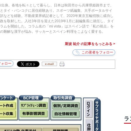
槻市出身。各地を転々として暮らし、日本は秋田市から兵庫県姫路市まで、
ナとタイ・バンコクに居住経験あり。スポーツ紙編集、大手ポータルサイ
訳などを経験。不動産業界紙記者として、2020年東京五輪招致に成功し
政を取材した。入社3年目を迎えた2019年1月に副編集長に就任し、タイ
ムを開始した。コラム名の「mi vista」はスペイン語で「私の視点」を
の難解な漢字が悩み。サッカーとスペイン料理をこよなく愛する。
斯波 祐介 の記事をもっとみる >
e-mail
ラ