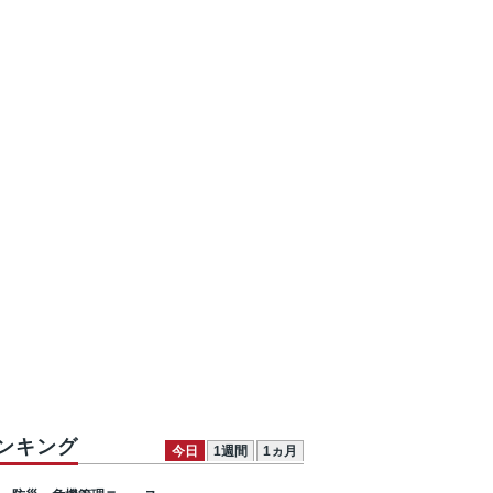
ンキング
今日
1週間
1ヵ月