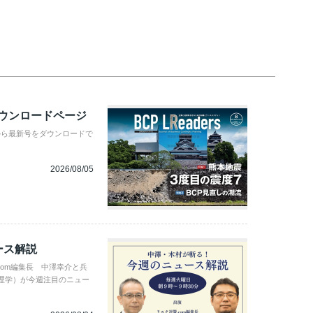
ダウンロードページ
から最新号をダウンロードで
2026/08/05
ース解説
com編集長 中澤幸介と兵
理学）が今週注目のニュー