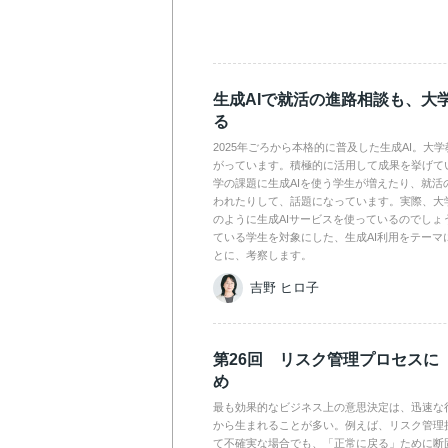
生成AIで就活の進路相談も、大
る
2025年ごろから本格的に普及した生成AI。大
がっています。積極的に活用して成果を挙げて
学の課題に生成AIを使う学生が増えたり、就活
われたりして、話題になっています。実際、大
のように生成AIサービスを使っているのでしょ
ている学生を対象にした、生成AI利用をテーマ
とに、考察します。
吉野 ヒロ子
第26回 リスク管理プロセスに
め
最も効果的なビジネス上の意思決定は、迅速な
から生まれることが多い。例えば、リスク管理
て不確実な場合でも、「正常に戻る」ために断