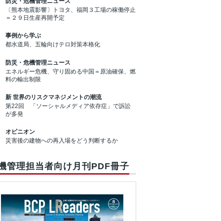
防災・危機管理ニュース
〔熊本地震影響〕トヨタ、福岡３工場の稼働停止
＝２９日生産再開予定
事例から学ぶ
都水道局、五輪向けテロ対策本格化
防災・危機管理ニュース
エネルギー危機、守り固める中国＝原油確保、燃
料の輸出制限
新 世界のリスクマネジメントの潮流
第22回 「ソーシャルメディア依存症」で訴訟
が多発
オピニオン
災害後の建物への再入場をどう判断するか
機管理担当者向け月刊PDF冊子