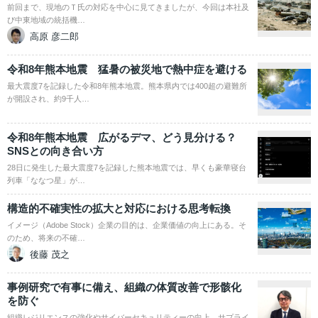
前回まで、現地のＴ氏の対応を中心に見てきましたが、今回は本社及
び中東地域の統括機…
高原 彦二郎
令和8年熊本地震 猛暑の被災地で熱中症を避ける
最大震度7を記録した令和8年熊本地震。熊本県内では400超の避難所
が開設され、約9千人…
令和8年熊本地震 広がるデマ、どう見分ける？
SNSとの向き合い方
28日に発生した最大震度7を記録した熊本地震では、早くも豪華寝台
列車「ななつ星」が…
構造的不確実性の拡大と対応における思考転換
イメージ（Adobe Stock）企業の目的は、企業価値の向上にある。そ
のため、将来の不確…
後藤 茂之
事例研究で有事に備え、組織の体質改善で形骸化
を防ぐ
組織レジリエンスの強化やサイバーセキュリティーの向上、サプライ