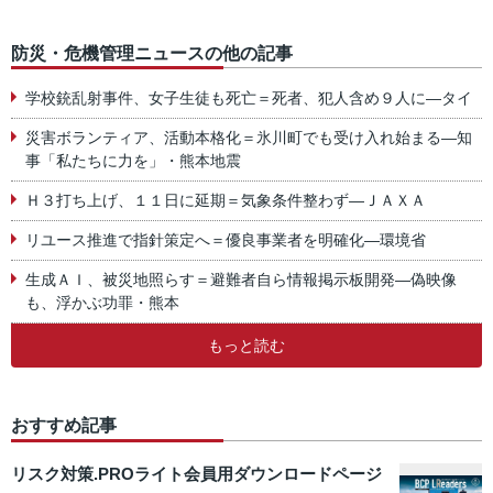
防災・危機管理ニュースの他の記事
学校銃乱射事件、女子生徒も死亡＝死者、犯人含め９人に―タイ
災害ボランティア、活動本格化＝氷川町でも受け入れ始まる―知
事「私たちに力を」・熊本地震
Ｈ３打ち上げ、１１日に延期＝気象条件整わず―ＪＡＸＡ
リユース推進で指針策定へ＝優良事業者を明確化―環境省
生成ＡＩ、被災地照らす＝避難者自ら情報掲示板開発―偽映像
も、浮かぶ功罪・熊本
もっと読む
おすすめ記事
リスク対策.PROライト会員用ダウンロードページ