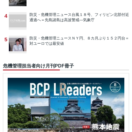
防災・危機管理ニュース
台風１８号、フィリピン北部付近
4
通過へ＝先島諸島は高波警戒―気象庁
防災・危機管理ニュース
ＮＹ円、８カ月ぶり１５２円台＝
5
対ユーロでは最安値
危機管理担当者向け月刊PDF冊子