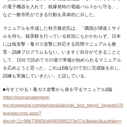
の電子機器を⼊れて、核爆発時の電磁パルスから守る」、
など一般市民ができる行動を具体的に示した。
マニュアルを作成した秋月雅史氏は、「隣国が弾道ミサイ
ルを持ち、核実験を行っている状況にもかかわらず、日本
には核攻撃・毒ガス攻撃に対応する民間マニュアルも教
育・訓練プログラムもない。いますぐ自分ができることと
して、10分で読めてその場で準備が始められるマニュアル
を広めようと思った。これはβ版なので次に完成版を出し、
訓練も実施していきたい」と話している。
■今すぐやる！毒ガス攻撃から身を守るマニュアルβ版
https://rexmanagement-
my.sharepoint.com/personal/akizuki_bcp_tokyo/_layouts/15/
guestaccess.aspx?
docid=11c98b738830d4983990223e57a3bede3&authkey=