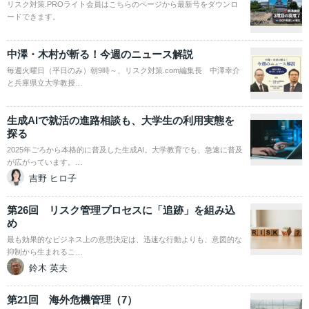
リスク対策.PROライト会員はこちらのページから最新号をダウンロ
ードできます。
中澤・木村が斬る！今週のニュース解説
毎週火曜日（平日のみ）朝9時～、リスク対策.com編集長 中澤幸介
と兵庫県立大学教授…
生成AIで就活の進路相談も、大学生の利用実態を
探る
2025年ごろから本格的に普及した生成AI。大学教育でも、急速に普及
が広がっています。…
吉野 ヒロ子
第26回 リスク管理プロセスに「追跡」を組み込
め
最も効果的なビジネス上の意思決定は、迅速な行動よりも、意図的な
抑制から生まれるこ…
鈴木 英夫
第21回 海外危機管理（7）