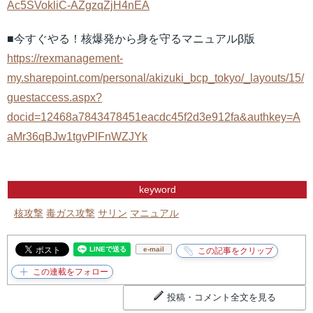
Ac5SVokliC-AZgzqZjH4nEA
■今すぐやる！核爆発から身を守るマニュアルβ版
https://rexmanagement-
my.sharepoint.com/personal/akizuki_bcp_tokyo/_layouts/15/
guestaccess.aspx?
docid=12468a7843478451eacdc45f2d3e912fa&authkey=A
aMr36qBJw1tgvPlFnWZJYk
keyword
核攻撃
毒ガス攻撃
サリン
マニュアル
e-mail
投稿・コメント全文を見る