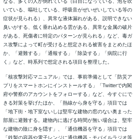
なる、多くの人が倒れている（白目になっている、泡を吹
いている、嘔吐している、呼吸音がぜいぜいしている等の
症状が見られる）、異常な液体漏れがある、説明できない
臭いがする、低く垂れ込める雲がある、異常な金属の破片
がある、死傷者に特定のパターンが見られる」など、毒ガ
ス攻撃によって町が受けると想定される被害をまとめたほ
か、「避難する」「通報する」「除染する」「病院に行
く」など、時系列で想定される項目を整理した。
「核攻撃対応マニュアル」では、事前準備として「防災ア
プリをスマートホンにインストールする」「Twitterで内閣
府や警察のアカウントをフォローする」など、今すぐにで
きる対策を挙げたほか、「熱線から身を守る」項目では
「地下街・地下室ないしは堅牢な建物の窓のない奥まった
部屋に避難する。建物内に逃げる時間が無い場合は、堅牢
な建物の陰に身を隠す」、「通信機器を守る」項目では
「鉄製の容器や電⼦レンジに通信機器・モバイルラジオ等