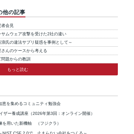
の他の記事
記者会見
ンサムウェア攻撃を受けた2社の違い
新浪氏の違法サプリ疑惑を事例として～
里さんのケースから考える
ビ問題からの教訓
もっと読む
の知恵を集めるコミュニティ勉強会
イザー養成講座（2026年第3回：オンライン開催）
練を用いた新機軸 （フジクラ）
IST CSF 2.0で、止まらない会社をつくる～