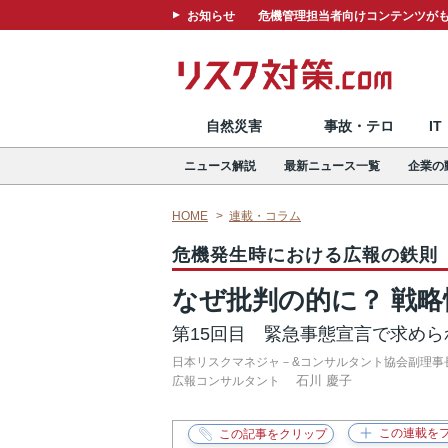
お知らせ
危機管理担当者向けコンテンツがも
自然災害
事故・テロ
I
ニュース解説
最新ニュース一覧
企業の
HOME
連載・コラム
危機発生時における広報の鉄則
なぜ批判の的に？ 戦
第15回目 緊急事態宣言で求め
日本リスクマネジャ－&コンサルタント協会副理事
石川 慶子
広報コンサルタント