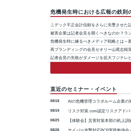
危機発生時における広報の鉄則
ニデック不正会計信頼をさらに失墜させた
被害企業は記者会見を開くべきなのか？ラ
危機発生時に練るべきメディア戦略とは～
再ブランディングの会見セオリー山尾志桜
記者会見の失敗がダメージを拡大フジテレ
直近のセミナー・イベント
08/18
AIの危機管理コラボルーム企業
08/19
リスク対策.com認定リスクアドバ
08/25
【体験会】災害対策本部の机上訓
08/26
サイバー攻撃対応BCP実践勉強会～N