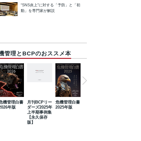
“SNS炎上”に対する「予防」と「初
動」を専門家が解説
機管理とBCPのおススメ本
危機管理白書
月刊BCPリー
危機管理白書
2023年防災・
危機管理白書
2026年版
ダーズ2025年
2025年版
BCP・リスク
2024年版
上半期事例集
マネジメント
【永久保存
事例集【永久
版】
保存版】