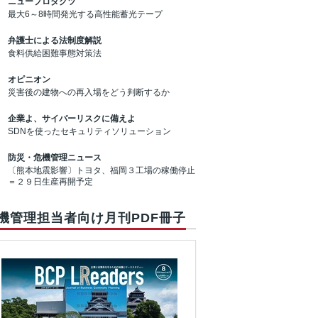
ニュープロダクツ
最大6～8時間発光する高性能蓄光テープ
弁護士による法制度解説
食料供給困難事態対策法
オピニオン
災害後の建物への再入場をどう判断するか
企業よ、サイバーリスクに備えよ
SDNを使ったセキュリティソリューション
防災・危機管理ニュース
〔熊本地震影響〕トヨタ、福岡３工場の稼働停止
＝２９日生産再開予定
機管理担当者向け月刊PDF冊子