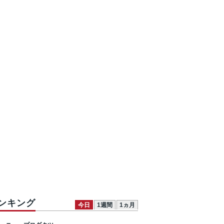
ンキング
今日
1週間
1ヵ月