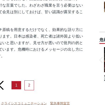
計な言葉でした。わざわざ職業を言う必要はない
て会見は別にしておけば、甘い認識が露呈するこ
チ原稿を用意するだけでなく、効果的な語り方に
ります。日本は感染者、死亡者は諸外国より低い
危
ないと思いますが、見せ方が悪いので批判の的と
ています。危機時におけるメッセージの出し方に
す。
rev
1
2
クライシスコミュニテーション
緊急事態宣言