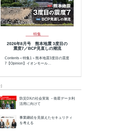
特集
2026年8月号 熊本地震 3度目の
震度7／BCP見直しの潮流
Contents＜特集1＞熊本地震3度目の震度
7【Opinion】イオンモール…
R】
防災DXの社会実装 －衛星データ利
活用に向けて
事業継続を見据えたセキュリティ
を考える