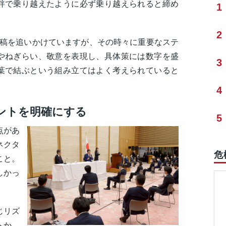
絆で乗り越えたように必ず乗り越えられると締め
1
2
原稿を追いかけていますが、その時々に重要なステ
やねぎらい、敬意を表現し、具体策には数字を盛
3
葉で結ぶという組み立てはよく考えられていると
4
ントを明確にする
5
点があ
ネクタ
危
こと。
しかっ
じリズ
トか、