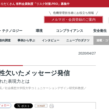
りだくさん 有料会員制度「リスク対策.PRO」募集中
危機管理担当者にお役立ち情報
メルマガ・会員登録のご案内
T・テクノロジー
環境
コンプライアンス
安全衛生
動向調査
事例から学ぶ
インタビュー
ニュープロダクツ
連載・コ
2020/04/27
略性欠いたメッセージ発信
られた表現力とは
長／社会構想大学院大学コミュニケーションデザイン研究科教授／
e-mail