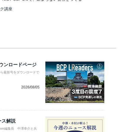
スク講座
ダウンロードページ
から最新号をダウンロードで
2026/08/05
ース解説
com編集長 中澤幸介と兵