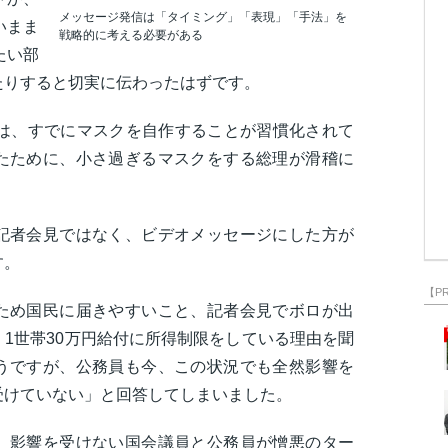
メッセージ発信は「タイミング」「表現」「手法」を
いまま
戦略的に考える必要がある
たい部
たりすると切実に伝わったはずです。
布は、すでにマスクを自作することが習慣化されて
たために、小さ過ぎるマスクをする総理が滑稽に
記者会見ではなく、ビデオメッセージにした方が
す。
【P
ため国民に届きやすいこと、記者会見でボロが出
1世帯30万円給付に所得制限をしている理由を聞
うですが、公務員も今、この状況でも全然影響を
受けていない」と回答してしまいました。
。影響を受けない国会議員と公務員が憎悪のター