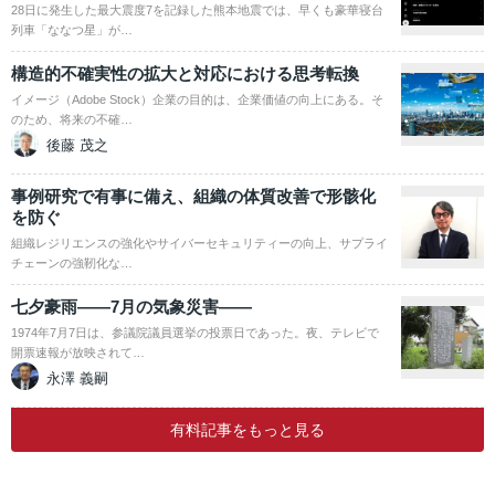
28日に発生した最大震度7を記録した熊本地震では、早くも豪華寝台
列車「ななつ星」が…
構造的不確実性の拡大と対応における思考転換
イメージ（Adobe Stock）企業の目的は、企業価値の向上にある。そ
のため、将来の不確…
後藤 茂之
事例研究で有事に備え、組織の体質改善で形骸化
を防ぐ
組織レジリエンスの強化やサイバーセキュリティーの向上、サプライ
チェーンの強靭化な…
七夕豪雨――7月の気象災害――
1974年7月7日は、参議院議員選挙の投票日であった。夜、テレビで
開票速報が放映されて…
永澤 義嗣
有料記事をもっと見る