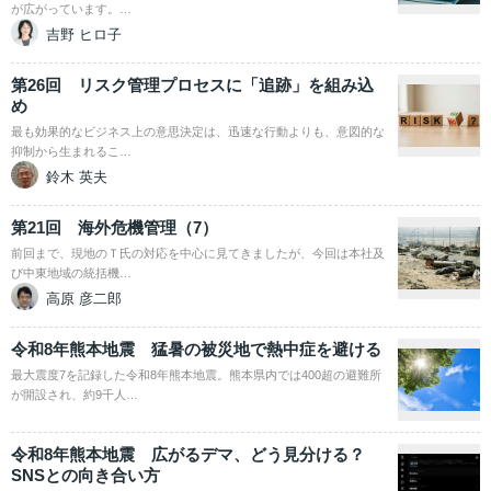
が広がっています。…
吉野 ヒロ子
第26回 リスク管理プロセスに「追跡」を組み込
め
最も効果的なビジネス上の意思決定は、迅速な行動よりも、意図的な
抑制から生まれるこ…
鈴木 英夫
第21回 海外危機管理（7）
前回まで、現地のＴ氏の対応を中心に見てきましたが、今回は本社及
び中東地域の統括機…
高原 彦二郎
令和8年熊本地震 猛暑の被災地で熱中症を避ける
最大震度7を記録した令和8年熊本地震。熊本県内では400超の避難所
が開設され、約9千人…
令和8年熊本地震 広がるデマ、どう見分ける？
SNSとの向き合い方