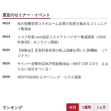
直近のセミナー・イベント
08/18
AIの危機管理コラボルーム企業の知恵を集めるコミュニテ
ィ勉強会
08/19
リスク対策.com認定リスクアドバイザー養成講座（2026
年第3回：オンライン開催）
08/25
【体験会】災害対策本部の机上訓練を用いた新機軸 （フ
ジクラ）
08/26
サイバー攻撃対応BCP実践勉強会～NIST CSF 2.0で、止ま
らない会社をつくる～
09/30
ISO/TS31050 エマージング・リスク講座
今日
1週間
1ヵ月
ランキング