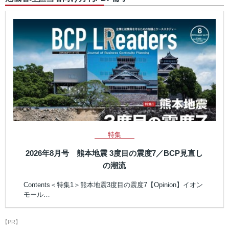
特集
2026年8月号 熊本地震 3度目の震度7／BCP見直し
の潮流
Contents＜特集1＞熊本地震3度目の震度7【Opinion】イオン
モール…
【PR】