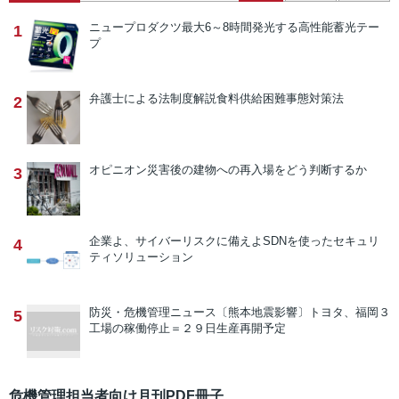
ニュープロダクツ
最大6～8時間発光する高性能蓄光テー
1
プ
弁護士による法制度解説
食料供給困難事態対策法
2
オピニオン
災害後の建物への再入場をどう判断するか
3
企業よ、サイバーリスクに備えよ
SDNを使ったセキュリ
4
ティソリューション
防災・危機管理ニュース
〔熊本地震影響〕トヨタ、福岡３
5
工場の稼働停止＝２９日生産再開予定
危機管理担当者向け月刊PDF冊子