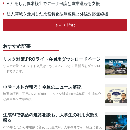
AI活用した異常検出でデータ保護と事業継続を支援
法人帯域を活用した業務特化型無線機と外線対応無線機
もっと読む
おすすめ記事
リスク対策.PROライト会員用ダウンロードページ
リスク対策.PROライト会員はこちらのページから最新号をダウンロ
ードできます。
中澤・木村が斬る！今週のニュース解説
毎週火曜日（平日のみ）朝9時～、リスク対策.com編集長 中澤幸介
と兵庫県立大学教授…
生成AIで就活の進路相談も、大学生の利用実態を
探る
2025年ごろから本格的に普及した生成AI。大学教育でも、急速に普及