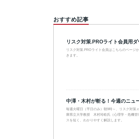
おすすめ記事
リスク対策.PROライト会員用
リスク対策.PROライト会員はこちらのページ
きます。
中澤・木村が斬る！今週のニュ
毎週火曜日（平日のみ）朝9時～、リスク対策.
庫県立大学教授 木村玲欧氏（心理学・危機管
スを短く、わかりやすく解説します。