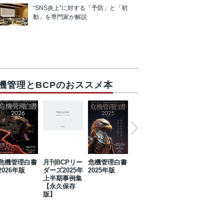
“SNS炎上”に対する「予防」と「初
動」を専門家が解説
機管理とBCPのおススメ本
危機管理白書
月刊BCPリー
危機管理白書
2023年防災・
危機管理白書
2026年版
ダーズ2025年
2025年版
BCP・リスク
2024年版
上半期事例集
マネジメント
【永久保存
事例集【永久
版】
保存版】