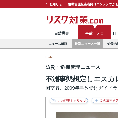
お知らせ
危機管理担当者向けコンテンツがも
自然災害
事故・テロ
I
ニュース解説
最新ニュース一覧
企業の
HOME
防災・危機管理ニュース
不測事態想定しエスカ
国交省、2009年事故受けガイド