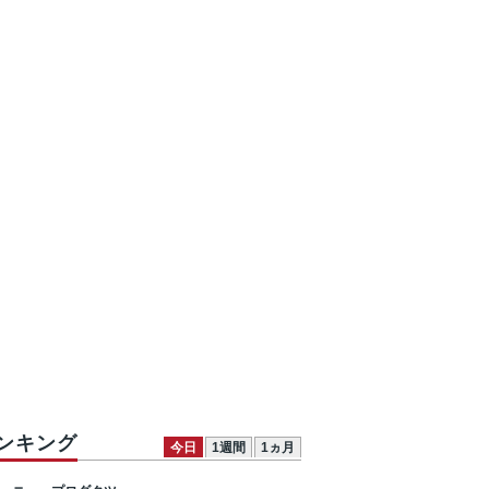
ンキング
今日
1週間
1ヵ月