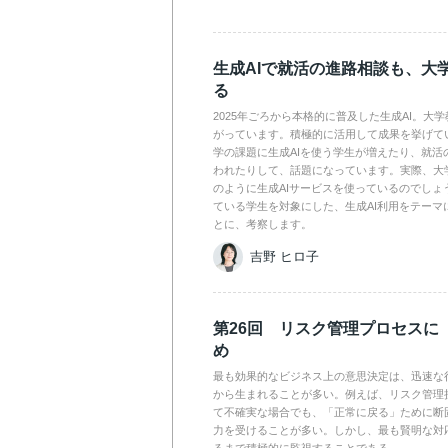
生成AIで就活の進路相談も、大
る
2025年ごろから本格的に普及した生成AI。大
がっています。積極的に活用して成果を挙げて
学の課題に生成AIを使う学生が増えたり、就活
われたりして、話題になっています。実際、大
のように生成AIサービスを使っているのでしょ
ている学生を対象にした、生成AI利用をテーマ
とに、考察します。
吉野 ヒロ子
第26回 リスク管理プロセスに
め
最も効果的なビジネス上の意思決定は、迅速な
から生まれることが多い。例えば、リスク管理
て不確実な場合でも、「正常に戻る」ために断
力を受けることが多い。しかし、最も賢明な対