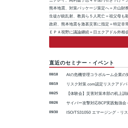
ニチレイ、純利益予想４８億円引き下げ＝
熊本地震、対策パッケージ策定へ＝片山財
生徒が銃乱射、教員ら５人死亡＝祖父母も
政府、熊本地震を激甚災害に指定＝特定非
ＥＰＡ視野に議論継続＝日エクアドル外相
直近のセミナー・イベント
08/18
AIの危機管理コラボルーム企業
08/19
リスク対策.com認定リスクアドバ
08/25
【体験会】災害対策本部の机上訓
08/26
サイバー攻撃対応BCP実践勉強会～N
09/30
ISO/TS31050 エマージング・リ