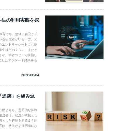
学生の利用実態を探
学教育でも、急速に普及が広
いる研究者がいる一方、大
のエントリーシートにも使
学生はどのくらい、またど
うか。筆者のゼミで実施し
にしたアンケート結果をも
2026/08/04
「追跡」を組み込
行動よりも、意図的な抑制
担当者は、状況が依然とし
固とした行動を取るよう圧
応は、状況がより明確にな