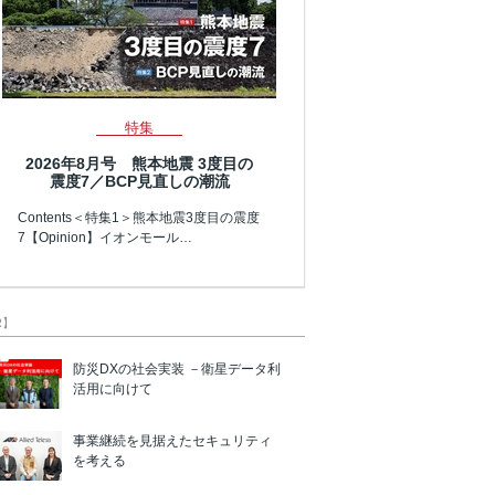
特集
2026年8月号 熊本地震 3度目の
震度7／BCP見直しの潮流
Contents＜特集1＞熊本地震3度目の震度
7【Opinion】イオンモール…
R】
防災DXの社会実装 －衛星データ利
活用に向けて
事業継続を見据えたセキュリティ
を考える