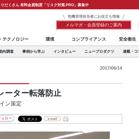
りだくさん 有料会員制度「リスク対策.PRO」募集中
危機管理担当者にお役立ち情報
メルマガ・会員登録のご案内
T・テクノロジー
環境
コンプライアンス
安全衛生
動向調査
事例から学ぶ
インタビュー
ニュープロダクツ
連載・コ
2017/06/14
レーター転落防止
ライン策定
e-mail