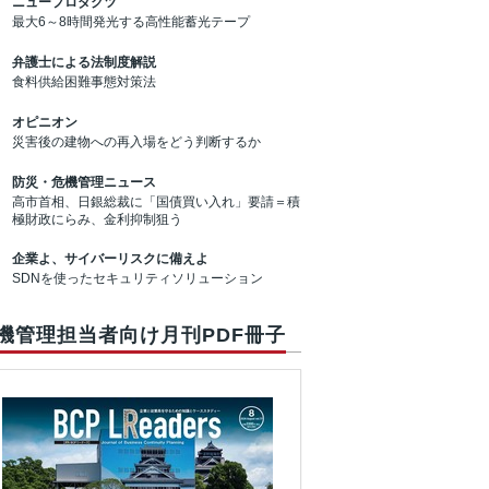
ニュープロダクツ
最大6～8時間発光する高性能蓄光テープ
弁護士による法制度解説
食料供給困難事態対策法
オピニオン
災害後の建物への再入場をどう判断するか
防災・危機管理ニュース
高市首相、日銀総裁に「国債買い入れ」要請＝積
極財政にらみ、金利抑制狙う
企業よ、サイバーリスクに備えよ
SDNを使ったセキュリティソリューション
機管理担当者向け月刊PDF冊子