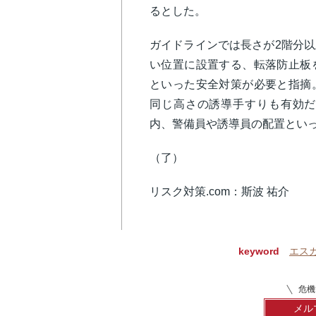
るとした。
ガイドラインでは長さが2階分
い位置に設置する、転落防止板
といった安全対策が必要と指摘
同じ高さの誘導手すりも有効だ
内、警備員や誘導員の配置とい
（了）
リスク対策.com：斯波 祐介
keyword
エス
危機
メル