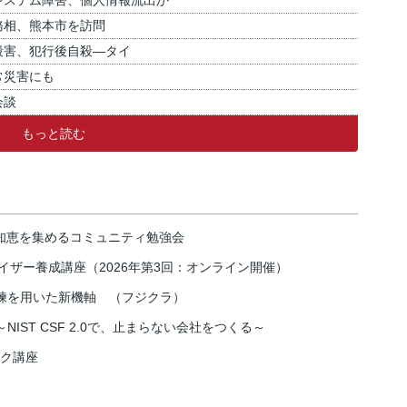
システム障害、個人情報流出か
務相、熊本市を訪問
殺害、犯行後自殺―タイ
常災害にも
会談
もっと読む
の知恵を集めるコミュニティ勉強会
イザー養成講座（2026年第3回：オンライン開催）
練を用いた新機軸 （フジクラ）
IST CSF 2.0で、止まらない会社をつくる～
スク講座