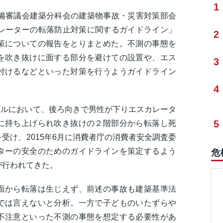
1
整備審議会建築分科会の建築物事故・災害対策部会
カレーターの転落防止対策に関するガイドライン」
2
策についての報告をとりまとめた。不測の事態を
を吹き抜けに面する部分を避けての設置や、エス
3
付けるなどといった対策を行うようガイドライン
4
合ビルにおいて、後ろ向きで男性が下りエスカレータ
5
に持ち上げられ吹き抜けの２階部分から転落し死
受け、2015年6月に消費者庁の消費者安全調査委
ターの安全のためのガイドラインを策定するよう
危
が行われてきた。
面から転落は生じえず、前述の事故も建築基準法
では言えないと分析。一方で子どものいたずらや
不注意といった不測の事態を想定する必要性があ