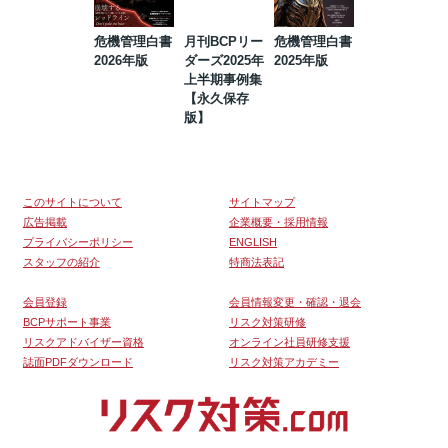
危機管理白書
月刊BCPリー
危機管理白書
2023年防災・
2026年版
ダーズ2025年
2025年版
BCP・リスク
上半期事例集
マネジメント
【永久保存
事例集【永久
版】
保存版】
このサイトについて
サイトマップ
広告掲載
企業概要・採用情報
プライバシーポリシー
ENGLISH
スタッフの紹介
特商法表記
会員登録
会員情報変更・確認・退会
BCPサポート事業
リスク対策研修
リスクアドバイザー資格
オンライン社員研修支援
誌面PDFダウンロード
リスク対策アカデミー