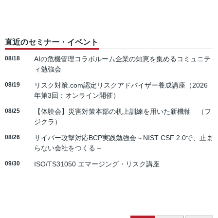
直近のセミナー・イベント
08/18
AIの危機管理コラボルーム企業の知恵を集めるコミュニテ
ィ勉強会
08/19
リスク対策.com認定リスクアドバイザー養成講座（2026
年第3回：オンライン開催）
08/25
【体験会】災害対策本部の机上訓練を用いた新機軸 （フ
ジクラ）
08/26
サイバー攻撃対応BCP実践勉強会～NIST CSF 2.0で、止ま
らない会社をつくる～
09/30
ISO/TS31050 エマージング・リスク講座