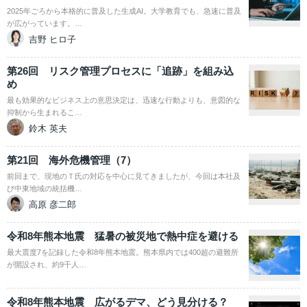
2025年ごろから本格的に普及した生成AI。大学教育でも、急速に普及
が広がっています。…
吉野 ヒロ子
第26回 リスク管理プロセスに「追跡」を組み込
め
最も効果的なビジネス上の意思決定は、迅速な行動よりも、意図的な
抑制から生まれるこ…
鈴木 英夫
第21回 海外危機管理（7）
前回まで、現地のＴ氏の対応を中心に見てきましたが、今回は本社及
び中東地域の統括機…
高原 彦二郎
令和8年熊本地震 猛暑の被災地で熱中症を避ける
最大震度7を記録した令和8年熊本地震。熊本県内では400超の避難所
が開設され、約9千人…
令和8年熊本地震 広がるデマ、どう見分ける？