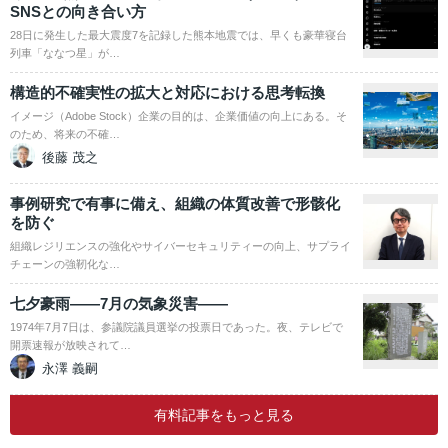
SNSとの向き合い方
28日に発生した最大震度7を記録した熊本地震では、早くも豪華寝台
列車「ななつ星」が…
構造的不確実性の拡大と対応における思考転換
イメージ（Adobe Stock）企業の目的は、企業価値の向上にある。そ
のため、将来の不確…
後藤 茂之
事例研究で有事に備え、組織の体質改善で形骸化
を防ぐ
組織レジリエンスの強化やサイバーセキュリティーの向上、サプライ
チェーンの強靭化な…
七夕豪雨――7月の気象災害――
1974年7月7日は、参議院議員選挙の投票日であった。夜、テレビで
開票速報が放映されて…
永澤 義嗣
有料記事をもっと見る