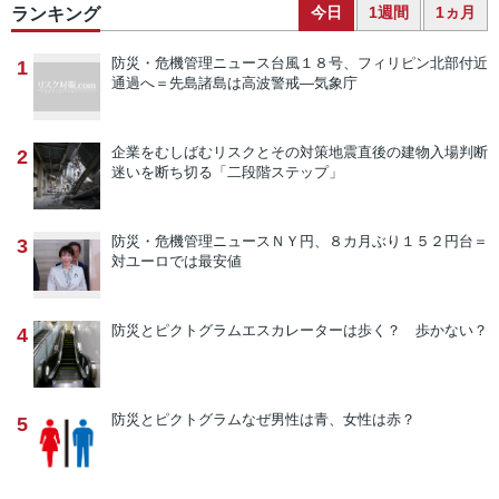
今日
1週間
1ヵ月
ランキング
防災・危機管理ニュース
台風１８号、フィリピン北部付近
1
通過へ＝先島諸島は高波警戒―気象庁
企業をむしばむリスクとその対策
地震直後の建物入場判断
2
迷いを断ち切る「二段階ステップ」
防災・危機管理ニュース
ＮＹ円、８カ月ぶり１５２円台＝
3
対ユーロでは最安値
防災とピクトグラム
エスカレーターは歩く？ 歩かない？
4
防災とピクトグラム
なぜ男性は青、女性は赤？
5