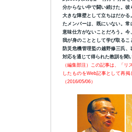
分からない中で闘い続けた。彼
大きな障壁として立ちはだかる
たメンバーは、既にいない。常
意味仕方がないことだろう。今
我が身のこととして学び取るこ
防災危機管理監の越野修三氏、岩
対応を通じて得られた教訓を聞
（編集部注）この記事は、「リスク対策
したものをWeb記事として再
（2016/05/06）