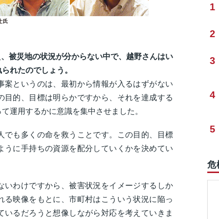
1
2
絶え、被災地の状況が分からない中で、越野さんはい
3
執られたのでしょう。
案というのは、最初から情報が入るはずがない
4
の目的、目標は明らかですから、それを達成する
って運用するかに意識を集中させました。
5
人でも多くの命を救うことです。この目的、目標
ように手持ちの資源を配分していくかを決めてい
危
ないわけですから、被害状況をイメージするしか
れる映像をもとに、市町村はこういう状況に陥っ
ているだろうと想像しながら対応を考えていきま