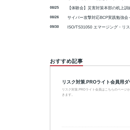
08/25
【体験会】災害対策本部の机上訓
08/26
サイバー攻撃対応BCP実践勉強会～N
09/30
ISO/TS31050 エマージング・リ
おすすめ記事
リスク対策.PROライト会員用
リスク対策.PROライト会員はこちらのページ
きます。