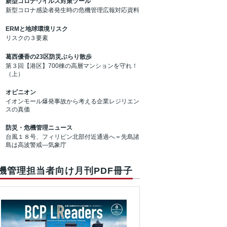
新型コロナウイルス対策ツール
新型コロナ感染者発生時の危機管理広報対応資料
ERMと地球環境リスク
リスクの３要素
葛西優香の23区防災ぶらり散歩
第３回【港区】700棟の高層マンションを守れ！
（上）
オピニオン
イオンモール爆発事故から考える企業レジリエン
スの真価
防災・危機管理ニュース
台風１８号、フィリピン北部付近通過へ＝先島諸
島は高波警戒―気象庁
機管理担当者向け月刊PDF冊子