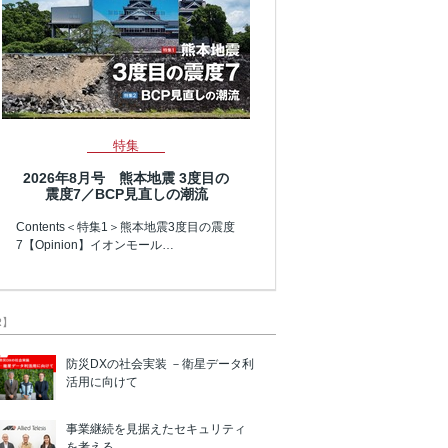
特集
2026年8月号 熊本地震 3度目の
震度7／BCP見直しの潮流
Contents＜特集1＞熊本地震3度目の震度
7【Opinion】イオンモール…
R】
防災DXの社会実装 －衛星データ利
活用に向けて
事業継続を見据えたセキュリティ
を考える