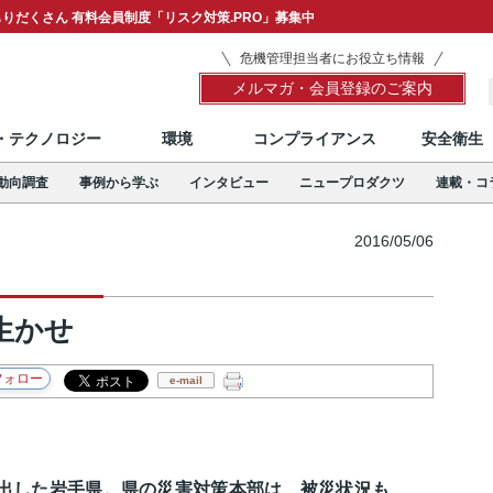
りだくさん 有料会員制度「リスク対策.PRO」募集中
危機管理担当者にお役立ち情報
メルマガ・会員登録のご案内
T・テクノロジー
環境
コンプライアンス
安全衛生
動向調査
事例から学ぶ
インタビュー
ニュープロダクツ
連載・コ
2016/05/06
生かせ
e-mail
を出した岩手県。県の災害対策本部は、被災状況も