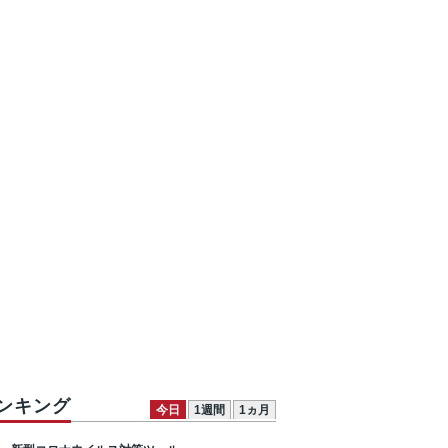
ンキング
今日
1週間
1ヵ月