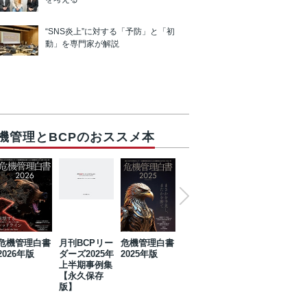
“SNS炎上”に対する「予防」と「初
動」を専門家が解説
機管理とBCPのおススメ本
危機管理白書
月刊BCPリー
危機管理白書
2023年防災・
危機管理白書
2026年版
ダーズ2025年
2025年版
BCP・リスク
2024年版
上半期事例集
マネジメント
【永久保存
事例集【永久
版】
保存版】