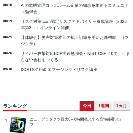
08/18
AIの危機管理コラボルーム企業の知恵を集めるコミュニテ
ィ勉強会
08/19
リスク対策.com認定リスクアドバイザー養成講座（2026
年第3回：オンライン開催）
08/25
【体験会】災害対策本部の机上訓練を用いた新機軸 （フ
ジクラ）
08/26
サイバー攻撃対応BCP実践勉強会～NIST CSF 2.0で、止ま
らない会社をつくる～
09/30
ISO/TS31050 エマージング・リスク講座
今日
1週間
1ヵ月
ランキング
ニュープロダクツ
最大6～8時間発光する高性能蓄光テー
1
プ