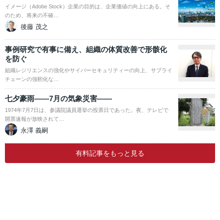
イメージ（Adobe Stock）企業の目的は、企業価値の向上にある。そ
のため、将来の不確…
後藤 茂之
事例研究で有事に備え、組織の体質改善で形骸化
を防ぐ
組織レジリエンスの強化やサイバーセキュリティーの向上、サプライ
チェーンの強靭化な…
七夕豪雨――7月の気象災害――
1974年7月7日は、参議院議員選挙の投票日であった。夜、テレビで
開票速報が放映されて…
永澤 義嗣
有料記事をもっと見る