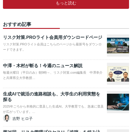
もっと読む
おすすめ記事
リスク対策.PROライト会員用ダウンロードページ
リスク対策.PROライト会員はこちらのページから最新号をダウンロ
ードできます。
中澤・木村が斬る！今週のニュース解説
毎週火曜日（平日のみ）朝9時～、リスク対策.com編集長 中澤幸介
と兵庫県立大学教授…
生成AIで就活の進路相談も、大学生の利用実態を
探る
2025年ごろから本格的に普及した生成AI。大学教育でも、急速に普及
が広がっています。…
吉野 ヒロ子