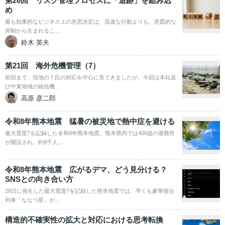
第26回 リスク管理プロセスに「追跡」を組み込
め
最も効果的なビジネス上の意思決定は、迅速な行動よりも、意図的な
抑制から生まれるこ…
鈴木 英夫
第21回 海外危機管理（7）
前回まで、現地のＴ氏の対応を中心に見てきましたが、今回は本社及
び中東地域の統括機…
高原 彦二郎
令和8年熊本地震 猛暑の被災地で熱中症を避ける
最大震度7を記録した令和8年熊本地震。熊本県内では400超の避難所
が開設され、約9千人…
令和8年熊本地震 広がるデマ、どう見分ける？
SNSとの向き合い方
28日に発生した最大震度7を記録した熊本地震では、早くも豪華寝台
列車「ななつ星」が…
構造的不確実性の拡大と対応における思考転換