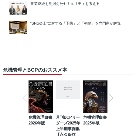
事業継続を見据えたセキュリティを考える
“SNS炎上”に対する「予防」と「初動」を専門家が解説
危機管理とBCPのおススメ本
危機管理白書
月刊BCPリー
危機管理白書
2023年防災・
2026年版
ダーズ2025年
2025年版
BCP・リスク
上半期事例集
マネジメント
【永久保存
事例集【永久