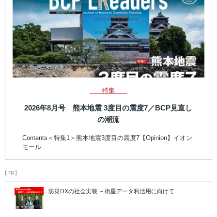
特集
2026年8月号 熊本地震 3度目の震度7／BCP見直し
の潮流
Contents＜特集1＞熊本地震3度目の震度7【Opinion】イオン
モール…
【PR】
防災DXの社会実装 －衛星データ利活用に向けて