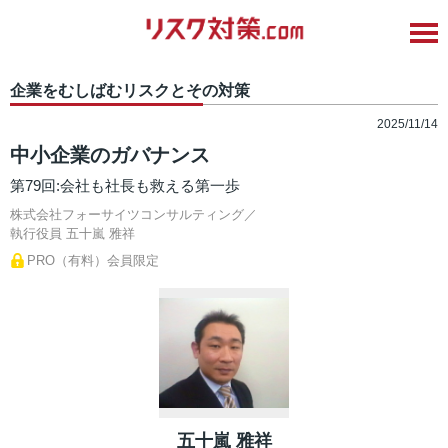
企業をむしばむリスクとその対策
2025/11/14
中小企業のガバナンス
第79回:会社も社長も救える第一歩
株式会社フォーサイツコンサルティング／
執行役員
五十嵐 雅祥
PRO（有料）会員限定
五十嵐 雅祥