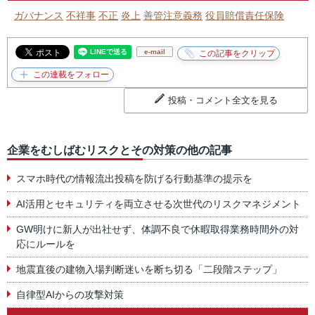
ガバナンス
不祥事
不正
炎上
善管注意義務
役員賠償責任保険
e-mail
投稿・コメント全文を見る
企業をむしばむリスクとその対策の他の記事
スマホ時代の情報流出投稿を防げる行動基準の提示を
AI活用とセキュリティを両立させる次世代のリスクマネジメント
GW明けに新人が出社せず、体調不良で休暇取得業務時間外の対
応にルールを
地震直後の建物入場判断迷いを断ち切る「二段階ステップ」
自律型AIからの攻撃対策