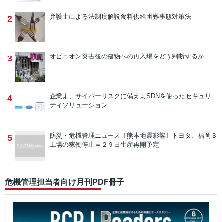
弁護士による法制度解説
食料供給困難事態対策法
2
オピニオン
災害後の建物への再入場をどう判断するか
3
企業よ、サイバーリスクに備えよ
SDNを使ったセキュリ
4
ティソリューション
防災・危機管理ニュース
〔熊本地震影響〕トヨタ、福岡３
5
工場の稼働停止＝２９日生産再開予定
危機管理担当者向け月刊PDF冊子