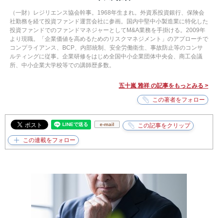
（一財）レジリエンス協会幹事。1968年生まれ。外資系投資銀行、保険会
社勤務を経て投資ファンド運営会社に参画。国内中堅中小製造業に特化した
投資ファンドでのファンドマネジャーとしてM&A業務を手掛ける。2009年
より現職。「企業価値を高めるためのリスクマネジメント」のアプローチで
コンプライアンス、BCP、内部統制、安全労働衛生、事故防止等のコンサ
ルティングに従事。企業研修をはじめ全国中小企業団体中央会、商工会議
所、中小企業大学校等での講師歴多数。
五十嵐 雅祥 の記事をもっとみる >
e-mail