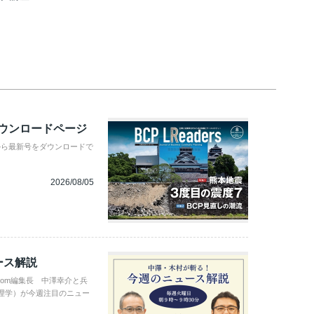
ダウンロードページ
から最新号をダウンロードで
2026/08/05
ース解説
com編集長 中澤幸介と兵
理学）が今週注目のニュー