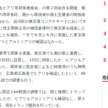
1
けるヒアリ等対策連絡会」の第２回会合を開催。都
の湾岸各区、国から環境省や国土交通省の関係者
2
合から、品川区の東京港コンテナヤードにおいて8
日に埼玉県狭山市の物流倉庫内で東京港を経由した
3
ことを報告。一方で８月と今月に実施した東京港
アリとアカミミアリの確認はなかった。
4
8港湾で調査を実施。東京港でも都が国と連携し、
5
月10日に設置し、14日に回収したが、ヒアリもア
った。環境省と国交省によると68港湾のうち静岡
リ、広島県広島港でヒアリを確認したという。68
危
ふ頭での調査を行う。
ら周辺２km程度の調査では、国と連携しトラップ
収したが、ヒアリもアカミミアリも確認なし。第２
収。現在トラップ鑑別を行っている。