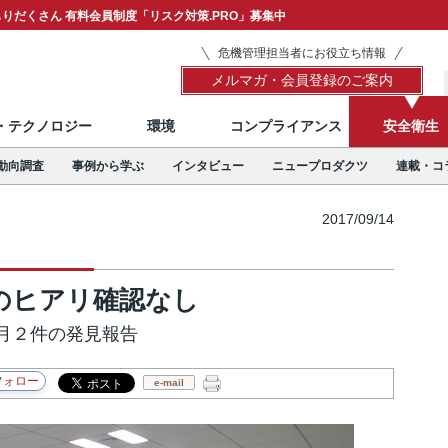
りだくさん 有料会員制度「リスク対策.PRO」募集中
危機管理担当者にお役立ち情報
メルマガ・会員登録のご案内
T・テクノロジー
環境
コンプライアンス
安全衛生
動向調査
事例から学ぶ
インタビュー
ニュープロダクツ
連載・コ
2017/09/14
のヒアリ確認なし
月２件の発見報告
e-mail