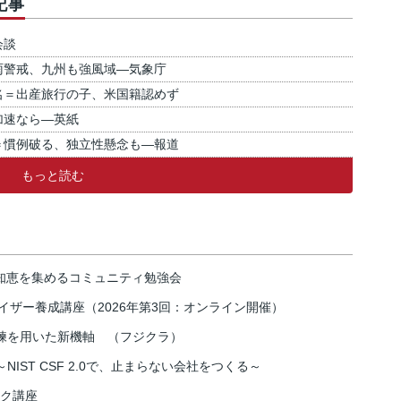
記事
会談
雨警戒、九州も強風域―気象庁
名＝出産旅行の子、米国籍認めず
加速なら―英紙
＝慣例破る、独立性懸念も―報道
もっと読む
の知恵を集めるコミュニティ勉強会
イザー養成講座（2026年第3回：オンライン開催）
練を用いた新機軸 （フジクラ）
IST CSF 2.0で、止まらない会社をつくる～
スク講座