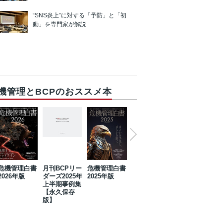
“SNS炎上”に対する「予防」と「初
動」を専門家が解説
機管理とBCPのおススメ本
危機管理白書
月刊BCPリー
危機管理白書
2023年防災・
危機管理白書
2026年版
ダーズ2025年
2025年版
BCP・リスク
2024年版
上半期事例集
マネジメント
【永久保存
事例集【永久
版】
保存版】