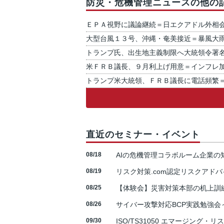
防災・危機管理ニュースの他の
ＥＰＡ視野に議論継続＝日エクアドル外相
大型台風１３号、沖縄・奄美接近＝暴風大
トランプ氏、出生地主義制限へ大統領令署
米ＦＲＢ議長、９月利上げ用意＝インフレ
トランプ米大統領、ＦＲＢ議長に電話頻繁
直近のセミナー・イベント
08/18
AIの危機管理コラボルーム企業
08/19
リスク対策.com認定リスクアドバ
08/25
【体験会】災害対策本部の机上訓
08/26
サイバー攻撃対応BCP実践勉強会～N
09/30
ISO/TS31050 エマージング・リ