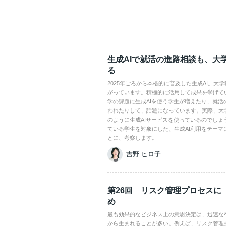
生成AIで就活の進路相談も、大
る
2025年ごろから本格的に普及した生成AI。大
がっています。積極的に活用して成果を挙げて
学の課題に生成AIを使う学生が増えたり、就活
われたりして、話題になっています。実際、大
のように生成AIサービスを使っているのでしょ
ている学生を対象にした、生成AI利用をテーマ
とに、考察します。
吉野 ヒロ子
第26回 リスク管理プロセスに
め
最も効果的なビジネス上の意思決定は、迅速な
から生まれることが多い。例えば、リスク管理