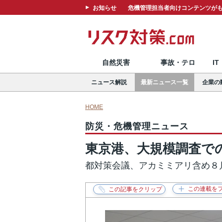
お知らせ
危機管理担当者向けコンテンツがも
自然災害
事故・テロ
I
ニュース解説
最新ニュース一覧
企業の
HOME
防災・危機管理ニュース
東京港、大規模調査で
都対策会議、アカミミアリ含め８