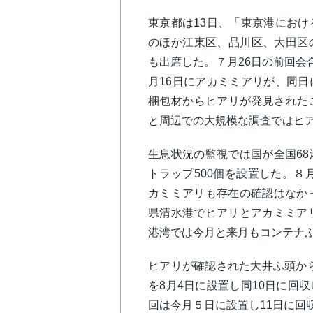
東京都は13日、「東京港にお
のほか江東区、品川区、大田区
も出席した。７月26日の前回会
月16日にアカミミアリが、同
梱包材からヒアリが発見された
と周辺での大規模な調査ではヒ
生息状況の監視では国が全国6
トラップ500個を設置した。８
カミミアリも存在の確認はなか
県清水港でヒアリとアカミミア
港湾では今月と来月もコンテナ
ヒアリが確認された大井ふ頭か
を8月4日に設置し同10日に回
回は今月５日に設置し11日に回