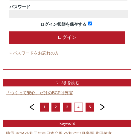
パスワード
ログイン状態を保存する
» パスワードをお忘れの方
つづきを読む
「つくって安心」だけのBCPは弊害
prev
next
1
2
3
4
5
keyword
防災
BCP
令和元年東日本台風
令和2年7月豪雨
片田敏孝