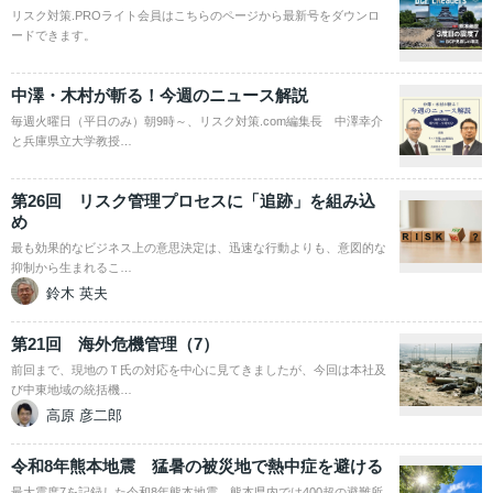
リスク対策.PROライト会員はこちらのページから最新号をダウンロ
ードできます。
中澤・木村が斬る！今週のニュース解説
毎週火曜日（平日のみ）朝9時～、リスク対策.com編集長 中澤幸介
と兵庫県立大学教授…
第26回 リスク管理プロセスに「追跡」を組み込
め
最も効果的なビジネス上の意思決定は、迅速な行動よりも、意図的な
抑制から生まれるこ…
鈴木 英夫
第21回 海外危機管理（7）
前回まで、現地のＴ氏の対応を中心に見てきましたが、今回は本社及
び中東地域の統括機…
高原 彦二郎
令和8年熊本地震 猛暑の被災地で熱中症を避ける
最大震度7を記録した令和8年熊本地震。熊本県内では400超の避難所