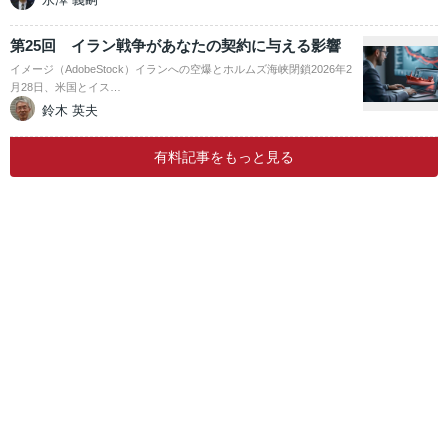
第25回 イラン戦争があなたの契約に与える影響
イメージ（AdobeStock）イランへの空爆とホルムズ海峡閉鎖2026年2
月28日、米国とイス…
鈴木 英夫
有料記事をもっと見る