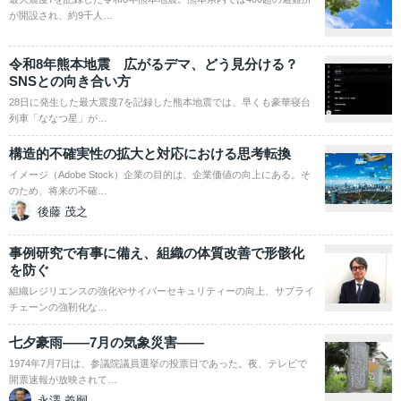
が開設され、約9千人…
令和8年熊本地震 広がるデマ、どう見分ける？
SNSとの向き合い方
28日に発生した最大震度7を記録した熊本地震では、早くも豪華寝台
列車「ななつ星」が…
構造的不確実性の拡大と対応における思考転換
イメージ（Adobe Stock）企業の目的は、企業価値の向上にある。そ
のため、将来の不確…
後藤 茂之
事例研究で有事に備え、組織の体質改善で形骸化
を防ぐ
組織レジリエンスの強化やサイバーセキュリティーの向上、サプライ
チェーンの強靭化な…
七夕豪雨――7月の気象災害――
1974年7月7日は、参議院議員選挙の投票日であった。夜、テレビで
開票速報が放映されて…
永澤 義嗣