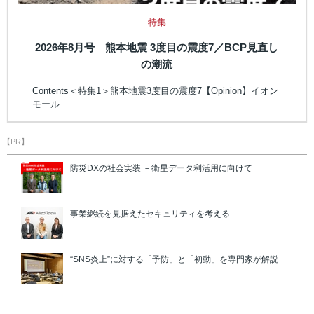
特集
2026年8月号 熊本地震 3度目の震度7／BCP見直し
の潮流
Contents＜特集1＞熊本地震3度目の震度7【Opinion】イオン
モール…
【PR】
防災DXの社会実装 －衛星データ利活用に向けて
事業継続を見据えたセキュリティを考える
“SNS炎上”に対する「予防」と「初動」を専門家が解説