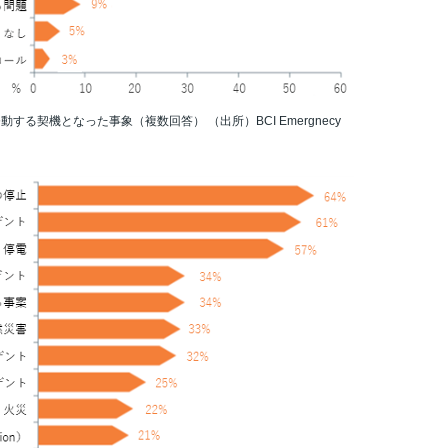
する契機となった事象（複数回答） （出所）BCI Emergnecy