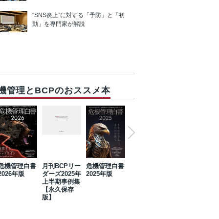
“SNS炎上”に対する「予防」と「初
動」を専門家が解説
機管理とBCPのおススメ本
危機管理白書
月刊BCPリー
危機管理白書
2023年防災・
危機管理白書
2026年版
ダーズ2025年
2025年版
BCP・リスク
2024年版
上半期事例集
マネジメント
【永久保存
事例集【永久
版】
保存版】