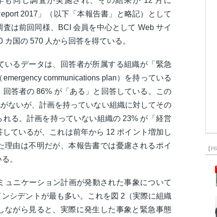
年も同じ調査が実施され、その結果が 12 月に
ions Report 2017」（以下「本報告書」と略記）として
は前回同様、BCI 会員を中心として Web サイ
 カ国の 570 人から回答を得ている。
ているデータは、回答者が所属する組織が「緊急
ency communications plan）を持っている
回答者の 86% が「ある」と回答している。この
変化がないが、計画を持っていない組織に対してその
れる。計画を持っていない組織の 23% が「経営
しているが、これは前年から 12 ポイント増加し
た理由は不明だが、本報告書では憂慮されるポイ
【P
いる。
コミュニケーション計画が発動された事象について
ンシデントが最も多い。これを図 2（実際に組織
しながら見ると、実際に発生した事象と緊急事態