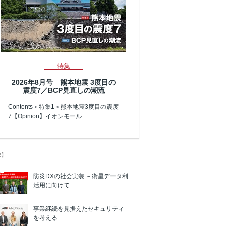
特集
2026年8月号 熊本地震 3度目の
震度7／BCP見直しの潮流
Contents＜特集1＞熊本地震3度目の震度
7【Opinion】イオンモール…
R】
防災DXの社会実装 －衛星データ利
活用に向けて
事業継続を見据えたセキュリティ
を考える