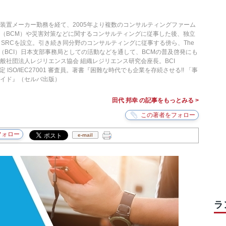
装置メーカー勤務を経て、2005年より複数のコンサルティングファーム
（BCM）や災害対策などに関するコンサルティングに従事した後、独立
ice SRCを設立。引き続き同分野のコンサルティングに従事する傍ら、The
y Institute（BCI）日本支部事務局としての活動などを通して、BCMの普及啓発にも
般社団法人レジリエンス協会 組織レジリエンス研究会座長。BCI
。JQA 認定 ISO/IEC27001 審査員。著書『困難な時代でも企業を存続させる!! 「事
ガイド』（セルバ出版）
田代 邦幸 の記事をもっとみる >
e-mail
ラ