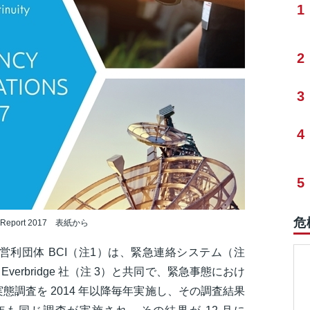
1
2
3
4
5
危
s Report 2017 表紙から
営利団体 BCI（注1）は、緊急連絡システム（注
erbridge 社（注 3）と共同で、緊急事態におけ
調査を 2014 年以降毎年実施し、その調査結果