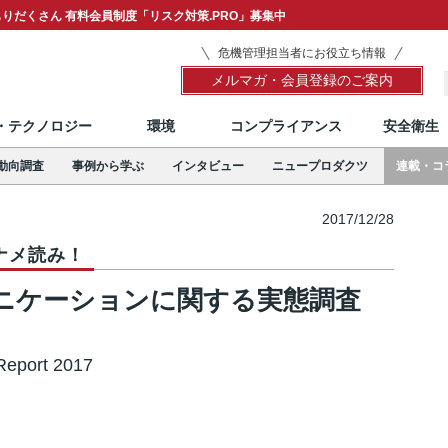
りだくさん 有料会員制度「リスク対策.PRO」募集中
危機管理担当者にお役立ち情報
メルマガ・会員登録のご案内
T・テクノロジー
環境
コンプライアンス
安全衛生
動向調査
事例から学ぶ
インタビュー
ニュープロダクツ
連載・コ
2017/12/28
ナメ読み！
ニケーションに関する実態調査
Report 2017