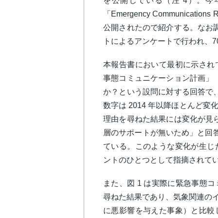
を公開している（注 4）。今
「Emergency Communicat
公開されたので紹介する。なお調査
トによるアンケートで行われ、70
本報告書において最初に示され
事態コミュニケーション計画」（emerg
か？という設問に対する回答で、
数字は 2014 年以降ほとんど
理由を尋ねた結果には変化が見ら
層のサポートが無いため」と回答
ている。このような変化が生じ
ントのひとつとして指摘されて
また、図 1 は実際に緊急事態
尋ねた結果であり、気象関連のイ
に悪影響を与えた事象）と比較