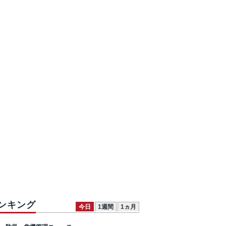
ンキング
今日
1週間
1ヵ月