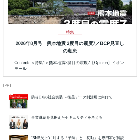
特集
2026年8月号 熊本地震 3度目の震度7／BCP見直し
の潮流
Contents＜特集1＞熊本地震3度目の震度7【Opinion】イオン
モール…
【PR】
防災DXの社会実装 －衛星データ利活用に向けて
事業継続を見据えたセキュリティを考える
“SNS炎上”に対する「予防」と「初動」を専門家が解説