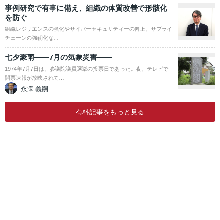
事例研究で有事に備え、組織の体質改善で形骸化
を防ぐ
組織レジリエンスの強化やサイバーセキュリティーの向上、サプライ
チェーンの強靭化な…
七夕豪雨――7月の気象災害――
1974年7月7日は、参議院議員選挙の投票日であった。夜、テレビで
開票速報が放映されて…
永澤 義嗣
有料記事をもっと見る