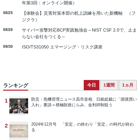
年第3回：オンライン開催）
08/25
【体験会】災害対策本部の机上訓練を用いた新機軸 （フ
ジクラ）
08/26
サイバー攻撃対応BCP実践勉強会～NIST CSF 2.0で、止ま
らない会社をつくる～
09/30
ISO/TS31050 エマージング・リスク講座
今日
1週間
1ヵ月
ランキング
防災・危機管理ニュース
高市首相、日銀総裁に「国債買い
1
入れ」要請＝積極財政にらみ、金利抑制狙う
2024年12月号 「安定」の終わり
「安定」の時代が終わ
2
る