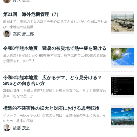
鈴木 英夫
第21回 海外危機管理（7）
前回まで、現地のＴ氏の対応を中心に見てきましたが、今回は本社及
び中東地域の統括機…
高原 彦二郎
令和8年熊本地震 猛暑の被災地で熱中症を避ける
最大震度7を記録した令和8年熊本地震。熊本県内では400超の避難所
が開設され、約9千人…
令和8年熊本地震 広がるデマ、どう見分ける？
SNSとの向き合い方
28日に発生した最大震度7を記録した熊本地震では、早くも豪華寝台
列車「ななつ星」が…
構造的不確実性の拡大と対応における思考転換
イメージ（Adobe Stock）企業の目的は、企業価値の向上にある。そ
のため、将来の不確…
後藤 茂之