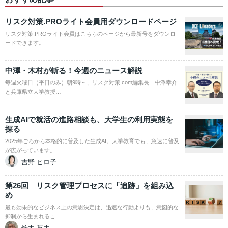
リスク対策.PROライト会員用ダウンロードページ
リスク対策.PROライト会員はこちらのページから最新号をダウンロ
ードできます。
中澤・木村が斬る！今週のニュース解説
毎週火曜日（平日のみ）朝9時～、リスク対策.com編集長 中澤幸介
と兵庫県立大学教授…
生成AIで就活の進路相談も、大学生の利用実態を
探る
2025年ごろから本格的に普及した生成AI。大学教育でも、急速に普及
が広がっています。…
吉野 ヒロ子
第26回 リスク管理プロセスに「追跡」を組み込
め
最も効果的なビジネス上の意思決定は、迅速な行動よりも、意図的な
抑制から生まれるこ…