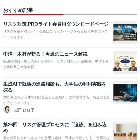
おすすめ記事
リスク対策.PROライト会員用ダウンロードページ
リスク対策.PROライト会員はこちらのページから最新号をダウンロ
ードできます。
中澤・木村が斬る！今週のニュース解説
毎週火曜日（平日のみ）朝9時～、リスク対策.com編集長 中澤幸介
と兵庫県立大学教授…
生成AIで就活の進路相談も、大学生の利用実態を
探る
2025年ごろから本格的に普及した生成AI。大学教育でも、急速に普及
が広がっています。…
吉野 ヒロ子
第26回 リスク管理プロセスに「追跡」を組み込
め
最も効果的なビジネス上の意思決定は、迅速な行動よりも、意図的な