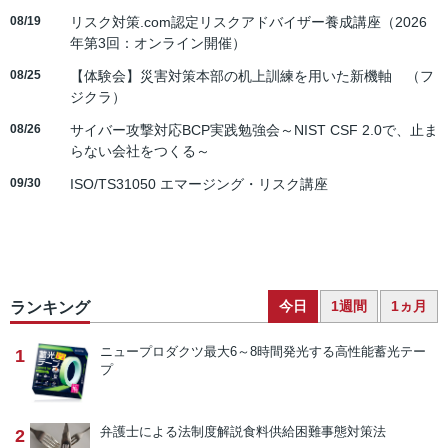
08/19
リスク対策.com認定リスクアドバイザー養成講座（2026
年第3回：オンライン開催）
08/25
【体験会】災害対策本部の机上訓練を用いた新機軸 （フ
ジクラ）
08/26
サイバー攻撃対応BCP実践勉強会～NIST CSF 2.0で、止ま
らない会社をつくる～
09/30
ISO/TS31050 エマージング・リスク講座
今日
1週間
1ヵ月
ランキング
ニュープロダクツ
最大6～8時間発光する高性能蓄光テー
1
プ
弁護士による法制度解説
食料供給困難事態対策法
2