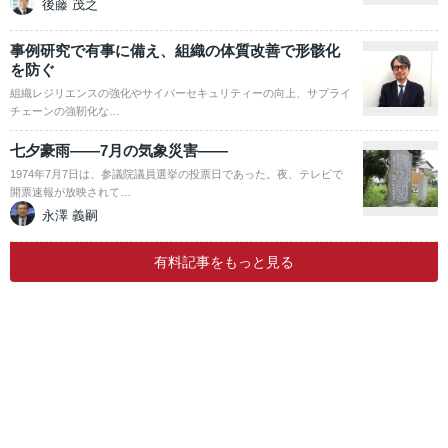
後藤 茂之
事例研究で有事に備え、組織の体質改善で形骸化
を防ぐ
組織レジリエンスの強化やサイバーセキュリティーの向上、サプライ
チェーンの強靭化な…
七夕豪雨――7月の気象災害――
1974年7月7日は、参議院議員選挙の投票日であった。夜、テレビで
開票速報が放映されて…
永澤 義嗣
有料記事をもっと見る