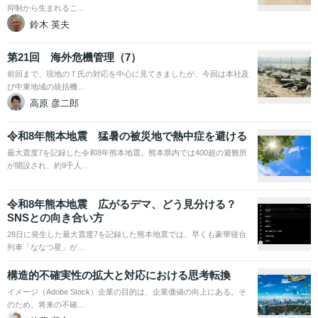
抑制から生まれるこ…
鈴木 英夫
第21回 海外危機管理（7）
前回まで、現地のＴ氏の対応を中心に見てきましたが、今回は本社及
び中東地域の統括機…
高原 彦二郎
令和8年熊本地震 猛暑の被災地で熱中症を避ける
最大震度7を記録した令和8年熊本地震。熊本県内では400超の避難所
が開設され、約9千人…
令和8年熊本地震 広がるデマ、どう見分ける？
SNSとの向き合い方
28日に発生した最大震度7を記録した熊本地震では、早くも豪華寝台
列車「ななつ星」が…
構造的不確実性の拡大と対応における思考転換
イメージ（Adobe Stock）企業の目的は、企業価値の向上にある。そ
のため、将来の不確…