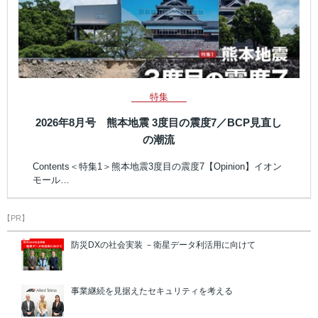
特集
2026年8月号 熊本地震 3度目の震度7／BCP見直し
の潮流
Contents＜特集1＞熊本地震3度目の震度7【Opinion】イオン
モール…
【PR】
防災DXの社会実装 －衛星データ利活用に向けて
事業継続を見据えたセキュリティを考える