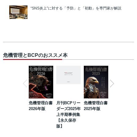
“SNS炎上”に対する「予防」と「初動」を専門家が解説
危機管理とBCPのおススメ本
危機管理白書
月刊BCPリー
危機管理白書
2023年防災・
2026年版
ダーズ2025年
2025年版
BCP・リスク
上半期事例集
マネジメント
【永久保存
事例集【永久
版】
保存版】