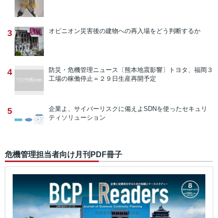
オピニオン
災害後の建物への再入場をどう判断するか
3
防災・危機管理ニュース
〔熊本地震影響〕トヨタ、福岡３
4
工場の稼働停止＝２９日生産再開予定
企業よ、サイバーリスクに備えよ
SDNを使ったセキュリ
5
ティソリューション
危機管理担当者向け月刊PDF冊子