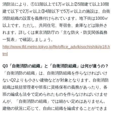
消防法により、①11階以上で1万㎡以上②5階建て以上10階
建て以下で2万㎡以上③4階以下で5万㎡以上の施設は、自衛
消防組織の設置を義務付けられています。地下街は1000㎡
以上です。ただし、共同住宅、寄宿舎、倉庫などは除外さ
れます。詳しくは東京消防庁の「主な防火・防災関係義務
一覧表」で確認しましょう。
http://www.tfd.metro.tokyo.jp/lfe/office_adv/kisochishiki/p18.h
tml
Q3「自衛消防の組織」と「自衛消防組織」は何が違うの？
「自衛消防の組織」は、自衛消防組織を作らなければいけ
ないQ2よりも小さい建物などが対象となります。自衛消防
組織は統括管理者や班長に資格保有の義務があったり、各
班の編成も法令で定められたものを作らなければいけませ
んが、「自衛消防の組織」では細かい定めはありません。
建物の状況に応じて、自由に組織を編成することができま