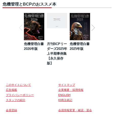
危機管理とBCPのおススメ本
危機管理白書
月刊BCPリー
危機管理白書
2023年防災・
2026年版
ダーズ2025年
2025年版
BCP・リスク
上半期事例集
マネジメント
【永久保存
事例集【永久
版】
保存版】
このサイトについて
サイトマップ
広告掲載
企業概要・採用情報
プライバシーポリシー
ENGLISH
スタッフの紹介
特商法表記
会員登録
会員情報変更・確認・退会