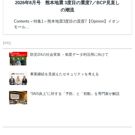
2026年8月号 熊本地震 3度目の震度7／BCP見直し
の潮流
Contents＜特集1＞熊本地震3度目の震度7【Opinion】イオン
モール…
【PR】
防災DXの社会実装 －衛星データ利活用に向けて
事業継続を見据えたセキュリティを考える
“SNS炎上”に対する「予防」と「初動」を専門家が解説