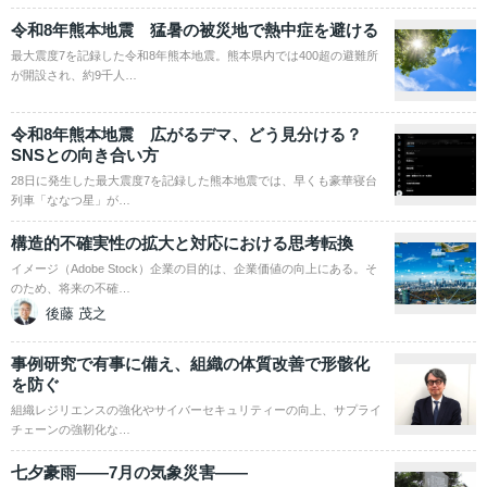
令和8年熊本地震 猛暑の被災地で熱中症を避ける
最大震度7を記録した令和8年熊本地震。熊本県内では400超の避難所
が開設され、約9千人…
令和8年熊本地震 広がるデマ、どう見分ける？
SNSとの向き合い方
28日に発生した最大震度7を記録した熊本地震では、早くも豪華寝台
列車「ななつ星」が…
構造的不確実性の拡大と対応における思考転換
イメージ（Adobe Stock）企業の目的は、企業価値の向上にある。そ
のため、将来の不確…
後藤 茂之
事例研究で有事に備え、組織の体質改善で形骸化
を防ぐ
組織レジリエンスの強化やサイバーセキュリティーの向上、サプライ
チェーンの強靭化な…
七夕豪雨――7月の気象災害――