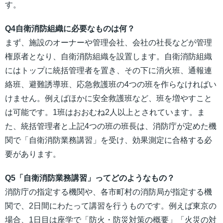
す。
Q4自衛消防組織に必要なものは何？
まず、施設のオーナーや管理会社、会社の社長などが管理
権原者となり、自衛消防組織を設置します。自衛消防組織
にはトップに統括管理者を置き、その下に消火班、通報連
絡班、避難誘導班、応急救護班の4つの班を作らなければい
けません。例えばほかに安全救護班など、班を増やすこと
は可能です。1班はおおむね2人以上とされています。ま
た、統括管理者と上記4つの班の班長は、消防庁が定めた機
関で「自衛消防業務講習」を受け、効果測定に合格する必
要があります。
Q5「自衛消防業務講習」ってどのようなもの？
消防庁の指定する機関や、各市町村の消防局が指定する機
関で、2日間にわたって講習を行うものです。例えば東京の
場合、1日目は座学で「防火・防災対策の概要」「火災の対