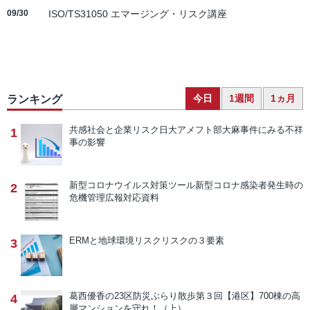
09/30
ISO/TS31050 エマージング・リスク講座
今日
1週間
1ヵ月
ランキング
共感社会と企業リスク
日大アメフト部大麻事件にみる不祥
1
事の影響
新型コロナウイルス対策ツール
新型コロナ感染者発生時の
2
危機管理広報対応資料
ERMと地球環境リスク
リスクの３要素
3
葛西優香の23区防災ぶらり散歩
第３回【港区】700棟の高
4
層マンションを守れ！（上）