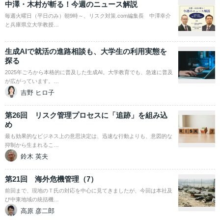
中澤・木村が斬る！今週のニュース解説
毎週火曜日（平日のみ）朝9時～、リスク対策.com編集長 中澤幸介
と兵庫県立大学教授…
生成AIで就活の進路相談も、大学生の利用実態を
探る
2025年ごろから本格的に普及した生成AI。大学教育でも、急速に普及
が広がっています。…
吉野 ヒロ子
第26回 リスク管理プロセスに「追跡」を組み込
め
最も効果的なビジネス上の意思決定は、迅速な行動よりも、意図的な
抑制から生まれるこ…
鈴木 英夫
第21回 海外危機管理（7）
前回まで、現地のＴ氏の対応を中心に見てきましたが、今回は本社及
び中東地域の統括機…
高原 彦二郎