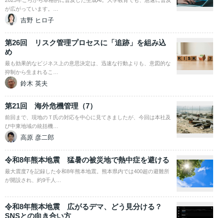
2025年ごろから本格的に普及した生成AI。大学教育でも、急速に普及
が広がっています。…
吉野 ヒロ子
第26回 リスク管理プロセスに「追跡」を組み込
め
最も効果的なビジネス上の意思決定は、迅速な行動よりも、意図的な
抑制から生まれるこ…
鈴木 英夫
第21回 海外危機管理（7）
前回まで、現地のＴ氏の対応を中心に見てきましたが、今回は本社及
び中東地域の統括機…
高原 彦二郎
令和8年熊本地震 猛暑の被災地で熱中症を避ける
最大震度7を記録した令和8年熊本地震。熊本県内では400超の避難所
が開設され、約9千人…
令和8年熊本地震 広がるデマ、どう見分ける？
SNSとの向き合い方