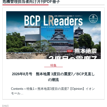
危機管理担当者向け月刊PDF冊子
特集
2026年8月号 熊本地震 3度目の震度7／BCP見直し
の潮流
Contents＜特集1＞熊本地震3度目の震度7【Opinion】イオン
モール…
【PR】