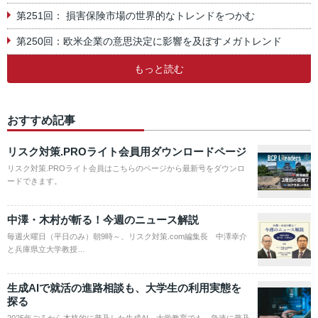
第251回： 損害保険市場の世界的なトレンドをつかむ
第250回：欧米企業の意思決定に影響を及ぼすメガトレンド
もっと読む
おすすめ記事
リスク対策.PROライト会員用ダウンロードページ
リスク対策.PROライト会員はこちらのページから最新号をダウンロ
ードできます。
中澤・木村が斬る！今週のニュース解説
毎週火曜日（平日のみ）朝9時～、リスク対策.com編集長 中澤幸介
と兵庫県立大学教授…
生成AIで就活の進路相談も、大学生の利用実態を
探る