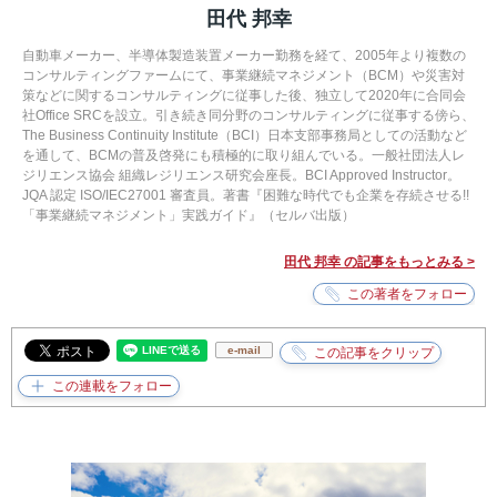
田代 邦幸
自動車メーカー、半導体製造装置メーカー勤務を経て、2005年より複数の
コンサルティングファームにて、事業継続マネジメント（BCM）や災害対
策などに関するコンサルティングに従事した後、独立して2020年に合同会
社Office SRCを設立。引き続き同分野のコンサルティングに従事する傍ら、
The Business Continuity Institute（BCI）日本支部事務局としての活動など
を通して、BCMの普及啓発にも積極的に取り組んでいる。一般社団法人レ
ジリエンス協会 組織レジリエンス研究会座長。BCI Approved Instructor。
JQA 認定 ISO/IEC27001 審査員。著書『困難な時代でも企業を存続させる!!
「事業継続マネジメント」実践ガイド』（セルバ出版）
田代 邦幸 の記事をもっとみる >
e-mail