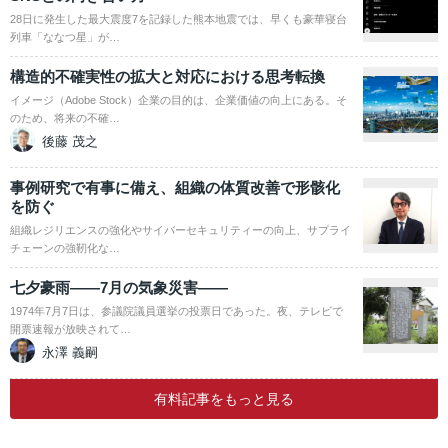
28日に発生した最大震度7を記録した熊本地震では、早くも豪華寝台
列車「ななつ星」が…
構造的不確実性の拡大と対応における思考転換
イメージ（Adobe Stock）企業の目的は、企業価値の向上にある。そ
のため、将来の不確…
後藤 茂之
事例研究で有事に備え、組織の体質改善で形骸化
を防ぐ
組織レジリエンスの強化やサイバーセキュリティーの向上、サプライ
チェーンの強靭化な…
七夕豪雨――7月の気象災害――
1974年7月7日は、参議院議員選挙の投票日であった。夜、テレビで
開票速報が放映されて…
永澤 義嗣
有料記事をもっと見る