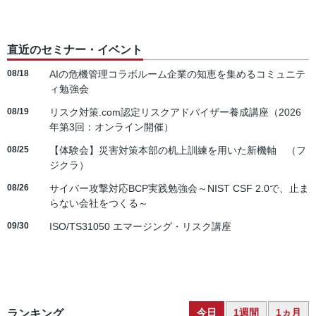
直近のセミナー・イベント
08/18
AIの危機管理コラボルーム企業の知恵を集めるコミュニテ
ィ勉強会
08/19
リスク対策.com認定リスクアドバイザー養成講座（2026
年第3回：オンライン開催）
08/25
【体験会】災害対策本部の机上訓練を用いた新機軸 （フ
ジクラ）
08/26
サイバー攻撃対応BCP実践勉強会～NIST CSF 2.0で、止ま
らない会社をつくる～
09/30
ISO/TS31050 エマージング・リスク講座
今日
1週間
1ヵ月
ランキング