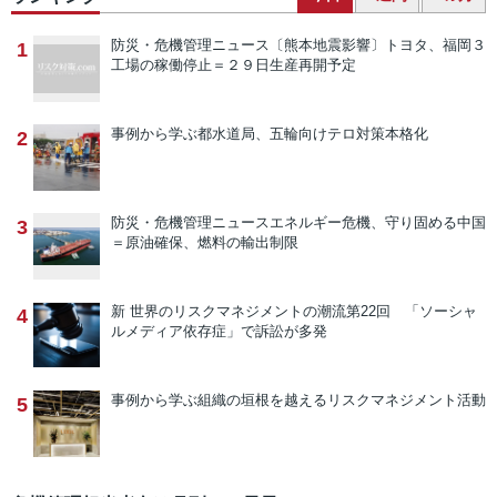
防災・危機管理ニュース
〔熊本地震影響〕トヨタ、福岡３
1
工場の稼働停止＝２９日生産再開予定
事例から学ぶ
都水道局、五輪向けテロ対策本格化
2
防災・危機管理ニュース
エネルギー危機、守り固める中国
3
＝原油確保、燃料の輸出制限
新 世界のリスクマネジメントの潮流
第22回 「ソーシャ
4
ルメディア依存症」で訴訟が多発
事例から学ぶ
組織の垣根を越えるリスクマネジメント活動
5