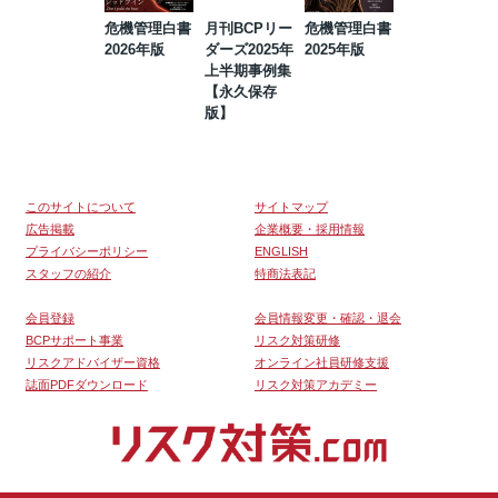
危機管理白書
月刊BCPリー
危機管理白書
2023年防災・
2026年版
ダーズ2025年
2025年版
BCP・リスク
上半期事例集
マネジメント
【永久保存
事例集【永久
版】
保存版】
このサイトについて
サイトマップ
広告掲載
企業概要・採用情報
プライバシーポリシー
ENGLISH
スタッフの紹介
特商法表記
会員登録
会員情報変更・確認・退会
BCPサポート事業
リスク対策研修
リスクアドバイザー資格
オンライン社員研修支援
誌面PDFダウンロード
リスク対策アカデミー