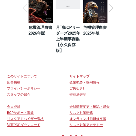
危機管理白書
月刊BCPリー
危機管理白書
2023年防災・
2026年版
ダーズ2025年
2025年版
BCP・リスク
上半期事例集
マネジメント
【永久保存
事例集【永久
版】
保存版】
このサイトについて
サイトマップ
広告掲載
企業概要・採用情報
プライバシーポリシー
ENGLISH
スタッフの紹介
特商法表記
会員登録
会員情報変更・確認・退会
BCPサポート事業
リスク対策研修
リスクアドバイザー資格
オンライン社員研修支援
誌面PDFダウンロード
リスク対策アカデミー