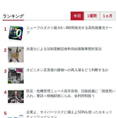
今日
1週間
1ヵ月
ランキング
ニュープロダクツ
最大6～8時間発光する高性能蓄光テー
1
プ
弁護士による法制度解説
食料供給困難事態対策法
2
オピニオン
災害後の建物への再入場をどう判断するか
3
防災・危機管理ニュース
高市首相、日銀総裁に「国債買い
4
入れ」要請＝積極財政にらみ、金利抑制狙う
企業よ、サイバーリスクに備えよ
SDNを使ったセキュリ
5
ティソリューション