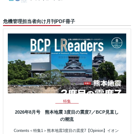
危機管理担当者向け月刊PDF冊子
特集
2026年8月号 熊本地震 3度目の震度7／BCP見直し
の潮流
Contents＜特集1＞熊本地震3度目の震度7【Opinion】イオン