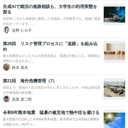
生成AIで就活の進路相談も、大学生の利用実態を
探る
2025年ごろから本格的に普及した生成AI。大学教育でも、急速に普及
が広がっています。…
吉野 ヒロ子
第26回 リスク管理プロセスに「追跡」を組み込
め
最も効果的なビジネス上の意思決定は、迅速な行動よりも、意図的な
抑制から生まれるこ…
鈴木 英夫
第21回 海外危機管理（7）
前回まで、現地のＴ氏の対応を中心に見てきましたが、今回は本社及
び中東地域の統括機…
高原 彦二郎
令和8年熊本地震 猛暑の被災地で熱中症を避ける
最大震度7を記録した令和8年熊本地震。熊本県内では400超の避難所
が開設され、約9千人…