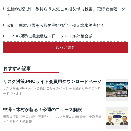
生徒が銃乱射、教員ら５人死亡＝祖父母も殺害、犯行後自殺―タ
イ
政府、熊本地震を激甚災害に指定＝特定非常災害にも
ＥＰＡ視野に議論継続＝日エクアドル外相会談
もっと読む
おすすめ記事
リスク対策.PROライト会員用ダウンロードページ
リスク対策.PROライト会員はこちらのページから最新号をダウンロ
ードできます。
中澤・木村が斬る！今週のニュース解説
毎週火曜日（平日のみ）朝9時～、リスク対策.com編集長 中澤幸介
と兵庫県立大学教授…