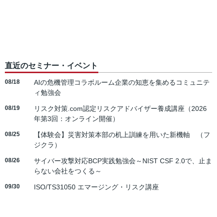
直近のセミナー・イベント
08/18
AIの危機管理コラボルーム企業の知恵を集めるコミュニテ
ィ勉強会
08/19
リスク対策.com認定リスクアドバイザー養成講座（2026
年第3回：オンライン開催）
08/25
【体験会】災害対策本部の机上訓練を用いた新機軸 （フ
ジクラ）
08/26
サイバー攻撃対応BCP実践勉強会～NIST CSF 2.0で、止ま
らない会社をつくる～
09/30
ISO/TS31050 エマージング・リスク講座