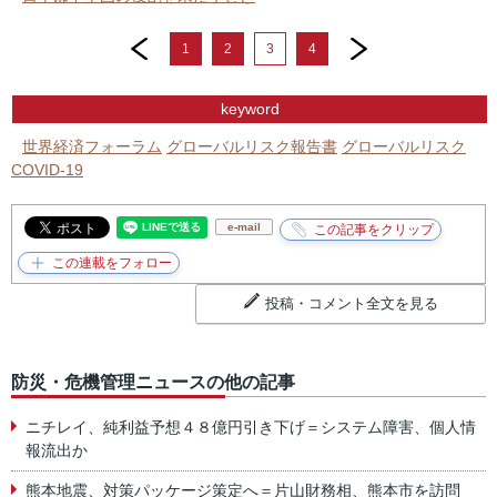
prev
next
1
2
3
4
keyword
世界経済フォーラム
グローバルリスク報告書
グローバルリスク
COVID-19
e-mail
投稿・コメント全文を見る
防災・危機管理ニュースの他の記事
ニチレイ、純利益予想４８億円引き下げ＝システム障害、個人情
報流出か
熊本地震、対策パッケージ策定へ＝片山財務相、熊本市を訪問