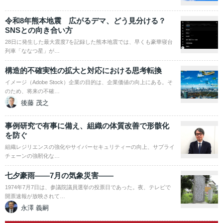
令和8年熊本地震 広がるデマ、どう見分ける？
SNSとの向き合い方
28日に発生した最大震度7を記録した熊本地震では、早くも豪華寝台
列車「ななつ星」が…
構造的不確実性の拡大と対応における思考転換
イメージ（Adobe Stock）企業の目的は、企業価値の向上にある。そ
のため、将来の不確…
後藤 茂之
事例研究で有事に備え、組織の体質改善で形骸化
を防ぐ
組織レジリエンスの強化やサイバーセキュリティーの向上、サプライ
チェーンの強靭化な…
七夕豪雨――7月の気象災害――
1974年7月7日は、参議院議員選挙の投票日であった。夜、テレビで
開票速報が放映されて…
永澤 義嗣