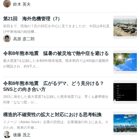
鈴木 英夫
第21回 海外危機管理（7）
前回まで、現地のＴ氏の対応を中心に見てきましたが、今回は本社及
び中東地域の統括機…
高原 彦二郎
令和8年熊本地震 猛暑の被災地で熱中症を避ける
最大震度7を記録した令和8年熊本地震。熊本県内では400超の避難所
が開設され、約9千人…
令和8年熊本地震 広がるデマ、どう見分ける？
SNSとの向き合い方
28日に発生した最大震度7を記録した熊本地震では、早くも豪華寝台
列車「ななつ星」が…
構造的不確実性の拡大と対応における思考転換
イメージ（Adobe Stock）企業の目的は、企業価値の向上にある。そ
のため、将来の不確…
後藤 茂之