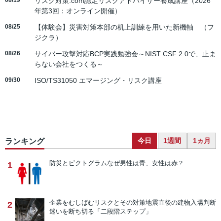
08/19
リスク対策.com認定リスクアドバイザー養成講座（2026
年第3回：オンライン開催）
08/25
【体験会】災害対策本部の机上訓練を用いた新機軸 （フ
ジクラ）
08/26
サイバー攻撃対応BCP実践勉強会～NIST CSF 2.0で、止ま
らない会社をつくる～
09/30
ISO/TS31050 エマージング・リスク講座
今日
1週間
1ヵ月
ランキング
防災とピクトグラム
なぜ男性は青、女性は赤？
1
企業をむしばむリスクとその対策
地震直後の建物入場判断
2
迷いを断ち切る「二段階ステップ」