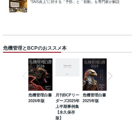
“SNS炎上”に対する「予防」と「初動」を専門家が解説
危機管理とBCPのおススメ本
危機管理白書
月刊BCPリー
危機管理白書
2023年防災・
2026年版
ダーズ2025年
2025年版
BCP・リスク
上半期事例集
マネジメント
【永久保存
事例集【永久
版】
保存版】