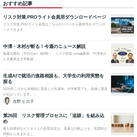
おすすめ記事
リスク対策.PROライト会員用ダウンロードページ
リスク対策.PROライト会員はこちらのページから最新号をダウンロ
ードできます。
中澤・木村が斬る！今週のニュース解説
毎週火曜日（平日のみ）朝9時～、リスク対策.com編集長 中澤幸介
と兵庫県立大学教授…
生成AIで就活の進路相談も、大学生の利用実態を
探る
2025年ごろから本格的に普及した生成AI。大学教育でも、急速に普及
が広がっています。…
吉野 ヒロ子
第26回 リスク管理プロセスに「追跡」を組み込
め
最も効果的なビジネス上の意思決定は、迅速な行動よりも、意図的な
抑制から生まれるこ…