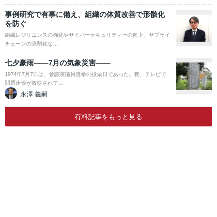
事例研究で有事に備え、組織の体質改善で形骸化
を防ぐ
組織レジリエンスの強化やサイバーセキュリティーの向上、サプライ
チェーンの強靭化な…
七夕豪雨――7月の気象災害――
1974年7月7日は、参議院議員選挙の投票日であった。夜、テレビで
開票速報が放映されて…
永澤 義嗣
有料記事をもっと見る