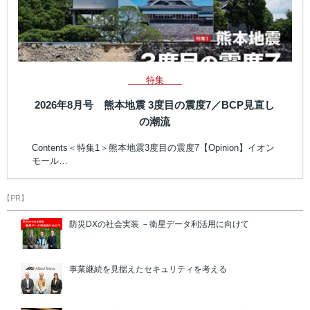
特集
2026年8月号 熊本地震 3度目の震度7／BCP見直し
の潮流
Contents＜特集1＞熊本地震3度目の震度7【Opinion】イオン
モール…
【PR】
防災DXの社会実装 －衛星データ利活用に向けて
事業継続を見据えたセキュリティを考える