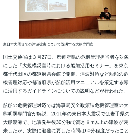
東日本大震災での津波被害について説明する大熊専門官
国土交通省は３月27日、都道府県の危機管理担当者を対象
にした「大規模災害時における船舶活用セミナー」を東京
都千代田区の都道府県会館で開催。津波対策など船舶の危
機管理対応や都道府県が船舶活用マニュアルを策定する際
に活用するガイドラインについての説明などが行われた。
船舶の危機管理対応では海事局安全政策課危機管理室の大
熊明嗣専門官が解説。2011年の東日本大震災では岩手県の
大船渡港で、地震発生後30分強で高さ８m以上の津波が襲
来したが、実際に避難に要した時間は60分程度だったこと