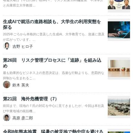
毎週火曜日（平日のみ）朝9時～、リスク対策.com編集長 中澤幸介
と兵庫県立大学教授…
生成AIで就活の進路相談も、大学生の利用実態を
探る
2025年ごろから本格的に普及した生成AI。大学教育でも、急速に普及
が広がっています。…
吉野 ヒロ子
第26回 リスク管理プロセスに「追跡」を組み込
め
最も効果的なビジネス上の意思決定は、迅速な行動よりも、意図的な
抑制から生まれるこ…
鈴木 英夫
第21回 海外危機管理（7）
前回まで、現地のＴ氏の対応を中心に見てきましたが、今回は本社及
び中東地域の統括機…
高原 彦二郎
令和8年熊本地震 猛暑の被災地で熱中症を避ける