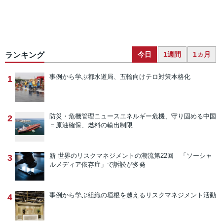
今日
1週間
1ヵ月
ランキング
事例から学ぶ
都水道局、五輪向けテロ対策本格化
1
防災・危機管理ニュース
エネルギー危機、守り固める中国
2
＝原油確保、燃料の輸出制限
新 世界のリスクマネジメントの潮流
第22回 「ソーシャ
3
ルメディア依存症」で訴訟が多発
事例から学ぶ
組織の垣根を越えるリスクマネジメント活動
4