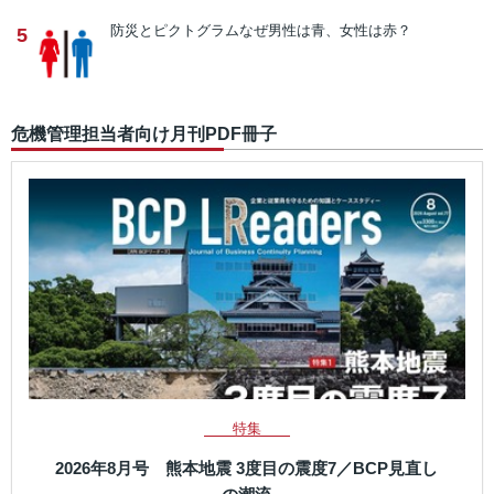
防災とピクトグラム
なぜ男性は青、女性は赤？
5
危機管理担当者向け月刊PDF冊子
特集
2026年8月号 熊本地震 3度目の震度7／BCP見直し