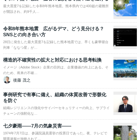
最大震度7を記録した令和8年熊本地震。熊本県内では400超の避難所
が開設され、約9千人…
令和8年熊本地震 広がるデマ、どう見分ける？
SNSとの向き合い方
28日に発生した最大震度7を記録した熊本地震では、早くも豪華寝台
列車「ななつ星」が…
構造的不確実性の拡大と対応における思考転換
イメージ（Adobe Stock）企業の目的は、企業価値の向上にある。そ
のため、将来の不確…
後藤 茂之
事例研究で有事に備え、組織の体質改善で形骸化
を防ぐ
組織レジリエンスの強化やサイバーセキュリティーの向上、サプライ
チェーンの強靭化な…
七夕豪雨――7月の気象災害――
1974年7月7日は、参議院議員選挙の投票日であった。夜、テレビで
開票速報が放映されて…