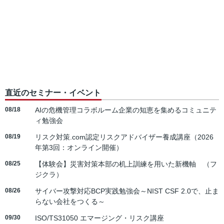
直近のセミナー・イベント
08/18
AIの危機管理コラボルーム企業の知恵を集めるコミュニテ
ィ勉強会
08/19
リスク対策.com認定リスクアドバイザー養成講座（2026
年第3回：オンライン開催）
08/25
【体験会】災害対策本部の机上訓練を用いた新機軸 （フ
ジクラ）
08/26
サイバー攻撃対応BCP実践勉強会～NIST CSF 2.0で、止ま
らない会社をつくる～
09/30
ISO/TS31050 エマージング・リスク講座