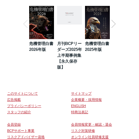
危機管理白書
月刊BCPリー
危機管理白書
2023年防災・
2026年版
ダーズ2025年
2025年版
BCP・リスク
上半期事例集
マネジメント
【永久保存
事例集【永久
版】
保存版】
このサイトについて
サイトマップ
広告掲載
企業概要・採用情報
プライバシーポリシー
ENGLISH
スタッフの紹介
特商法表記
会員登録
会員情報変更・確認・退会
BCPサポート事業
リスク対策研修
リスクアドバイザー資格
オンライン社員研修支援