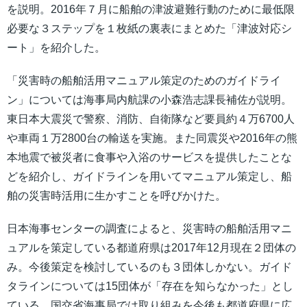
を説明。2016年７月に船舶の津波避難行動のために最低限
必要な３ステップを１枚紙の裏表にまとめた「津波対応シ
ート」を紹介した。
「災害時の船舶活用マニュアル策定のためのガイドライ
ン」については海事局内航課の小森浩志課長補佐が説明。
東日本大震災で警察、消防、自衛隊など要員約４万6700人
や車両１万2800台の輸送を実施。また同震災や2016年の熊
本地震で被災者に食事や入浴のサービスを提供したことな
どを紹介し、ガイドラインを用いてマニュアル策定し、船
舶の災害時活用に生かすことを呼びかけた。
日本海事センターの調査によると、災害時の船舶活用マニ
ュアルを策定している都道府県は2017年12月現在２団体の
み。今後策定を検討しているのも３団体しかない。ガイド
タラインについては15団体が「存在を知らなかった」とし
ている。国交省海事局では取り組みを今後も都道府県に広